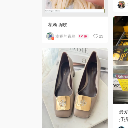
细
花卷两吃
23
幸福的青鸟
19
最
打