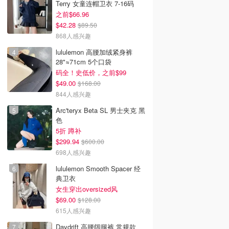
Terry 女童连帽卫衣 7-16码
之前$66.96
$42.28
$89.50
868人感兴趣
lululemon 高腰加绒紧身裤
28"≈71cm 5个口袋
码全！史低价，之前$99
$49.00
$168.00
844人感兴趣
Arc'teryx Beta SL 男士夹克 黑
色
5折 蹲补
$299.94
$600.00
698人感兴趣
lululemon Smooth Spacer 经
典卫衣
女生穿出oversized风
$69.00
$128.00
615人感兴趣
Daydrift 高腰阔腿裤 常规款