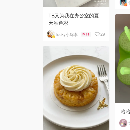
TB又为我在办公室的夏
天添色彩
29
lucky小锦李
19
哈