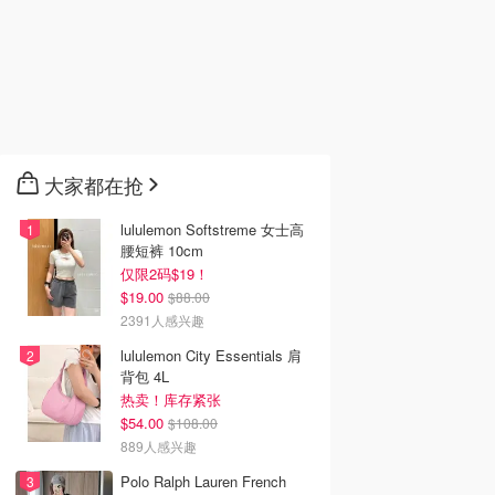
认证翻新
吸易清洗 纯白色
洗理发器
 CA
Amazon.ca
Amazon.ca
去购买
去购买
去购买
大家都在抢
lululemon Softstreme 女士高
腰短裤 10cm
仅限2码$19！
$19.00
$88.00
2391人感兴趣
lululemon City Essentials 肩
背包 4L
热卖！库存紧张
$54.00
$108.00
889人感兴趣
Polo Ralph Lauren French