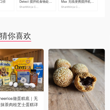
大口径
Detect 搅拌机食物处理
Max 无线便携搅拌机
壁机 
器套装
22盎司
SharkNinja Canada
SharkNinja Canada
Vitamix
去购买
去购买
猜你喜欢
heerios做蛋糕底｜无
糖抹茶肉桂芝士蛋糕详