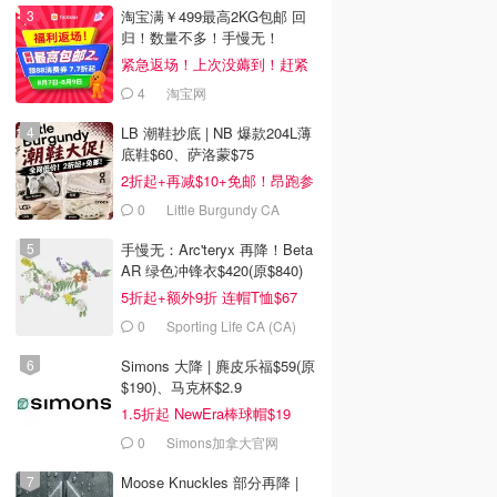
淘宝满￥499最高2KG包邮 回
归！数量不多！手慢无！
紧急返场！上次没薅到！赶紧
冲
4
淘宝网
LB 潮鞋抄底 | NB 爆款204L薄
底鞋$60、萨洛蒙$75
2折起+再减$10+免邮！昂跑参
加
0
Little Burgundy CA
(CA）
手慢无：Arc'teryx 再降！Beta
AR 绿色冲锋衣$420(原$840)
5折起+额外9折 连帽T恤$67
0
Sporting Life CA (CA)
Simons 大降 | 麂皮乐福$59(原
$190)、马克杯$2.9
1.5折起 NewEra棒球帽$19
0
Simons加拿大官网
Moose Knuckles 部分再降 |