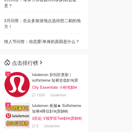
意？
3月问答：在众多旅游地点选你想二刷的地
方！
情人节问答：你恋爱/单身的原因是什么？
点击排行榜
lululemon 折扣区更新 |
softstreme 短裤史低$19(原
$88)
City Essentials 小粉包$54
1333
lululemon
lululemon 捡漏🔥 Softstreme
短裤4降仅$19(原$88)
2折起 V领罗纹Tee$34(原$68)
5
lululemon