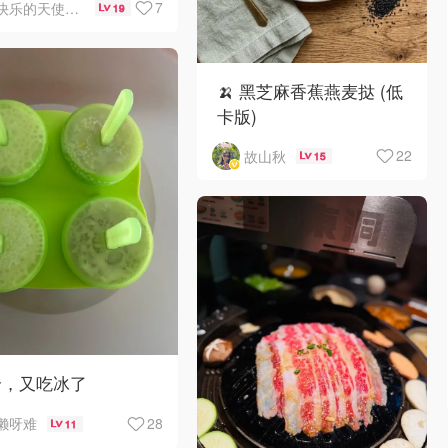
7
快乐的天使1963
19
🍌 黑芝麻香蕉燕麦挞 (低
卡版)
22
故山秋
15
哈，又吃冰了
28
懒呀难
11