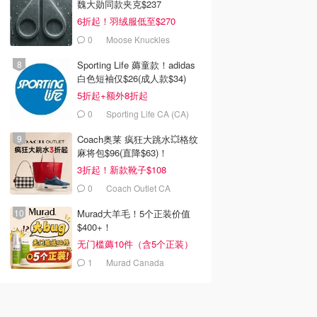
魏大勋同款夹克$237
6折起！羽绒服低至$270
0
Moose Knuckles
Sporting Life 薅童款！adidas
白色短袖仅$26(成人款$34)
5折起+额外8折起
0
Sporting Life CA (CA)
Coach奥莱 疯狂大跳水💥格纹
麻将包$96(直降$63)！
3折起！新款靴子$108
0
Coach Outlet CA
Murad大羊毛！5个正装价值
$400+！
无门槛薅10件（含5个正装）
1
Murad Canada