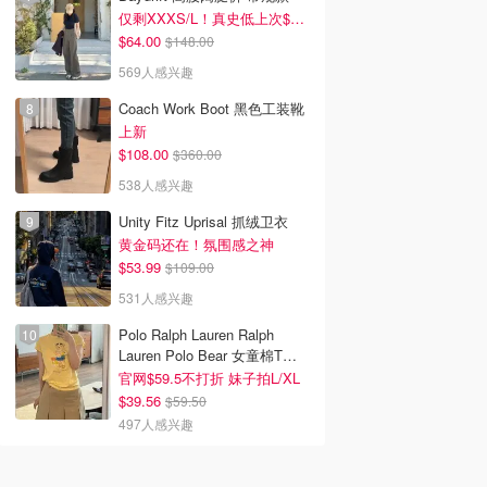
仅剩XXXS/L！真史低上次$114
$64.00
$148.00
569人感兴趣
Coach Work Boot 黑色工装靴
上新
$108.00
$360.00
538人感兴趣
Unity Fitz Uprisal 抓绒卫衣
黄金码还在！氛围感之神
$53.99
$109.00
531人感兴趣
Polo Ralph Lauren Ralph
Lauren Polo Bear 女童棉T恤
染色 1件
官网$59.5不打折 妹子拍L/XL
$39.56
$59.50
497人感兴趣