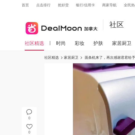
首页
点击排行
抢好货
银行/信用卡
商家导航
全民热
社区
社区精选
时尚
彩妆
护肤
家居厨卫
社区精选
家居厨卫
面条机来了，再次感谢君君给予的众测机会，面条吃起来。 因为比较匆忙就
0
0