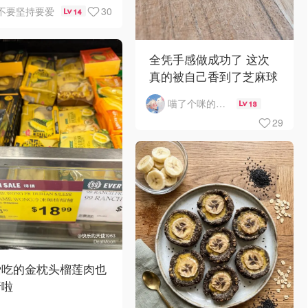
做法
30
不要坚持要爱
14
全凭手感做成功了 这次
真的被自己香到了芝麻球
驴打滚一次拿下
喵了个咪的卡哇伊
13
29
爱吃的金枕头榴莲肉也
折啦