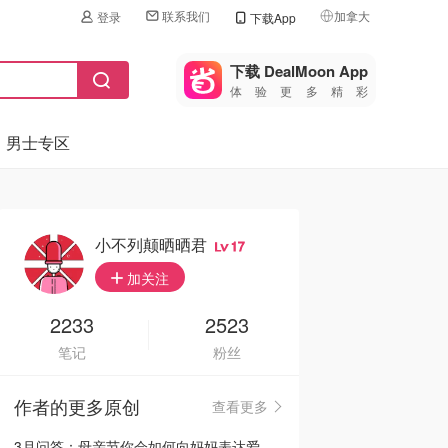
联系我们
加拿大
登录
下载App
🇺🇸
美国
下载 DealMoon App
体验更多精彩
🇨🇳
中国
男士专区
🇨🇦
加拿大
🇬🇧
英国
🇩🇪
德国
小不列颠晒晒君
17
🇫🇷
加关注
法国
🇮🇹
2233
2523
意大利
笔记
粉丝
🇦🇺
澳洲
作者的更多原创
查看更多
🇳🇿
新西兰
3月问答：母亲节你会如何向妈妈表达爱