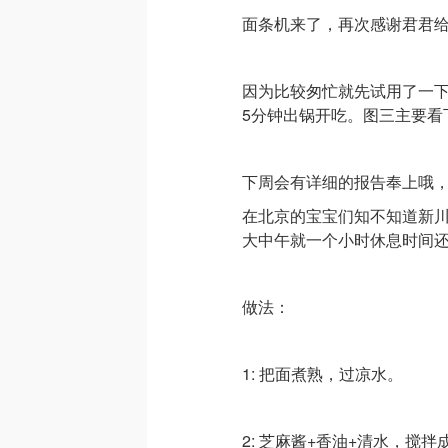
面条机来了，再次感谢君君
因为比较匆忙就先试用了一下
5分钟出锅开吃。图三主要看
下周会有详细的报告奉上哦
在北京的宝宝们知不知道新
大中午就一个小时休息时间还
做法：
1: 把面煮熟，过凉水。
2: 芝麻酱+香油+清水，搅