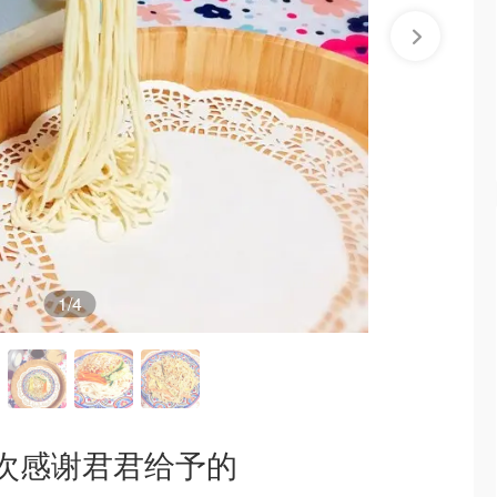
1
/4
次感谢君君给予的