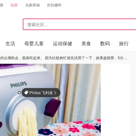
搜
社区
兑换商城
折扣爆料
生活
母婴儿童
运动保健
美食
数码
旅行
先试用了一下，效果超级赞，5分钟搅面，5分钟出面，再煮5分钟出锅开吃。图三主要看下面条的效果，很滑很弹哒 下周会有详细的报告奉上哦，今天简单做个了鸡丝凉面。 在北京的宝
Philips 飞利浦