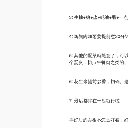
3: 生抽+糖+盐+蚝油+醋+
4: 鸡胸肉加葱姜提前煮20
5: 其他的配菜就随意了，
个蛋皮，切点午餐肉之类的
6: 花生米提前炒香，切碎
7: 最后都拌在一起就行啦
拌好后的卖相不怎么好看，