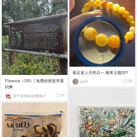
最近迷上天然石— 糖果玉髓DIY
Florence（OR）| 免费的猪笼草看
lychi
26
到爽
混干皮强迫症嘴很叼
16