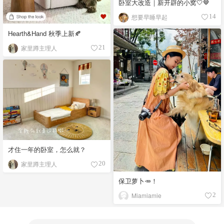
卧室大改造｜新开辟的小窝🤍🤎
想要早睡早起
14
Hearth&Hand 秋季上新🍂
家里蹲主理人
21
才住一年的卧室，怎么就？
家里蹲主理人
20
保卫萝卜🥕！
Miamiamie
2