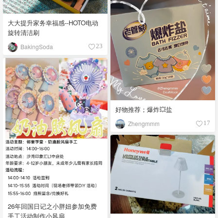
大大提升家务幸福感--HOTO电动
旋转清洁刷
BakingSoda
23
好物推荐；爆炸💥盐
Zhengmmm
17
26年回国日记之小胖妞参加免费
手工活动制作小风扇