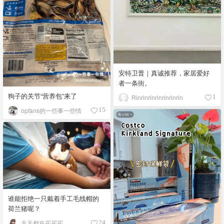
安特卫普｜真诚推荐，家居爱好
者一条街。
狗子的关节“营养包”来了
Rinrinrinrinrinrinrin
1
opfans的一些事一些情
15
谁能拒绝一只戴着手工毛线帽的
荷兰猪呢？
天天都在买买买
24