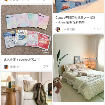
Costco无限回购清单之一⛓️‍💥
Kirkland密封保鲜袋🩵
Eva在美国
27
蒸汽眼罩：名创优品🆚花王
咪咪猫仔
36