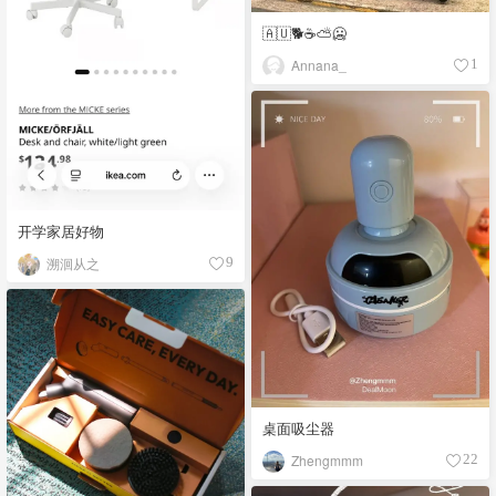
🇦🇺🐕☕️⛅️🥶
Annana_
1
开学家居好物
溯洄从之
9
桌面吸尘器
Zhengmmm
22