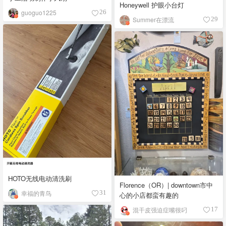
Honeywell 护眼小台灯
guoguo1225
26
Summer在漂流
29
HOTO无线电动清洗刷
Florence（OR）| downtown市中
幸福的青鸟
31
心的小店都蛮有趣的
混干皮强迫症嘴很叼
17