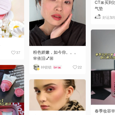
CT🎀买
气垫
好运加
红
粉色娇嫩，如今你。。。
37
🌸依旧💅🏼
钟锁锁
22
14
春季妆容