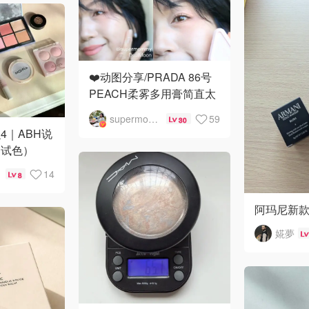
❤️动图分享/PRADA 86号
PEACH柔雾多用膏简直太
元气啦‼️
supermommy
59
30
4｜ABH说
（试色）
14
8
阿玛尼新
婲夢