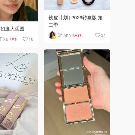
铁皮计划 | 2026转盘版 第
二季
宛如逛大观园
Shinnn
34
17
Pika
18
8