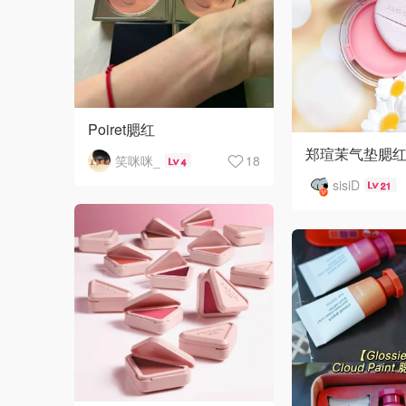
Poiret腮红
郑瑄茉气垫腮
笑咪咪_
18
4
sisiD
21