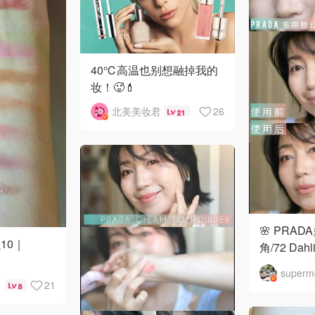
40℃高温也别想融掉我的
妆！🥵💄
北美美妆君
26
21
🌸 PRA
10｜
角/72 Da
备的少女感
21
8