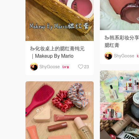
🦢韩系彩妆分享｜l
腮红膏
🦢化妆桌上的腮红膏纯元
｜Makeup By Mario
ShyGoose
ShyGoose
23
9