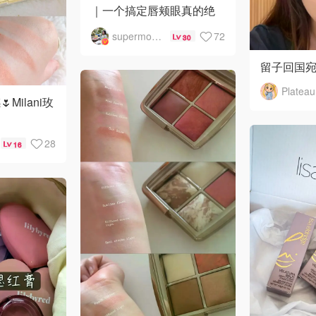
｜一个搞定唇颊眼真的绝
了‼️
supermommy
72
30
留子回国
Plateau
Milani玫

28
16