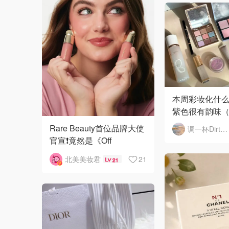
本周彩妆化什么
紫色很有韵味
Rare Beauty首位品牌大使
调一杯DirtyMartini
官宣❗️竟然是《Off
Campus》的她🌸
北美美妆君
21
21