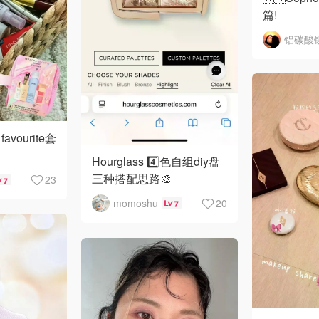
篇!
铝碳酸
avourite套
Hourglass 4️⃣色自组diy盘
三种搭配思路🎨
23
7
momoshu
20
7