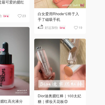
到过最可爱的腮红
白女爱用Rhode🫧终于入
怡
23
4
手了磁吸手机
好运加怡
19
4
Dior迪奥腮红棒｜103太妃
腮红高光液分
糖｜裸妆天花板😍