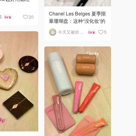
Chanel Les Beiges 夏季限
镁
20
6
量珊瑚盘：这种“没化妆”的
松弛感太绝了
今天又被价格背刺
5
8