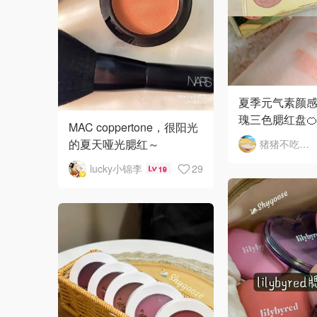
夏季元气素颜感🌷
瑰三色腮红盘
MAC coppertone，很阳光
的夏天哑光腮红～
猪猪不吃猪猪
lucky小锦李
29
19