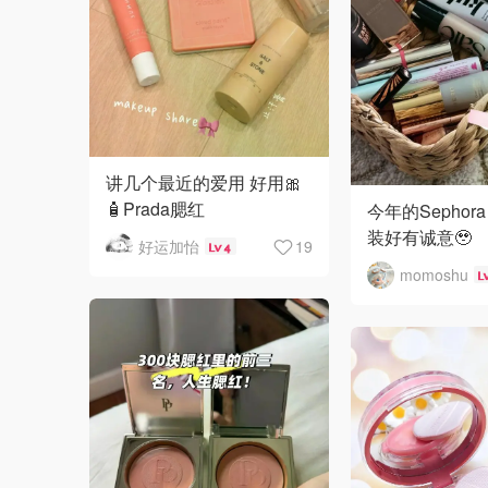
讲几个最近的爱用 好用🎀
🧴Prada腮红
今年的Sephora f
装好有诚意🥹
好运加怡
19
4
momoshu