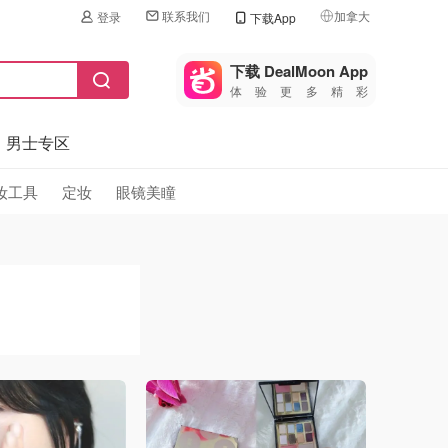
联系我们
加拿大
登录
下载App
🇺🇸
美国
下载 DealMoon App
体验更多精彩
🇨🇳
中国
男士专区
🇨🇦
加拿大
🇬🇧
妆工具
定妆
眼镜美瞳
英国
🇩🇪
德国
🇫🇷
法国
🇮🇹
意大利
🇦🇺
澳洲
🇳🇿
新西兰