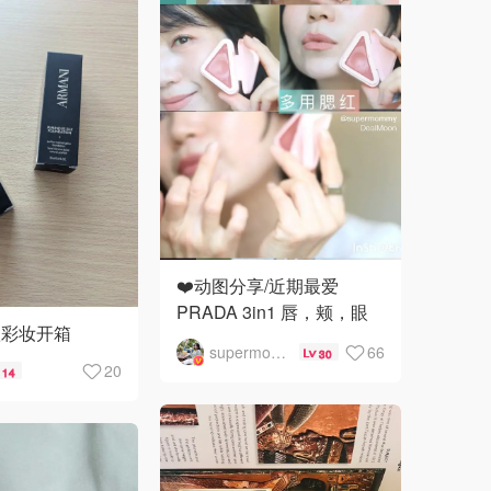
❤️动图分享/近期最爱
PRADA 3in1 唇，颊，眼
款彩妆开箱
多用小三角❤️
supermommy
66
30
20
14