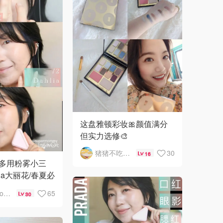
这盘雅顿彩妆🎀颜值满分
但实力选修🎨
猪猪不吃猪猪
30
16
DA多用粉雾小三
hlia大丽花/春夏必
腮红‼️
supermommy
65
30