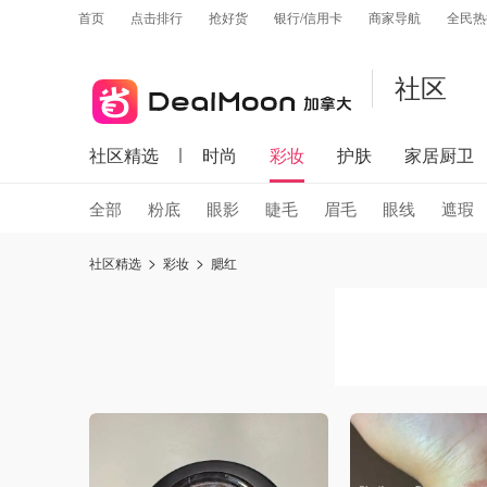
首页
点击排行
抢好货
银行/信用卡
商家导航
全民热
社区
社区精选
时尚
彩妆
护肤
家居厨卫
全部
粉底
眼影
睫毛
眉毛
眼线
遮瑕
社区精选
彩妆
腮红