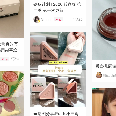
铁皮计划 | 2026 转盘版 第
二季 第一次更新
Shinnn
25
17
两用膏真的有
越用越喜欢
20
14
香奈儿唇颊
❤️动图分享/Prada小三角