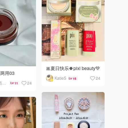
🎀夏日快乐🍀pixi beauty💚
两用03
KatieS
24
15
喝西西西西瓜汁的大象
24
11