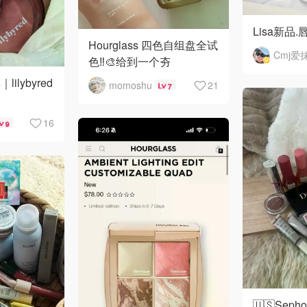
Lisa新品
Hourglass 四色自组盘全试
Cmj爱
色‼️🎨给到一个夯
ilybyred
momoshu
21
7
16
9
🇺🇸Sep