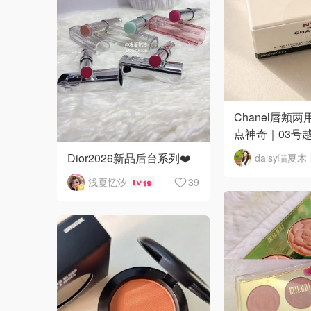
Chanel唇颊
点神奇｜03号
Dior2026新品后台系列❤️
daisy喵夏木
浅夏忆汐
39
19