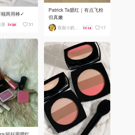
Patrick Ta腮红｜有点飞粉
.唇颊两用棒✓
但真嫩
抹茶
31
20
双面小奶油的NYC日常
17
14
hora/超好用腮红