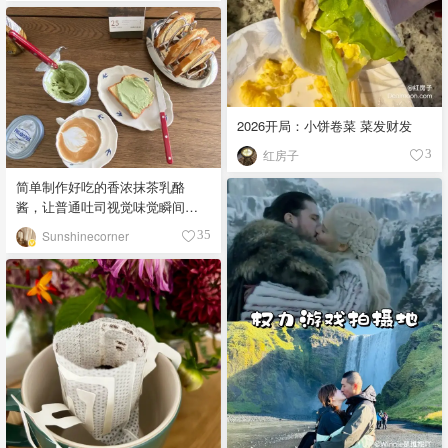
2026开局：小饼卷菜 菜发财发
红房子
3
简单制作好吃的香浓抹茶乳酪
酱，让普通吐司视觉味觉瞬间提
升🔝
Sunshinecorner
35