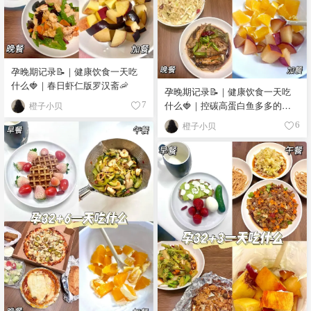
孕晚期记录📝｜健康饮食一天吃
什么🍓｜春日虾仁版罗汉斋🦐
孕晚期记录📝｜健康饮食一天吃
什么🍓｜控碳高蛋白鱼多多的一
橙子小贝
7
天🐟
橙子小贝
6