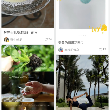
轻芝士乳酪蛋糕8寸配方
野生维尼
24
美美的扇形花围巾
幸福的青鸟
13