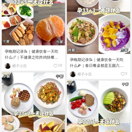
孕晚期记录📝｜健康饮食一天吃
什么🍗｜不健康之吃炸鸡快餐放
孕晚期记录📝｜健康饮食一天吃
纵日🫣
什么🌽｜春日餐桌都是五颜六色
橙子小贝
10
的🫐
橙子小贝
5