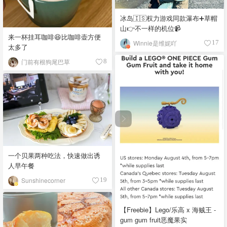
冰岛🇮🇸权力游戏同款瀑布➕草帽
山👉不一样的机位📹
来一杯挂耳咖啡😆比咖啡壶方便
Winnie是维妮吖
17
太多了
门前有根狗尾巴草
8
一个贝果两种吃法，快速做出诱
人早午餐
Sunshinecorner
19
【Freebie】Lego/乐高 x 海贼王 -
gum gum fruit恶魔果实