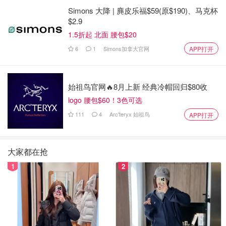
Simons 大降 | 麂皮乐福$59(原$190)、马克杯
$2.9
1.5折起 北面 腰包$20
6
1
Simons加拿大官网
APP打开
始祖鸟官网🔥8月上新 经典冷帽回归$80收
logo 腰包$60！3色可选
111
4
Arc'teryx 始祖鸟
APP打开
大家都在抢
1
2