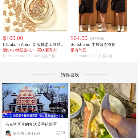
$160.00
$64.00
$128.00
Elizabeth Arden 新版抗老金胶精华60颗
Softstreme 半拉链连衣裙
满$160就送全礼！ 买60颗刚好
很有气质
Elizabeth Arden
1333人感兴趣
lululemon
1123人感兴趣
猜你喜欢
乌克兰🇺🇦的复活节手绘彩蛋
快乐的天使1963
16