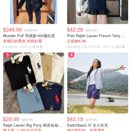
$249.00
$42.28
$348.00
$89.50
Wunder Puff 羽绒服 600蓬松度
Polo Ralph Lauren French Terry 女童连帽卫衣 7-16码
有细闪的黑色 拍照好看
之前$66.96
lululemon
2181人感兴趣
Sporting Life CA (CA)
1917人感兴趣
3
4
$29.99
$43.19
$49.50
$89.99
Ralph Lauren Big Pony 棉质短袖T恤
Switchback IV 女士夹克
男大童！L/XL妹子可穿
婧仪类似款，轻盈透气