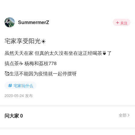
SummermerZ
关注
宅家享受阳光☀️
虽然天天在家 但真的太久没有坐在这正经喝茶🍵了
搞点茶☕️ 杨梅和荔枝778
🥰生活不能因为疫情就一起停摆呀
宅家玩什么
2020-05-24 发布
问大家
0
全部