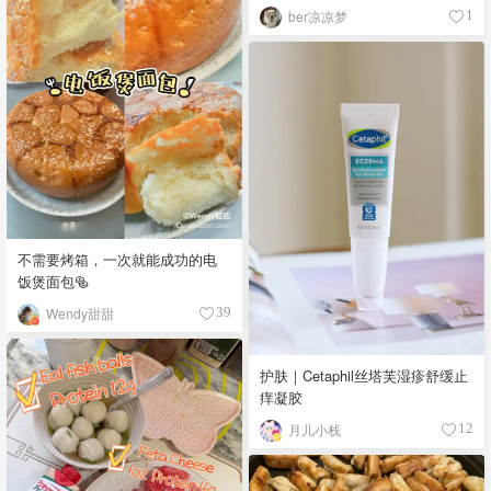
ber凉凉梦
1
不需要烤箱，一次就能成功的电
饭煲面包🥯
Wendy甜甜
39
护肤｜Cetaphil丝塔芙湿疹舒缓止
痒凝胶
月儿小栈
12