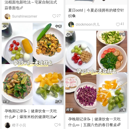
法棍面包新吃法～宅家自制法式
蒜香面包🥖
夏日ootd｜今夏必须拥有的镂空针
织🧶
Sunshinecorner
27
clockmoon月儿
41
孕晚期记录📝｜健康饮食一天吃
什么🌽｜爆辣米粉的健康吃法✔️
孕晚期记录📝｜健康饮食一天吃
什么🥒｜五颜六色的春日餐桌🌈
橙子小贝
6