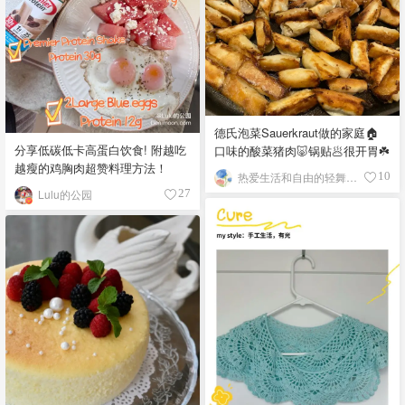
德氏泡菜Sauerkraut做的家庭🏠
分享低碳低卡高蛋白饮食! 附越吃
口味的酸菜猪肉🐷锅贴🥟很开胃☘️
越瘦的鸡胸肉超赞料理方法！
热爱生活和自由的轻舞飞扬
10
Lulu的公园
27