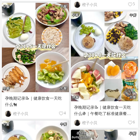
橙子小贝
5
孕晚期记录📝｜健康饮食一天吃
什么🐔
孕晚期记录📝｜健康饮食一天吃
什么🍇｜午餐吃了标准健康餐盘
橙子小贝
4
🍽️
橙子小贝
6