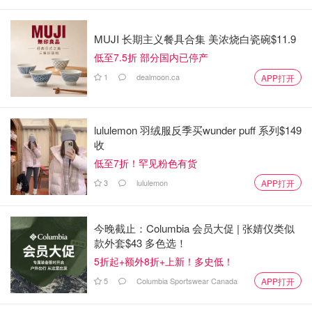
MUJI 长期主义餐具合集 美浓烧白瓷碗$11.9
低至7.5折 部分国内已停产
1
dealmoon.ca
APP打开
lululemon 羽绒服反季买wunder puff 系列$149
收
低至7折！罕见粉色有货
3
lululemon
APP打开
今晚截止：Columbia 会员大促 | 张婧仪类似
款外套$43 多色选！
5折起+额外8折+上新！多史低！
5
Columbia Sportswear Canada
APP打开