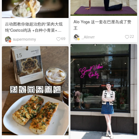
Alo Yoga 这一套在巴厘岛成了赞
🥟动图教你做超治愈的“菜肉大馄
王
饨”Costco鸡汤 +自种小青菜+自
制的猪油
_Alinvrr
22
supermommy
69