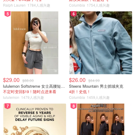
Ralph Lauren
1784人感兴趣
Columbia
1754人感兴趣
5
6
$29.00
$26.00
$88.00
$64.99
lululemon Softstreme 女士高腰短裤 10cm
Steens Mountain 男士抓绒夹克
不定时变回$19！随时点进来看
4折！史低！
lululemon
1479人感兴趣
Columbia
1459人感兴趣
7
8