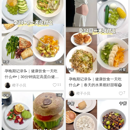
孕晚期记录📝｜健康饮食一天吃
什么🐟｜30分钟搞定高蛋白健康
孕晚期记录📝｜健康饮食一天吃
晚餐🥦
什么🌽｜春天的水果都好甜喔🥝
橙子小贝
11
橙子小贝
7