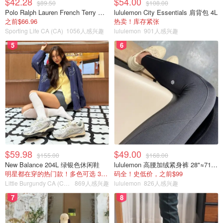
$42.28
$54.00
$89.50
$108.00
Polo Ralph Lauren French Terry 女童连帽卫衣 7-16码
lululemon City Essentials 肩背包 4L
之前$66.96
热卖！库存紧张
Sporting Life CA (CA)
1056人感兴趣
lululemon
901人感兴趣
5
6
$59.98
$49.00
$155.00
$168.00
New Balance 204L 绿银色休闲鞋
lululemon 高腰加绒紧身裤 28"≈71cm 5个口袋
明星都在穿的热门款！多色可选 3.8折
码全！史低价，之前$99
Little Burgundy CA (CA）
869人感兴趣
lululemon
826人感兴趣
7
8