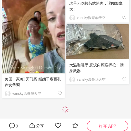
球星为吃顿韩式烤肉，误闯加拿
大！
vansky温哥华天空
大温咖啡厅 恶汉向顾客挥枪！满
身武器
美国一家8口灭门案 婚姻千疮百孔
vansky温哥华天空
养女华裔
vansky温哥华天空
9
分享
打开 APP