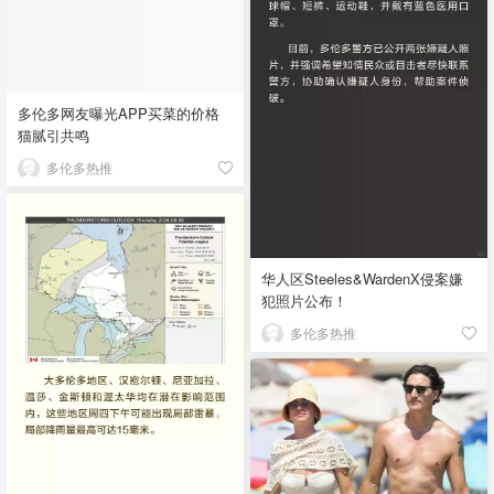
多伦多网友曝光APP买菜的价格
猫腻引共鸣
多伦多热推
华人区Steeles&WardenX侵案嫌
犯照片公布！
多伦多热推