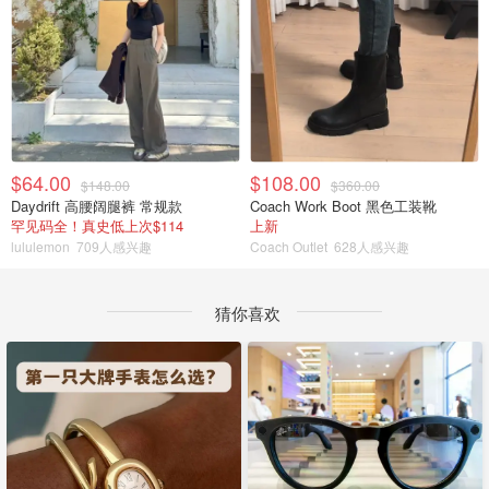
$64.00
$108.00
$148.00
$360.00
Daydrift 高腰阔腿裤 常规款
Coach Work Boot 黑色工装靴
罕见码全！真史低上次$114
上新
lululemon
709人感兴趣
Coach Outlet
628人感兴趣
猜你喜欢