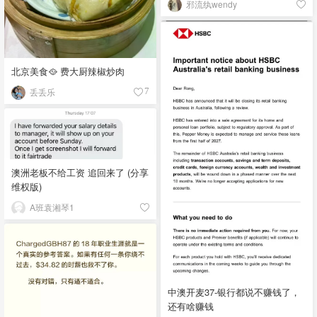
邪流纨wendy
北京美食🥘 费大厨辣椒炒肉
丢丢乐
7
澳洲老板不给工资 追回来了 (分享
维权版)
A班袁湘琴1
中澳开麦37-银行都说不赚钱了，
还有啥赚钱