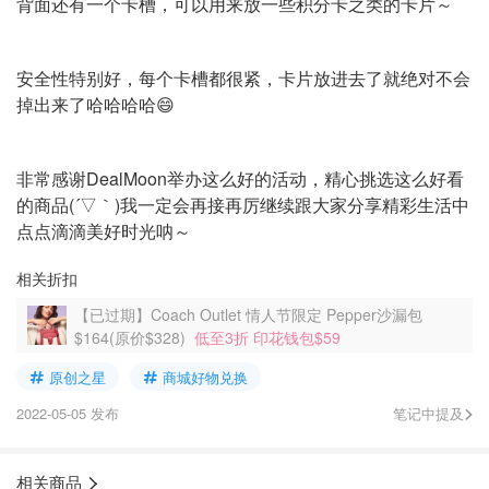
背面还有一个卡槽，可以用来放一些积分卡之类的卡片～
安全性特别好，每个卡槽都很紧，卡片放进去了就绝对不会
掉出来了哈哈哈哈😄
非常感谢DealMoon举办这么好的活动，精心挑选这么好看
的商品(´▽｀)我一定会再接再厉继续跟大家分享精彩生活中
点点滴滴美好时光呐～
相关折扣
【已过期】Coach Outlet 情人节限定 Pepper沙漏包
$164(原价$328)
低至3折 印花钱包$59
原创之星
商城好物兑换
2022-05-05 发布
笔记中提及
相关商品