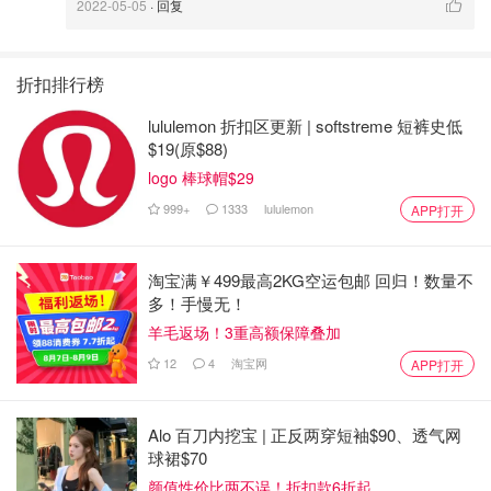
2022-05-05
· 回复
折扣排行榜
lululemon 折扣区更新 | softstreme 短裤史低
$19(原$88)
logo 棒球帽$29
999+
1333
lululemon
APP打开
淘宝满￥499最高2KG空运包邮 回归！数量不
多！手慢无！
羊毛返场！3重高额保障叠加
12
4
淘宝网
APP打开
Alo 百刀内挖宝 | 正反两穿短袖$90、透气网
球裙$70
颜值性价比两不误！折扣款6折起