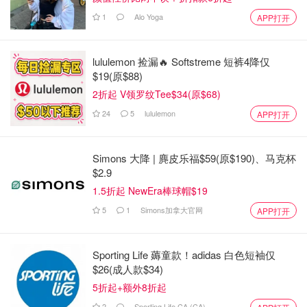
1
Alo Yoga
APP打开
lululemon 捡漏🔥 Softstreme 短裤4降仅
$19(原$88)
2折起 V领罗纹Tee$34(原$68)
24
5
lululemon
APP打开
Simons 大降 | 麂皮乐福$59(原$190)、马克杯
$2.9
1.5折起 NewEra棒球帽$19
5
1
Simons加拿大官网
APP打开
Sporting Life 薅童款！adidas 白色短袖仅
$26(成人款$34)
5折起+额外8折起
2
Sporting Life CA (CA)