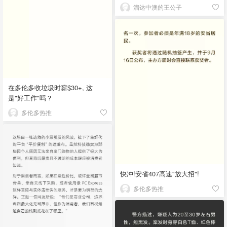
溜达中澳的王公子
在多伦多收垃圾时薪$30+, 这
是"好工作"吗？
多伦多热推
快冲!安省407高速"放大招"!
多伦多热推