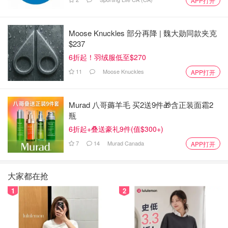
APP打开
Moose Knuckles 部分再降 | 魏大勋同款夹克
$237
6折起！羽绒服低至$270
11
Moose Knuckles
APP打开
Murad 八哥薅羊毛 买2送9件🎁含正装面霜2
瓶
6折起+叠送豪礼9件(值$300+)
7
14
Murad Canada
APP打开
大家都在抢
1
2