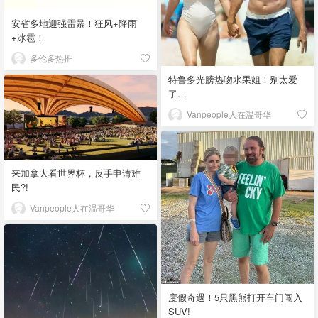
安省多地迎强雷暴！狂风+降雨
+冰雹！
多伦多热推
特鲁多光膀热吻水果姐！别太爱
了…
Vanpeople人在温哥华
来加拿大看世界杯，反手申请难
民?!
Vanpeople人在温哥华
度假奇遇！5只黑熊打开车门闯入
SUV!