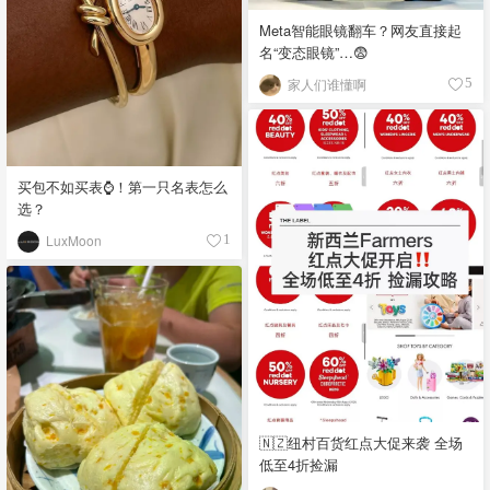
Meta智能眼镜翻车？网友直接起
名“变态眼镜”…😨
家人们谁懂啊
5
买包不如买表⌚️！第一只名表怎么
选？
LuxMoon
1
🇳🇿纽村百货红点大促来袭 全场
低至4折捡漏