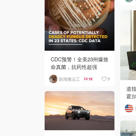
CDC预警！全美23州爆致
命真菌，抗药性超强
9
新闻搬运工
15
道指
霍
开