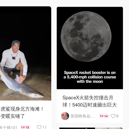
SpaceX火箭失控撞击月
球！5400迈时速砸出巨大
带虎鲨现身北方海滩！
陨石坑
洋变暖实锤了
8
美国犄角旮旯新鲜事
14
11
波士顿101
13