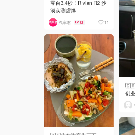
零百3.4秒！Rivian R2 沙
漠实测虐爆
11
汽车君
12
🇨
创