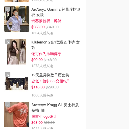
Arc'teryx Gamma 轻量连帽卫
衣 女款
锦葵紫首折！蹲补
$238.00
$340.00
1304人感兴趣
lululemon 2合1宽腿连体裤 女
款
还可作为抹胸裤穿
$99.00
$148.00
1273人感兴趣
12天圣诞倒数日历套装
史低！值$565 变相2折
$116.00
$290.00
1066人感兴趣
Arc'teryx Kragg SL 男士棉质
短袖T恤
胸前小logo设计
$63.00
$90.00
1044人感兴趣