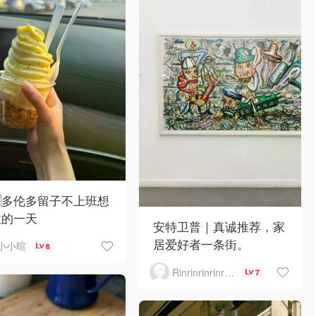
🇦多伦多留子不上班想
业的一天
安特卫普｜真诚推荐，家
居爱好者一条街。
小小暄
6
Rinrinrinrinrinrinrin
7