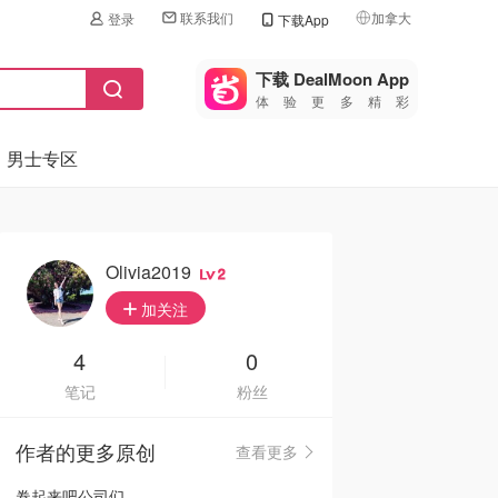
联系我们
加拿大
登录
下载App
🇺🇸
美国
下载 DealMoon App
体验更多精彩
🇨🇳
中国
男士专区
🇨🇦
加拿大
🇬🇧
英国
🇩🇪
德国
Olivia2019
2
🇫🇷
加关注
法国
🇮🇹
4
0
意大利
笔记
粉丝
🇦🇺
澳洲
作者的更多原创
查看更多
🇳🇿
新西兰
卷起来吧公司们