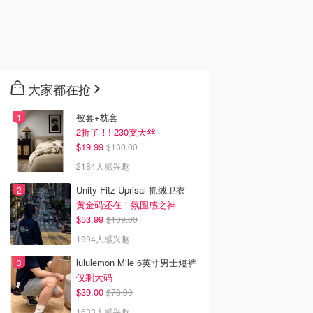
大家都在抢
被套+枕套
2折了！! 230支天丝
$19.99
$130.00
2184人感兴趣
Unity Fitz Uprisal 抓绒卫衣
黄金码还在！氛围感之神
$53.99
$109.00
1994人感兴趣
lululemon Mile 6英寸男士短裤
仅剩大码
$39.00
$78.00
1633人感兴趣