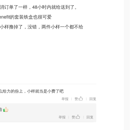
我取消订单了一样，48小时内就给送到了。
efit的套装铁盒也很可爱
选的小样撸掉了，没错，两件小样一个都不给
么给力的份上，小样就当是小费了吧
举报
赞
回复
|
|
哈
举报
赞
回复
|
|