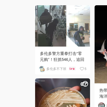
多伦多警方重拳打击“零
元购”！狂抓546人，追回
160万赃物
5
多伦多不下班
9
热
海