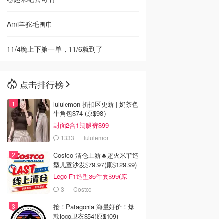
Ami羊驼毛围巾
11/4晚上下第一单，11/6就到了
点击排行榜
lululemon 折扣区更新 | 奶茶色
牛角包$74 (原$98）
封面2合1阔腿裤$99
1333
lululemon
Costco 清仓上新🔥超火米菲造
型儿童沙发$79.97(原$129.99)
Lego F1造型36件套$99(原
$159)
3
Costco
抢！Patagonia 海量好价！爆
款logo卫衣$54(原$109)