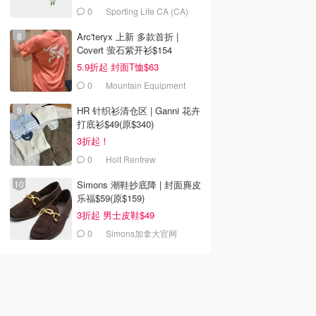
0
Sporting Life CA (CA)
Arc'teryx 上新 多款首折 |
Covert 萤石紫开衫$154
5.9折起 封面T恤$63
0
Mountain Equipment
Company
HR 针织衫清仓区 | Ganni 花卉
打底衫$49(原$340)
3折起！
0
Holt Renfrew
0
$6.00
$8.00
$39.00
ome 双头眉笔
L'Oreal Beauty Outlet
NYX Control Freak 透
Simons 潮鞋抄底降 | 封面麂皮
Brow Ultra Slim 眉笔
明眉胶
乐福$59(原$159)
1.5mm尖
Lancome Canada 兰蔻加拿大官网
L'Oreal Beauty Outlet
L'Oreal Beauty Outlet
3折起 男士皮鞋$49
去购买
去购买
去购买
0
Simons加拿大官网