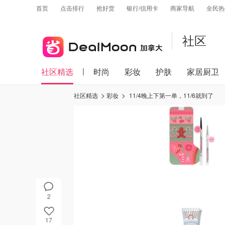
首页
点击排行
抢好货
银行/信用卡
商家导航
全民热
社区
社区精选
时尚
彩妆
护肤
家居厨卫
社区精选
彩妆
11/4晚上下第一单，11/6就到了
2
17