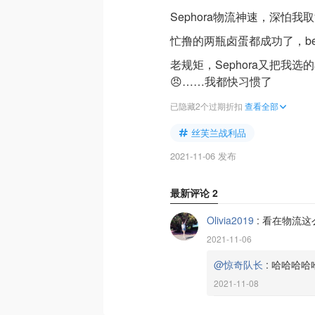
Sephora物流神速，深怕
忙撸的两瓶卤蛋都成功了，ben
老规矩，Sephora又把我
😠……我都快习惯了
已隐藏2个过期折扣
查看全部
丝芙兰战利品
2021-11-06 发布
最新评论
2
Olivia2019
:
看在物流这
2021-11-06
@惊奇队长
:
哈哈哈哈
2021-11-08