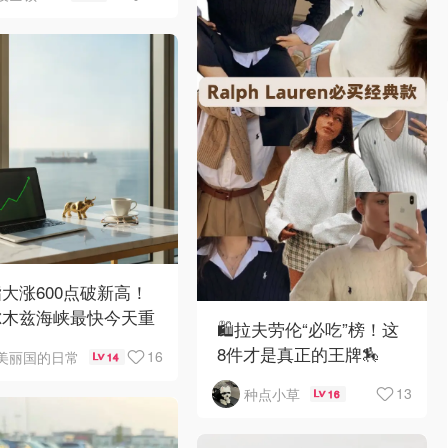
大涨600点破新高！
尔木兹海峡最快今天重
🛍️拉夫劳伦“必吃”榜！这
8件才是真正的王牌🏇
16
美丽国的日常
14
13
种点小草
16