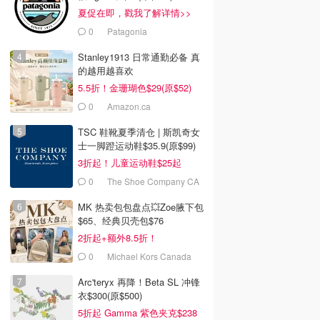
夏促在即，戳我了解详情>>
0
Patagonia
Stanley1913 日常通勤必备 真
的越用越喜欢
5.5折！金珊瑚色$29(原$52)
0
Amazon.ca
TSC 鞋靴夏季清仓 | 斯凯奇女
士一脚蹬运动鞋$35.9(原$99)
3折起！儿童运动鞋$25起
0
The Shoe Company CA
(CA)
MK 热卖包包盘点💥Zoe腋下包
$65、经典贝壳包$76
2折起+额外8.5折！
0
Michael Kors Canada
Arc'teryx 再降！Beta SL 冲锋
衣$300(原$500)
5折起 Gamma 紫色夹克$238