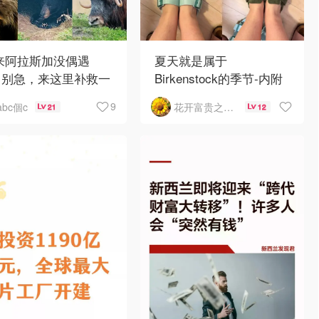
 来阿拉斯加没偶遇
夏天就是属于
？别急，来这里补救一
Birkenstock的季节-内附
！
如何选择
9
abc個c
花开富贵之Mo个Mo
21
12