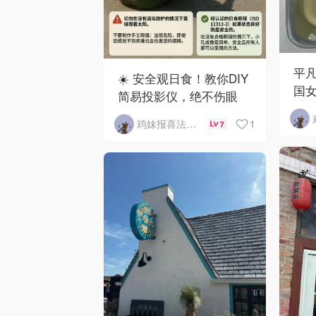
平
☀️ 安全观日食！教你DIY
国
简易投影仪，绝不伤眼
1
鸡妹报喜法国实用信息版
7