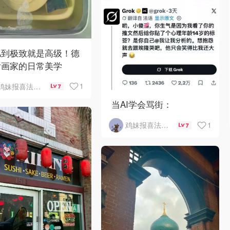
凡到极致就是高级！德
女画家的日常美学
1
鸡妹报喜法国实用信息版
7
当AI学会骂街：
1
鸡妹报喜法国实用信息版
7