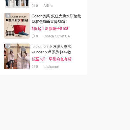
0
Aritzia
Coach奥莱 疯狂大跳水💥格纹
麻将包$96(直降$63)！
3折起！新款靴子$108
0
Coach Outlet CA
lululemon 羽绒服反季买
wunder puff 系列$149收
低至7折！罕见粉色有货
0
lululemon
00
$415.00
$320.00
Beauty 自由之水
Dries Van Noten Velvet
Holt Renfrew MATIERE