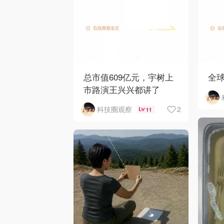
总市值609亿元，宇树上
全
市路演王兴兴都讲了
2
科技圈观察
11