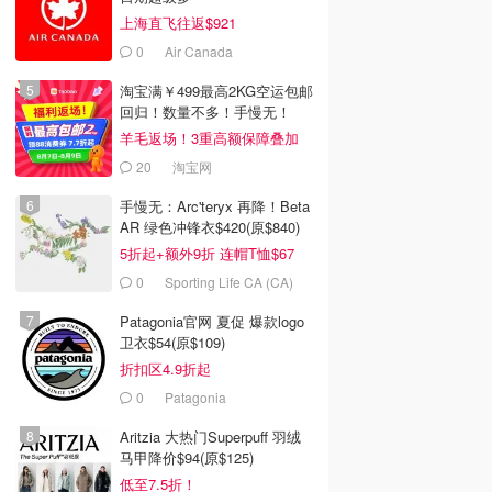
上海直飞往返$921
0
Air Canada
淘宝满￥499最高2KG空运包邮
回归！数量不多！手慢无！
羊毛返场！3重高额保障叠加
20
淘宝网
手慢无：Arc'teryx 再降！Beta
AR 绿色冲锋衣$420(原$840)
5折起+额外9折 连帽T恤$67
0
Sporting Life CA (CA)
Patagonia官网 夏促 爆款logo
卫衣$54(原$109)
折扣区4.9折起
0
Patagonia
Aritzia 大热门Superpuff 羽绒
马甲降价$94(原$125)
低至7.5折！