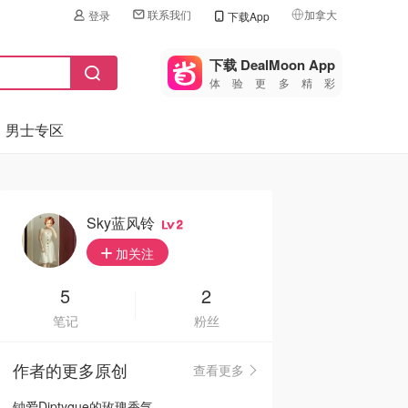
联系我们
加拿大
登录
下载App
🇺🇸
美国
下载 DealMoon App
体验更多精彩
🇨🇳
中国
男士专区
🇨🇦
加拿大
🇬🇧
英国
🇩🇪
德国
Sky蓝风铃
2
🇫🇷
加关注
法国
🇮🇹
5
2
意大利
笔记
粉丝
🇦🇺
澳洲
作者的更多原创
查看更多
🇳🇿
新西兰
钟爱Diptyque的玫瑰香气