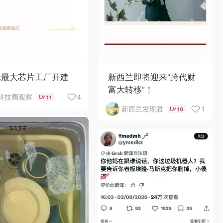
球最大芯片工厂开建
新西兰即将迎来“跨代财
富大转移”！
4
科技圈观察
11
1
新西兰发现君
10