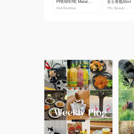
PREMIERE Metal
女士香氛50ml
Lavender 淡香精
Holt Renfrew
YSL Beauty 圣罗兰加拿大官网
去购买
去购买