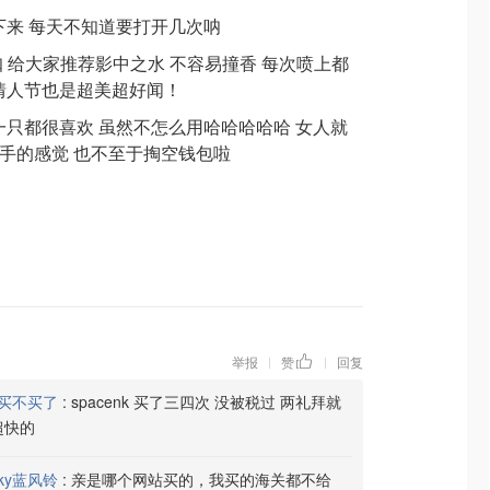
下来 每天不知道要打开几次呐
有折扣 给大家推荐影中之水 不容易撞香 每次喷上都
情人节也是超美超好闻！
一只都很喜欢 虽然不怎么用哈哈哈哈哈 女人就
剁手的感觉 也不至于掏空钱包啦
举报
赞
回复
|
|
买不买了
:
spacenk 买了三四次 没被税过 两礼拜就
 超快的
ky蓝风铃
:
亲是哪个网站买的，我买的海关都不给