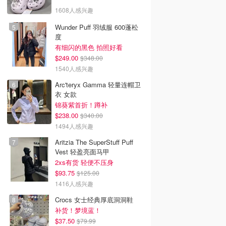
1608人感兴趣
Wunder Puff 羽绒服 600蓬松
度
有细闪的黑色 拍照好看
$249.00
$348.00
1540人感兴趣
Arc'teryx Gamma 轻量连帽卫
衣 女款
锦葵紫首折！蹲补
$238.00
$340.00
1494人感兴趣
Aritzia The SuperStuff Puff
Vest 轻盈亮面马甲
2xs有货 轻便不压身
$93.75
$125.00
1416人感兴趣
Crocs 女士经典厚底洞洞鞋
补货！梦境蓝！
$37.50
$79.99