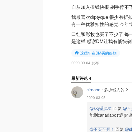
自从加入省钱快报 剁手停不
我最喜欢diptyque 很少
有一种优雅知性的感觉 今年
口红和彩妆也买了不少了 每
是这样 感谢DM让我有畅快
这些年在DM买的好物
2020-03-04 发布
最新评论
4
ciroooo
:
多少钱入的？
2020-03-05
@sky蓝风铃
回复
@不
能到canadapost送货
@不买不买了
回复
@s