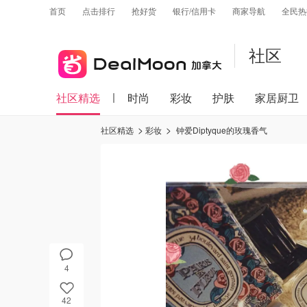
首页
点击排行
抢好货
银行/信用卡
商家导航
全民热
社区
社区精选
时尚
彩妆
护肤
家居厨卫
社区精选
彩妆
钟爱Diptyque的玫瑰香气
4
42