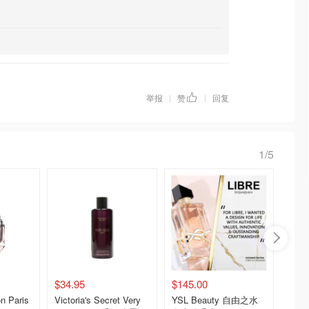
举报
赞
回复
|
|
1/5
$34.95
$145.00
$180.
n Paris
Victoria's Secret Very
YSL Beauty 自由之水
YSL 