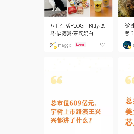
八月生活PLOG｜Kitty·盒
🐻
马·缺德舅·茉莉奶白
熊
·Costco·Wendy's
下
1
maggie
20