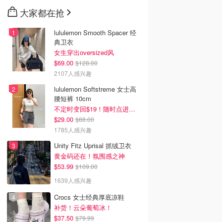
大家都在抢
lululemon Smooth Spacer 经
典卫衣
女生穿出oversized风
$69.00
$128.00
2107人感兴趣
lululemon Softstreme 女士高
腰短裤 10cm
不定时变回$19！随时点进来看
$29.00
$88.00
1785人感兴趣
Unity Fitz Uprisal 抓绒卫衣
黄金码还在！氛围感之神
$53.99
$109.00
1639人感兴趣
Crocs 女士经典厚底凉鞋
补货！云朵葡萄冰！
$37.50
$79.99