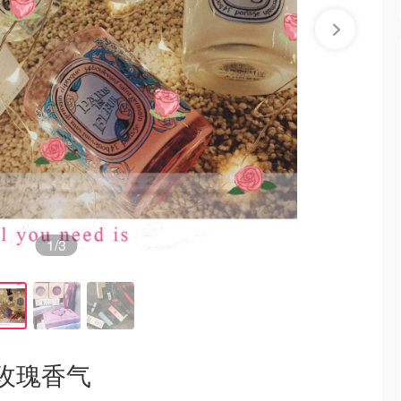
1
/3
的玫瑰香气