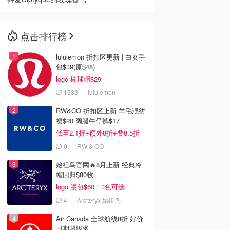
点击排行榜
lululemon 折扣区更新 | 白女手
包$39(原$48)
logo 棒球帽$29
1333
lululemon
RW&CO 折扣区上新 羊毛混纺
裙$20 阔腿牛仔裤$17
低至2.1折+额外8折+叠8.5折
0
RW & CO
始祖鸟官网🔥8月上新 经典冷
帽回归$80收
logo 腰包$60！3色可选
4
Arc'teryx 始祖鸟
Air Canada 全球航线8折 好价
日期超级多