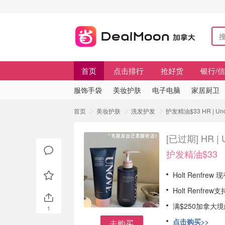
首页
点击排行
抢好货
银行/
服饰手袋
美妆护肤
电子电脑
家居厨卫
首页
美妆护肤
洗发护发
护发精油$33 HR |
[已过期]
HR 
护发精油$33
Holt Renfrew
Holt Renf
满$250加拿大
1
点击购买>>
去购买