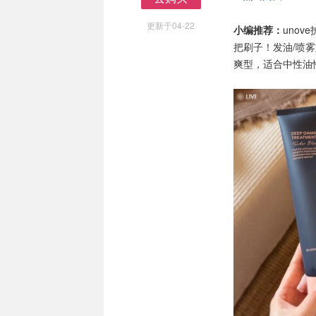
去购买
更新于04-22
小编推荐：
uno
把刷子！发油/喷
爽型，适合中性油