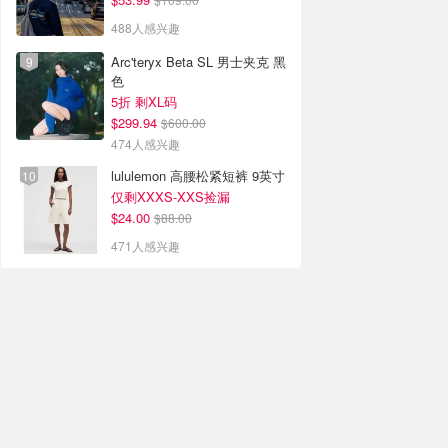
488人感兴趣
Arc'teryx Beta SL 男士夹克 黑
色
5折 剩XL码
$299.94
$600.00
474人感兴趣
lululemon 高腰松紧短裤 9英寸
仅剩XXXS-XXS捡漏
$24.00
$88.00
471人感兴趣