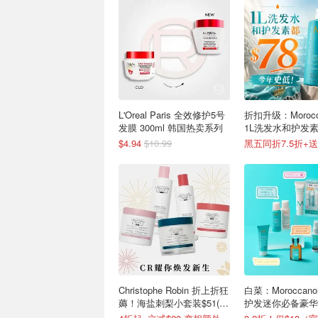
L'Oreal Paris 全效修护5号
折扣升级：Moroccan
发膜 300ml 韩国热卖系列
1L洗发水和护发素都
年史低！
$4.94
$10.99
Christophe Robin 折上折狂
白菜：Moroccan
薅！海盐刺梨小套装$51(值
护发迷你必备豪华
$109=变相4.7折)