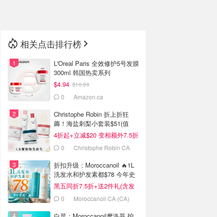
🇳🇿
新西兰
相关点击排行榜
L'Oreal Paris 全效修护5号发膜
300ml 韩国热卖系列
$4.94
$10.99
0
Amazon.ca
Christophe Robin 折上折狂
薅！海盐刺梨小套装$51(值
$109=变相4.7折)
4折起+立减$20 变相额外7.5折
0
Christophe Robin CA
(CA)
折扣升级：Moroccanoil 🔥1L
洗发水和护发素都$78 今年史
低！
黑五同折7.5折+送2件礼(含发
油)！
0
Moroccanoil CA (CA)
白菜：Moroccanoil摩洛哥 护