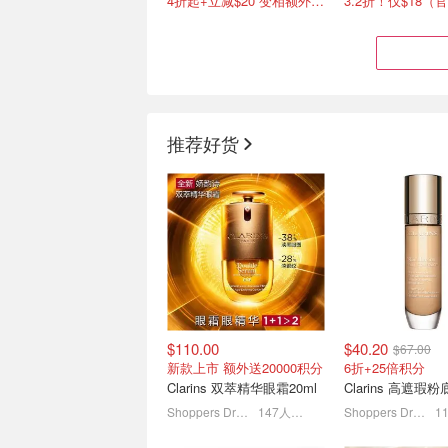
4折起+立减$20 变相额外7.5折
推荐好货
Vichy 免洗前修护发膜
史低价：RoyceDe
150mL 减少断发 改善受损
头皮按摩刷！去屑
发质
$21.74
$28.99
$8.00
$13.47
$110.00
$40.20
$67.00
新款上市 额外送20000积分
6折+25倍积分
Clarins 双萃精华眼霜20ml
Shoppers Drug Mart
147人感兴趣
Shoppers Drug Mart