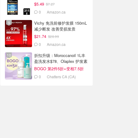
$5.49
$7.27
0
Amazon.ca
Vichy 免洗前修护发膜 150mL
减少断发 改善受损发质
$21.74
$28.99
0
Amazon.ca
折扣升级：Moroccanoil 1L丰
盈洗发水$78、Olaplex 护发素
$101
BOGO 第2件5折=变相7.5折
0
Chatters CA (CA)