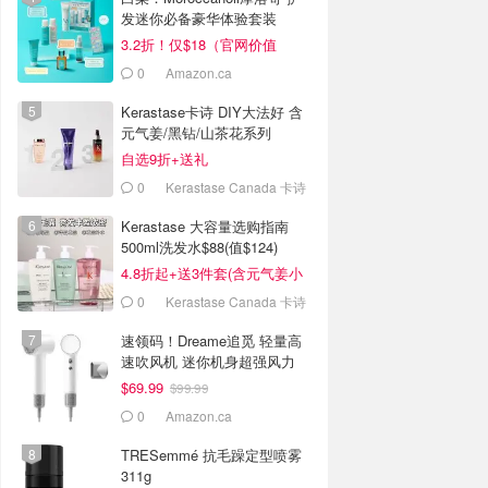
发迷你必备豪华体验套装
3.2折！仅$18（官网价值
$55）
0
Amazon.ca
Kerastase卡诗 DIY大法好 含
元气姜/黑钻/山茶花系列
自选9折+送礼
0
Kerastase Canada 卡诗
加拿大官网
Kerastase 大容量选购指南
500ml洗发水$88(值$124)
4.8折起+送3件套(含元气姜小
样)
0
Kerastase Canada 卡诗
加拿大官网
速领码！Dreame追觅 轻量高
速吹风机 迷你机身超强风力
$69.99
$99.99
0
Amazon.ca
TRESemmé 抗毛躁定型喷雾
311g