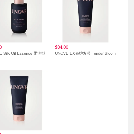
0
$34.00
 Silk Oil Essence 柔润型
UNOVE EX修护发膜 Tender Bloom