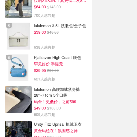
仅剩XXXS/L！真史低上次$114
$64.00
$148.00
700人感兴趣
lululemon 3.5L 洗漱包/盒子包
$39.00
$48.00
638人感兴趣
Fjallraven High Coast 腰包
罕见好价 手慢无
$29.95
$60.00
621人感兴趣
lululemon 高腰加绒紧身裤
28"≈71cm 5个口袋
码全！史低价，之前$99
$49.00
$168.00
609人感兴趣
Unity Fitz Uprisal 抓绒卫衣
黄金码还在！氛围感之神
$53.99
$109.00