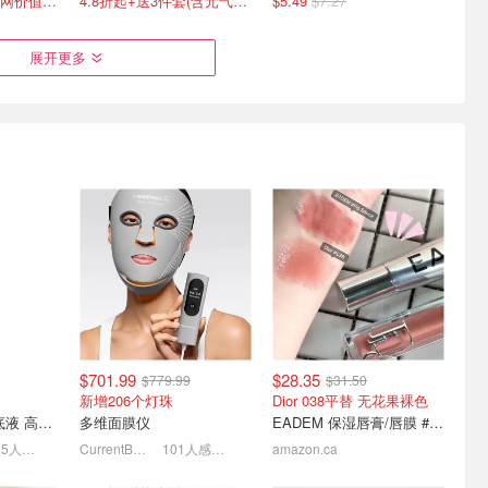
3.2折！仅$18（官网价值$55）
4.8折起+送3件套(含元气姜小样)
$5.49
$7.27
展开更多
rm 硅胶
HOYOLS 彩色迷你发圈
Kerastase 卡诗 保姆级攻
效果很赞
1500只 TPU软性橡皮筋
略 发质速测✅系列推荐✅洗
护建议✅
$11.00
$12.90
升级4.8折起+送3件套
$701.99
$28.35
$779.99
$31.50
新增206个灯珠
Dior 038平替 无花果裸色
Clarins 高遮瑕粉底液 高遮瑕
多维面膜仪
EADEM 保湿唇膏/唇膜 #Fig Sauce
115人感兴趣
CurrentBody
101人感兴趣
amazon.ca