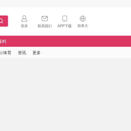
加拿大
登录
联系我们
APP下载
🇺🇸
美国
爆料
🇨🇳
中国
出/体育
资讯
更多
🇨🇦
加拿大
扫码下载 App
🇬🇧
英国
Download on the
App Store
🇩🇪
德国
Download the
Android App
🇫🇷
法国
🇮🇹
意大利
🇦🇺
澳洲