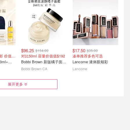
积分兑换 好礼
Dyson 限时降价！戴森神
Botanic Hearth 扶桑花丝蛋
机入手好时机
白护发油198ml
注册就送20积分！兑换送高达$200
至高立减$250 空气净化风扇$650
$13.09
$23.99
$96.25
$17.50
$154.00
$35.00
=$614加币免税包邮 价值$920=6.6折+送包
对比50ml 容量价值值$192
凑单推荐多色可选
La Mer 奇迹面霜60ml+精华油30ml+化妆包
Bobbi Brown 新版橘子面霜100ml
Lancome 液体眼颊彩
Bobbi Brown CA
Lancome
垫梳 常年
Diptyque 夏日限定上新🍋
折扣升级：Moroccanoil🔥
展开更多
天竺葵身体乳$67(HR$102)
洗护选购指南
变相6折起 车载香薰$63(HR$105)
黑五同折7.5折+送2件礼(含发油)！
$65.00
$315.00
$130.00
$350.00