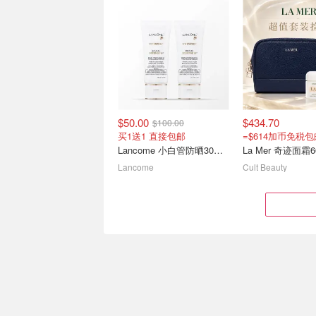
折扣升级：Moroccanoil 1L
Moroccanoil 
丰盈洗发水$78、Olaplex
多多 专业级护发 你值得拥
护发素$101
有！
BOGO 第2件5折=变相7.5折
$50.00
$434.70
$100.00
买1送1 直接包邮
Lancome 小白管防晒30mlx2支
Lancome
Cult Beauty
Christophe Robin 热门7件
Conair 防打结气
套仅$104.6(=变相5折)
不降价
4折起+送刺梨发膜2件套(值$84)
$5.97
$7.99
$116.00
$48.60
$290.00
$81.00