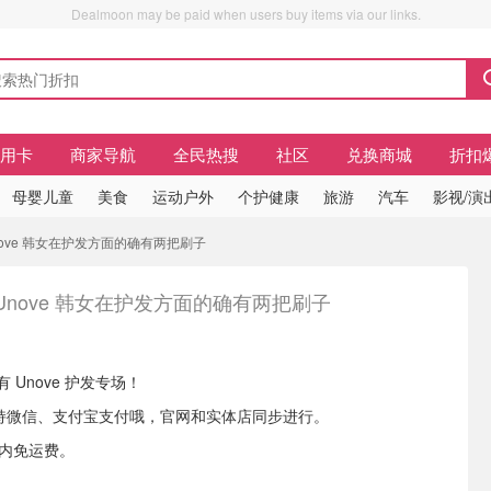
Dealmoon may be paid when users buy items via our links.
信用卡
商家导航
全民热搜
社区
兑换商城
折扣
母婴儿童
美食
运动户外
个护健康
旅游
汽车
影视/演
 Unove 韩女在护发方面的确有两把刷子
| Unove 韩女在护发方面的确有两把刷子
 现有 Unove 护发专场！
rew支持微信、支付宝支付哦，官网和实体店同步进行。
境内免运费。