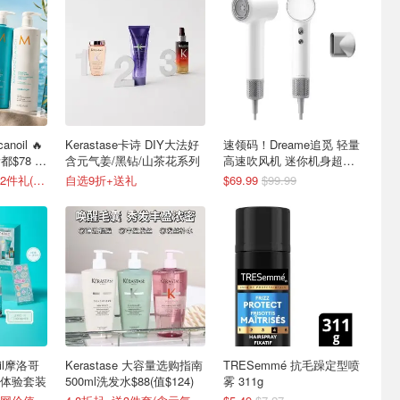
oil 🔥
Kerastase卡诗 DIY大法好
速领码！Dreame追觅 轻量
$78 今
含元气姜/黑钻/山茶花系列
高速吹风机 迷你机身超强
风力
黑五同折7.5折+送2件礼(含发油)！
自选9折+送礼
$69.99
$99.99
oil摩洛哥
Kerastase 大容量选购指南
TRESemmé 抗毛躁定型喷
体验套装
500ml洗发水$88(值$124)
雾 311g