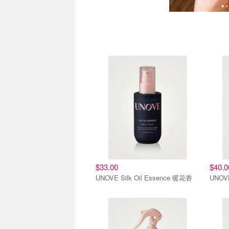
$33.00
$40.0
UNOVE Silk Oil Essence 暖花香
UNO