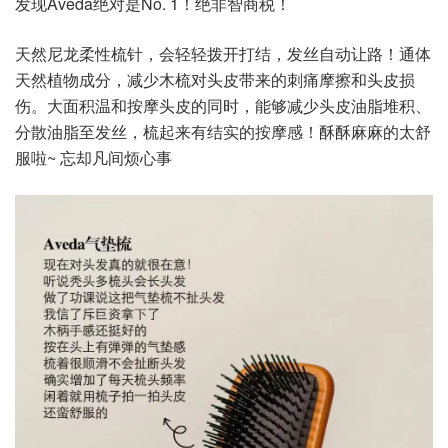
发现Aveda绝对是No. 1！绝非智商税！
天然尼龙柔性梳针，会轻轻拨开打结，发丝自动让路！通体
天然植物成分，减少木梳对头皮带来的刺痛摩擦和头皮损
伤。大面积温和按摩头皮的同时，能够减少头皮油脂堆积、
分散油脂至发丝，梳起来有结实的按摩感！酥酥麻麻的太舒
服啦~ 忘却凡间烦心事