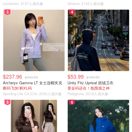
lululemon
2137人感兴趣
Simons
2132人感兴趣
3
4
$237.96
$53.99
$340.00
$109.00
Arc'teryx Gamma LT 女士连帽夹克
Unity Fitz Uprisal 抓绒卫衣
断码飞快!剩XL码
黄金码还在！氛围感之神
Sporting Life CA (CA)
2030人感兴趣
Patagonia
2019人感兴趣
5
6