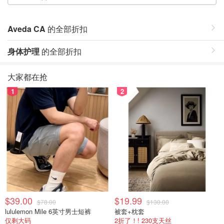
Aveda CA
的全部折扣
身体护理
的全部折扣
大家都在抢
1
2
$39.00
$19.99
$78.00
$130.00
lululemon Mile 6英寸男士短裤
被套+枕套
仅剩大码
2折了！! 230支天丝