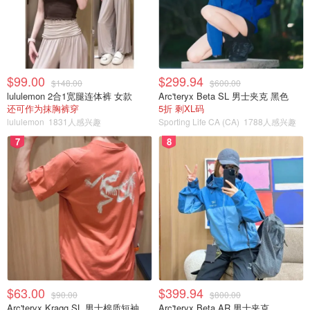
$99.00
$299.94
$148.00
$600.00
lululemon 2合1宽腿连体裤 女款
Arc'teryx Beta SL 男士夹克 黑色
还可作为抹胸裤穿
5折 剩XL码
lululemon
1831人感兴趣
Sporting Life CA (CA)
1788人感兴趣
7
8
$63.00
$399.94
$90.00
$800.00
Arc'teryx Kragg SL 男士棉质短袖T恤
Arc'teryx Beta AR 男士夹克