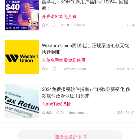
薅羊毛：KOHO 新用户福利📈100%+ 回报
率！
开户送$40 无月费
2
KOHO Financial
06-04
Western Union西联电汇 正规渠道汇款无忧
快速到账
首单免手续费邀您使用
6
1
Western Union
2024-04-23
2024免费报税软件指南+个税政策新变化 多
款软件政府认证 用起来
TurboTax8.5折！
602
21
dealmoon.ca
2024-04-15
查看更多折扣