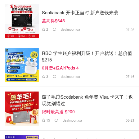
Scotiabank 开卡正当时 新户送钱来袭
蕞高得$645
2
dealmoon.ca
07-25
RBC 学生账户福利升级！开户就送！总价值
$215
0月费+送AirPods 4
3
dealmoon.ca
07-16
薅羊毛💥Scotiabank 免年费 Visa 卡来了！返
现党别错过
限时最高送 $200
15
dealmoon.ca
06-21