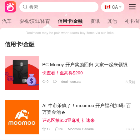
🇨🇦
CA
汽车
影视/演出/体育
信用卡/金融
资讯
其他
礼卡/
Dealmoon may be paid when users buy items via our links.
信用卡/金融
PC Money 开户奖励回归 大家一起来领钱
快查看！至高得$200
0
dealmoon.ca
3 天前
AI 牛市杀疯了！moomoo 开户福利加码+百
万奖金池🔥
评论区抽$50亚麻礼卡 速来
17
56
Moomoo Canada
07-30