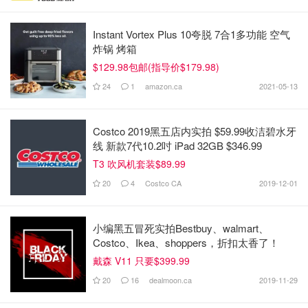
Instant Vortex Plus 10夸脱 7合1多功能 空气
炸锅 烤箱
$129.98包邮(指导价$179.98)
24
1
amazon.ca
2021-05-13
Costco 2019黑五店内实拍 $59.99收洁碧水牙
线 新款7代10.2吋 iPad 32GB $346.99
T3 吹风机套装$89.99
20
4
Costco CA
2019-12-01
小编黑五冒死实拍Bestbuy、walmart、
Costco、Ikea、shoppers，折扣太香了！
戴森 V11 只要$399.99
20
16
dealmoon.ca
2019-11-29