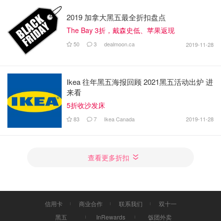
2019 加拿大黑五最全折扣盘点
The Bay 3折，戴森史低、苹果返现
50
3
dealmoon.ca
2019-11-28
Ikea 往年黑五海报回顾 2021黑五活动出炉 进
来看
5折收沙发床
83
7
Ikea Canada
2019-11-28
查看更多折扣
信用卡
商业合作
联系我们
双十一
黑五
InRewards
饭团外卖