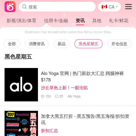
🇨🇦
CA
影视/演出/体育
信用卡/金融
资讯
其他
礼卡/鲜花
Dealmoon may be paid when users buy items via our links.
全部
消费资讯
新品
黑色星期五
开仓信息
黑色星期五
Alo Yoga 官网 | 热门新款大汇总 阔腿神裤
$178
沙丘草色上新！一眼沦陷
153
25
Alo Yoga
加拿大黑五打折 - 黑五预告/黑五海报/折扣资
讯
折扣汇总