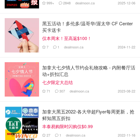
999+
2848
dealmoon.ca
2025-12-06
黑五活动！多伦多/温哥华/渥太华 CF Center
买卡送卡
仅本周末！至高返$100！
7
1
dealmoon.ca
2024-11-22
加拿大七夕情人节约会礼物攻略 - 内附餐厅活
动+折扣汇总
七夕限定大总结
71
307
dealmoon.ca
2023-08-22
加拿大黑五2022-各大华超Flyer每周更新，抢
鲜知黑五折扣
丰泰易购限时闪购仅$0.99
27
1
dealmoon.ca
2022-11-16