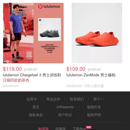
$119.00
$109.00
$198.00
$198.00
lululemon Chargefeel 3 男士训练鞋
lululemon ZenMode 男士穆勒
汪顺同款奶茶色
lululemon
lululemon
128人感兴趣
信用卡
商业合作
联系我们
双十一
黑五
InRewards
饭团外卖
隐私条款
用户协议
版权声明
触屏版
电脑版
下载App