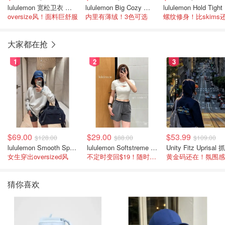
lululemon 宽松卫衣 女士款
lululemon Big Cozy 宽松套头卫衣
lu
oversize风！面料巨舒服
内里有薄绒！3色可选
大家都在抢
1
2
3
$69.00
$29.00
$53.99
$128.00
$88.00
$109.00
lululemon Smooth Spacer 经典卫衣
lululemon Softstreme 女士高腰短裤 10cm
女生穿出oversized风
不定时变回$19！随时点进来看
猜你喜欢