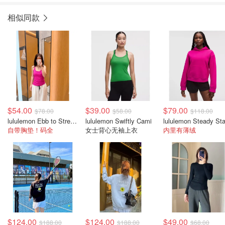
相似同款
$54.00
$39.00
$79.00
$78.00
$58.00
$118.00
lululemon Ebb to Street Tank Top 女士轻支撑背心
lululemon Swiftly Cami
自带胸垫！码全
女士背心无袖上衣
内里有薄绒
$124.00
$124.00
$49.00
$188.00
$188.00
$68.00