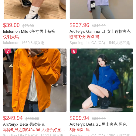
$39.00
$237.96
$78.00
$340.00
lululemon Mile 6英寸男士短裤
Arc'teryx Gamma LT 女士连帽夹克
仅剩大码
断码飞快!剩XL码
lululemon
1669人感兴趣
Sporting Life CA (CA)
1549人感兴趣
7
8
$249.94
$299.94
$500.00
$600.00
Arc'teryx Beta 男款夹克
Arc'teryx Beta SL 男士夹克 黑色
再降5折!之前$424.96 大橙子好显白 蹲补
5折 剩XL码
Sporting Life CA (CA)
1502人感兴趣
Sporting Life CA (CA)
1350人感兴趣