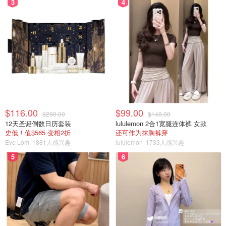
3
4
$116.00
$99.00
$290.00
$148.00
12天圣诞倒数日历套装
lululemon 2合1宽腿连体裤 女款
史低！值$565 变相2折
还可作为抹胸裤穿
Eve Lom
1881人感兴趣
lululemon
1733人感兴趣
5
6