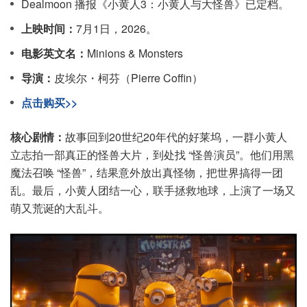
Dealmoon 播报《小黄人3：小黄人与大怪兽》已定档。
上映时间：
7月1日，2026。
电影英文名：
Minions & Monsters
导演：
皮埃尔・柯芬（Pierre Coffin）
点击购买>>
核心剧情：
故事回到20世纪20年代的好莱坞，一群小黄人
立志拍一部真正的怪兽大片，到处找 “怪兽演员”。他们用黑
魔法召唤 “怪兽”，结果意外放出真怪物，把世界搞得一团
乱。最后，小黄人团结一心，联手拯救地球，上演了一场又
萌又荒诞的大乱斗。