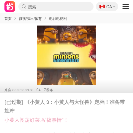
🇨🇦
CA
首页
影视/演出/体育
电影电视剧
来自
dealmoon.ca
04-17发布
[已过期] 《小黄人 3：小黄人与大怪兽》定档！准备带
娃冲
小黄人闯荡好莱坞“搞事情”！