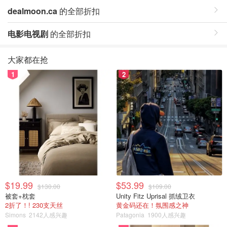
dealmoon.ca
的全部折扣
电影电视剧
的全部折扣
大家都在抢
1
2
$19.99
$53.99
$130.00
$109.00
被套+枕套
Unity Fitz Uprisal 抓绒卫衣
2折了！! 230支天丝
黄金码还在！氛围感之神
Simons
2142人感兴趣
Patagonia
1900人感兴趣