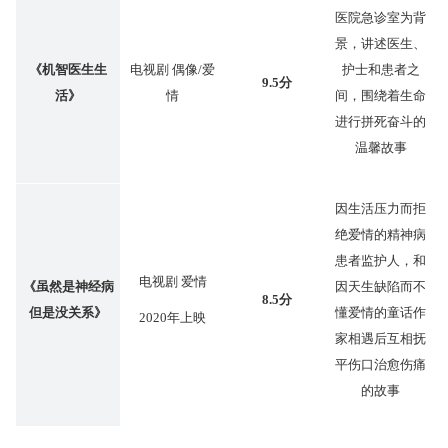
医院急诊室为背
景，讲述医生、
《机智医生生
电视剧 偶像/爱
护士和患者之
9.5分
活》
情
间，围绕着生命
进行拼死奋斗的
温馨故事
因生活压力而拒
绝爱情的精神病
患者监护人，和
电视剧 爱情
《虽然是神经病
因天生缺陷而不
8.5分
但是没关系》
懂爱情的童话作
2020年上映
家相遇后互相抚
平伤口治愈伤痛
的故事