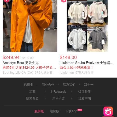
$249.94
$148.00
$500.00
Arc'teryx Beta 男款夹克
lululemon Scuba Evolve女士连帽卫衣 全拉链
再降5折!之前$424.96 大橙子好显白 蹲补
白金上线小码就断货！
Sporting Life CA (CA)
675人感兴趣
lululemon
575人感兴趣
信用卡
商业合作
联系我们
双十一
黑五
InRewards
饭团外卖
隐私条款
用户协议
版权声明
触屏版
电脑版
下载App