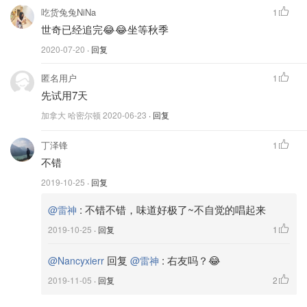
吃货兔兔NiNa
1
世奇已经追完😂😂坐等秋季
2020-07-20
· 回复
匿名用户
1
先试用7天
加拿大 哈密尔顿
2020-06-23
· 回复
丁泽锋
1
不错
2019-10-25
· 回复
:
不错不错，味道好极了~不自觉的唱起来
@雷神
2019-10-25
· 回复
1
回复
:
右友吗？😂
@Nancyxierr
@雷神
2019-11-05
· 回复
2