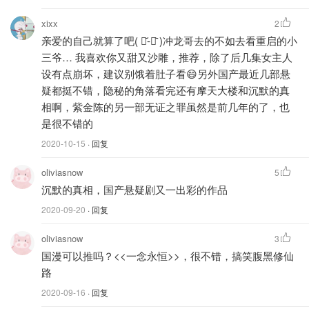
xixx
2
亲爱的自己就算了吧( ･᷄-･᷅ )冲龙哥去的不如去看重启的小
三爷… 我喜欢你又甜又沙雕，推荐，除了后几集女主人
设有点崩坏，建议别饿着肚子看😄另外国产最近几部悬
疑都挺不错，隐秘的角落看完还有摩天大楼和沉默的真
相啊，紫金陈的另一部无证之罪虽然是前几年的了，也
是很不错的
2020-10-15
· 回复
oliviasnow
5
沉默的真相，国产悬疑剧又一出彩的作品
2020-09-20
· 回复
oliviasnow
3
国漫可以推吗？<<一念永恒>>，很不错，搞笑腹黑修仙
路
2020-09-16
· 回复