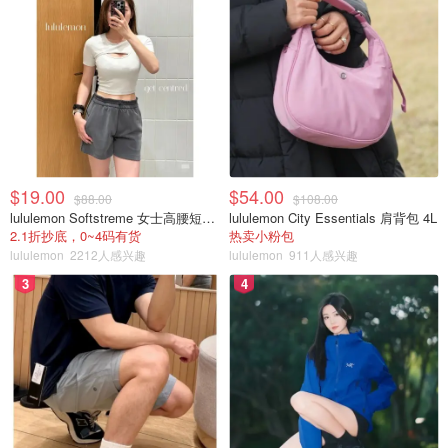
$19.00
$54.00
$88.00
$108.00
lululemon Softstreme 女士高腰短裤 10cm
lululemon City Essentials 肩背包 4L
2.1折抄底，0~4码有货
热卖小粉包
lululemon
2212人感兴趣
lululemon
911人感兴趣
3
4