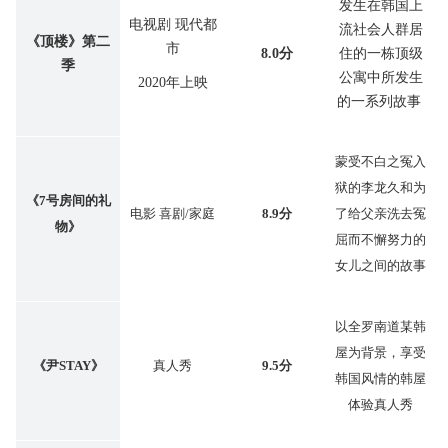
发生在韩国上
电视剧 现代都
流社会人群居
《顶楼》第二
市
8.0分
住的一栋顶级
季
公寓中所发生
2020年上映
的一系列故事
蒙受不白之冤入
狱的李龙久和为
《7号房间的礼
电影 喜剧/家庭
8.9分
了给父亲洗去冤
物》
屈而不懈努力的
女儿之间的故事
以全罗南道某韩
屋为背景，享受
《尹STAY》
真人秀
9.5分
韩国风情的韩屋
体验真人秀