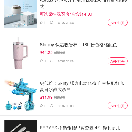
式
可洗保持器/牙套/首饰$14.99
1
amazon.ca
APP打开
Stanley 保温吸管杯 1.18L 粉色格格配色
$44.25
$59.00
0
amazon.ca
APP打开
史低价：Skirfy 强力电动水槍 自带炫酷灯光
夏日水战大杀器
$11.99
$29.99
1
amazon.ca
APP打开
FERYES 不锈钢指甲剪套装 4件 锋利耐用