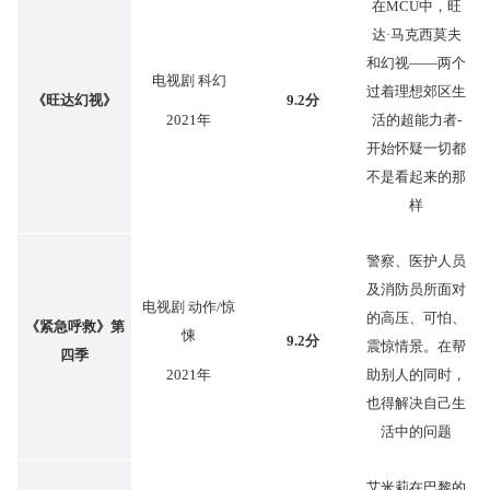
在MCU中，旺
达·马克西莫夫
和幻视——两个
电视剧 科幻
过着理想郊区生
《旺达幻视》
9.2分
2021年
活的超能力者-
开始怀疑一切都
不是看起来的那
样
警察、医护人员
及消防员所面对
电视剧 动作/惊
的高压、可怕、
《紧急呼救》第
悚
9.2分
震惊情景。在帮
四季
2021年
助别人的同时，
也得解决自己生
活中的问题
艾米莉在巴黎的