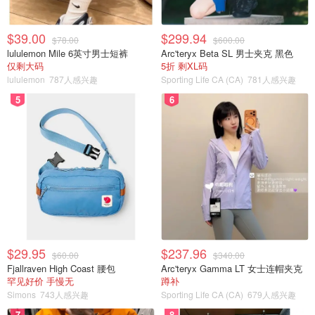
$39.00
$299.94
$78.00
$600.00
lululemon Mile 6英寸男士短裤
Arc'teryx Beta SL 男士夹克 黑色
仅剩大码
5折 剩XL码
lululemon
787人感兴趣
Sporting Life CA (CA)
781人感兴趣
5
6
$29.95
$237.96
$60.00
$340.00
Fjallraven High Coast 腰包
Arc'teryx Gamma LT 女士连帽夹克
罕见好价 手慢无
蹲补
Simons
743人感兴趣
Sporting Life CA (CA)
679人感兴趣
7
8