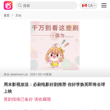
🇨🇦
CA
首页
其他
来自
dealmoon.ca
2021-03-14更新
周末影视放送：必刷电影好剧推荐 你好李焕英即将全球
上映
煲剧指南已备好 请收藏哦