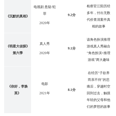
检察官江阳历经
电视剧 悬疑/犯
多年，付出无数
罪
9.2分
《沉默的真相》
代价查清案件真
2020年
相的故事
该角色扮演推理
真人秀
《明星大侦探》
游戏真人秀融合
9.1分
第六季
2020年
“角色扮演+推理
游戏”两大趣味
在经历“子欲养
而亲不待”的悲
电影
《你好，李焕
痛后，穿越时空
8.1分
英》
2021年
回到过去，触摸
年轻的父母和他
们的梦想的故事