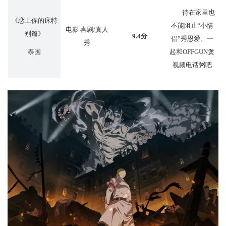
待在家里也
《恋上你的床特
不能阻止“小情
电影 喜剧/真人
别篇》
9.4分
侣”秀恩爱。一
秀
泰国
起和OFFGUN煲
视频电话粥吧