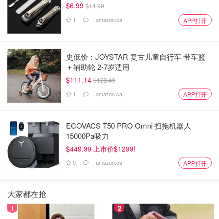
$6.99
$14.99
1
amazon.ca
APP打开
史低价：JOYSTAR 复古儿童自行车 带车篮
＋辅助轮 2-7岁适用
$111.14
$123.49
1
amazon.ca
APP打开
ECOVACS T50 PRO Omni 扫拖机器人
15000Pa吸力
$449.99 上市价$1299!
0
amazon.ca
APP打开
大家都在抢
1
2