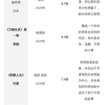
显，所以暂时把
最终季
9.7分
2020年
简介给屏蔽了，
日本
献出你的心脏吧
聚焦一个年轻
《万物生灵》第
的兽医去乡间的
电视剧
一季
9.3分
经历，有许多好
2020年
英国
笑、温馨、可爱
的小事
部黑暗喜剧选
集，本应以不可
避免的生命危险
《胜赔人生》
电影 喜剧
7.3分
为中心，并在典
印度
2020年
型的印度地铁中
设定了四个不同
的故事