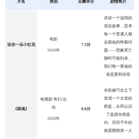
片名
类别
豆瓣评分
剧情简介
讲述一个温情的
现实故事，思考
每一个普通人都
电影
会面临的终极问
送你一朵小红花
7.5分
2020年
题——想象死亡
随时可能到来，
我们唯一要做的
就是爱和珍惜
在机缘巧合之下
发现一个古老的
电视剧 奇幻/运
棋盘，从而认识
动
《棋魂》
8.8分
了盘踞在棋盘
2020年
内、历经千年的
南梁围棋第一人