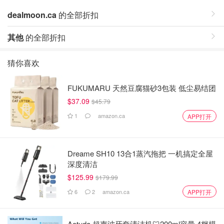
dealmoon.ca
的全部折扣
其他
的全部折扣
猜你喜欢
FUKUMARU 天然豆腐猫砂3包装 低尘易结团
$37.09
$45.79
1
amazon.ca
APP打开
Dreame SH10 13合1蒸汽拖把 一机搞定全屋
深度清洁
$125.99
$179.99
6
2
amazon.ca
APP打开
Aotuda 超声波牙套清洁机🦷200ml容量 4档模