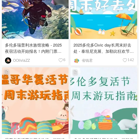
多伦多瑞普利水族馆攻略 - 2025
2025多伦多Civic day长周末好去
夜宿活动开始报名！内附门票折
处 - 泰坦尼克展、加勒比狂欢节、
扣、停车路线
Veld音乐节活动推荐！
OOliviaZZ
省钱君
6
142