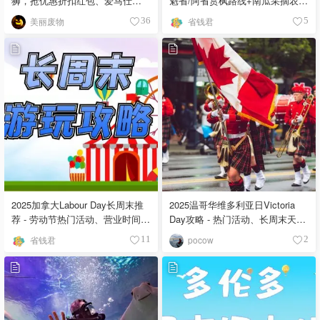
狮，抢优惠折扣红包、爱马仕礼
魁省/阿省赏枫路线+南瓜采摘农场
包，免费活动推荐！
推荐
美丽废物
省钱君
36
5
2025加拿大Labour Day长周末推
2025温哥华维多利亚日Victoria
荐 - 劳动节热门活动、营业时间、
Day攻略 - 热门活动、长周末天
度假路线和注意事项
气、假日营业时间盘点
省钱君
pocow
11
2