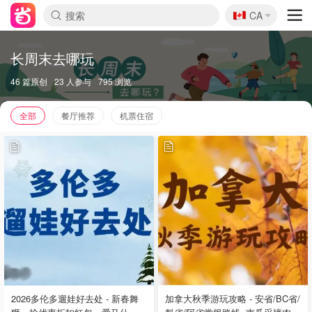
🇨🇦
CA
长周末去哪玩
46 篇原创
23 人参与
795 浏览
全部
餐厅推荐
机票住宿
2026多伦多遛娃好去处 - 新春舞
加拿大秋季游玩攻略 - 安省/BC省/