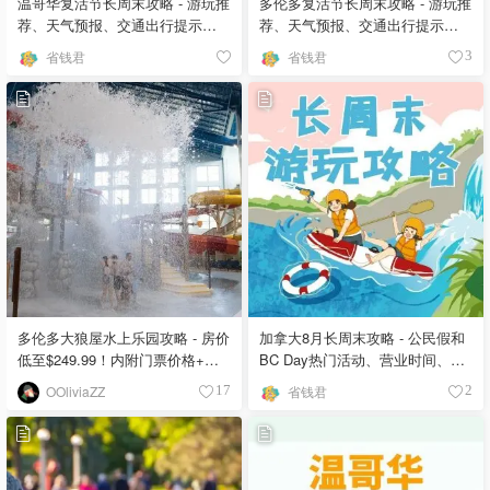
温哥华复活节长周末攻略 - 游玩推
多伦多复活节长周末攻略 - 游玩推
荐、天气预报、交通出行提示、
荐、天气预报、交通出行提示、
商场景点营业时间！
商场景点营业时间！
省钱君
省钱君
3
多伦多大狼屋水上乐园攻略 - 房价
加拿大8月长周末攻略 - 公民假和
低至$249.99！内附门票价格+折
BC Day热门活动、营业时间、天
扣优惠+房型推荐！
气和注意事项盘点
OOliviaZZ
省钱君
17
2