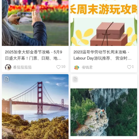
2025加拿大郁金香节攻略 - 5月9
2023温哥华劳动节长周末攻略 -
日盛大开幕！门票、日期、地
Labour Day游玩推荐、 营业时间
点、花期和主题活动盘点！
和天气交通！
番茄茄茄茄
省钱君
10
1