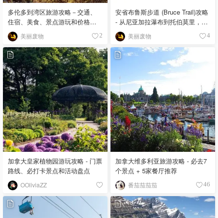
多伦多到湾区旅游攻略－交通、
安省布鲁斯步道 (Bruce Trail)攻略
住宿、美食、景点游玩和价格全
- 从尼亚加拉瀑布到托伯莫里，畅
都有！
游瀑布和山谷间！
美丽废物
美丽废物
2
4
加拿大皇家植物园游玩攻略 - 门票
加拿大维多利亚旅游攻略 - 必去7
路线、必打卡景点和活动盘点
个景点 + 5家餐厅推荐
OOliviaZZ
番茄茄茄茄
46