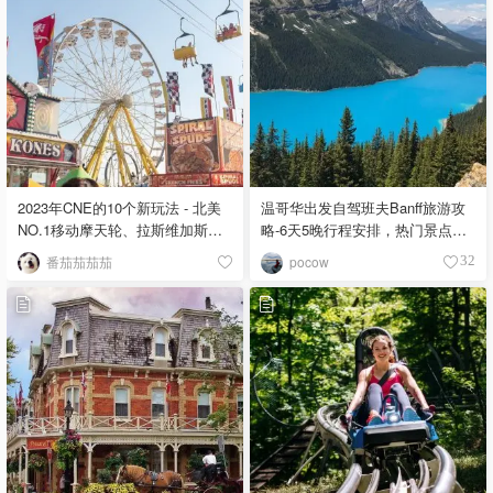
2023年CNE的10个新玩法 - 北美
温哥华出发自驾班夫Banff旅游攻
NO.1移动摩天轮、拉斯维加斯风
略-6天5晚行程安排，热门景点，
喷泉、庞巴迪私人飞机
餐饮住宿，小众线路
番茄茄茄茄
pocow
32