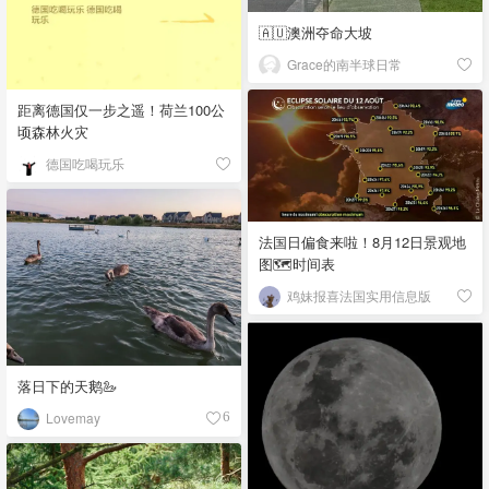
🇦🇺澳洲夺命大坡
Grace的南半球日常
距离德国仅一步之遥！荷兰100公
顷森林火灾
德国吃喝玩乐
法国日偏食来啦！8月12日景观地
图🗺️时间表
鸡妹报喜法国实用信息版
落日下的天鹅🦢
Lovemay
6