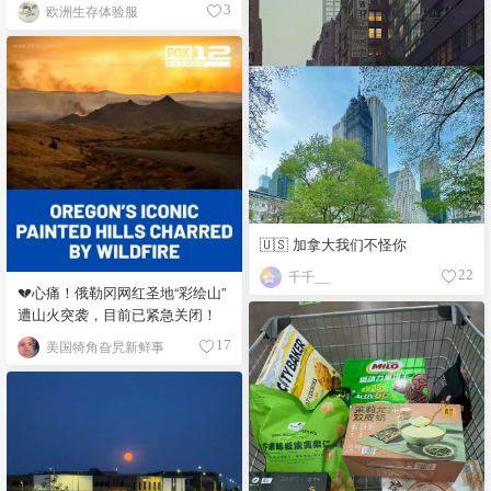
欧洲生存体验服
3
🇺🇸 加拿大我们不怪你
千千__
22
💔心痛！俄勒冈网红圣地“彩绘山”
遭山火突袭，目前已紧急关闭！
美国犄角旮旯新鲜事
17