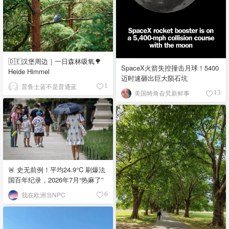
🇩🇪汉堡周边｜一日森林吸氧🌳
SpaceX火箭失控撞击月球！5400
Heide Himmel
迈时速砸出巨大陨石坑
普鲁士蓝不是普通蓝
1
美国犄角旮旯新鲜事
13
🚨 史无前例！平均24.9°C 刷爆法
国百年纪录，2026年7月“热麻了”
我在欧洲当NPC
6