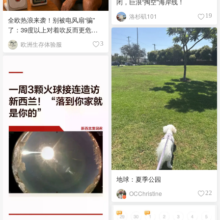
闭，巨浪“掏空”海岸线！
洛杉矶101
19
全欧热浪来袭！别被电风扇“骗”
了：39度以上对着吹反而更危
险？
欧洲生存体验服
3
地球：夏季公园
OCChristine
22