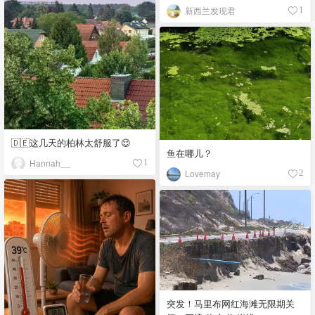
新西兰发现君
1
🇩🇪这几天的柏林太舒服了😌
鱼在哪儿？
Hannah__
1
Lovemay
2
突发！马里布网红海滩无限期关