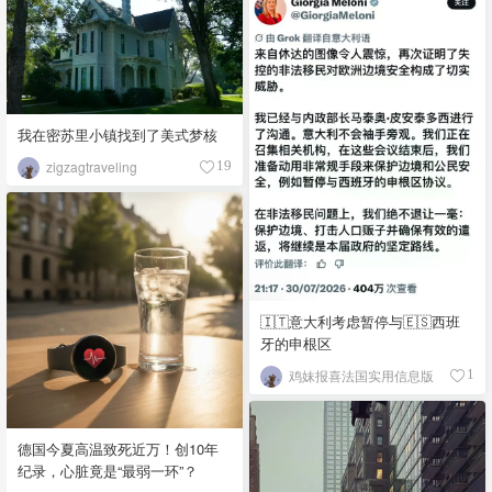
我在密苏里小镇找到了美式梦核
zigzagtraveling
19
🇮🇹意大利考虑暂停与🇪🇸西班
牙的申根区
鸡妹报喜法国实用信息版
1
德国今夏高温致死近万！创10年
纪录，心脏竟是“最弱一环”？