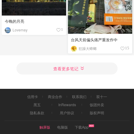
今晚的月亮
Lovemay
1
台风天前偏头痛严重发作中
狂躁大蟑螂
15
查看更多笔记
信用卡
商业合作
联系我们
双十一
黑五
InRewards
饭团外卖
隐私条款
用户协议
版权声明
触屏版
电脑版
下载App