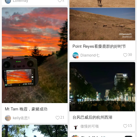
Lovemay
Point Reyes看麋鹿群的好时节
Diamond七
30
Mt Tam 晚霞，豪赌成功
台风巴威后的杭州西湖
kelly依思1
21
傲慢的可颂
15