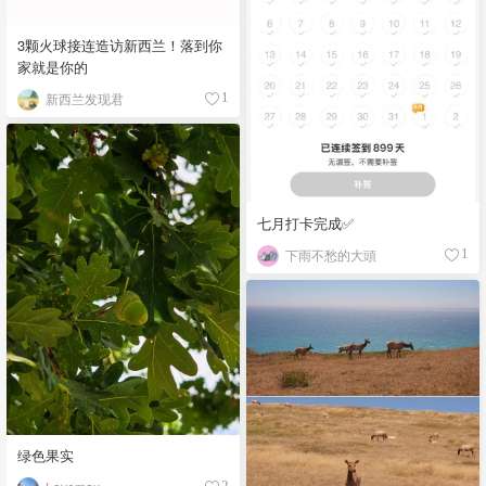
3颗火球接连造访新西兰！落到你
家就是你的
新西兰发现君
1
七月打卡完成✅
下雨不愁的大頭
1
绿色果实
2