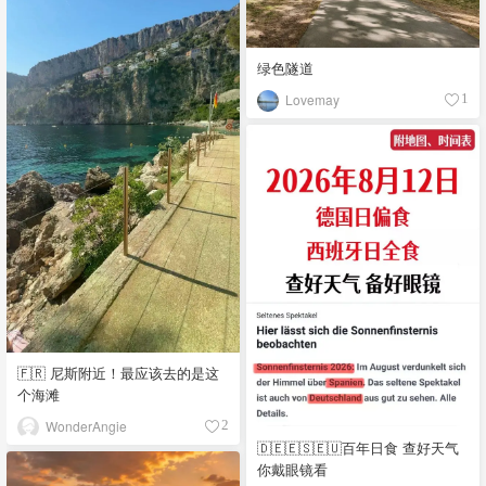
绿色隧道
Lovemay
1
🇫🇷 尼斯附近！最应该去的是这
个海滩
WonderAngie
2
🇩🇪🇪🇸🇪🇺百年日食 查好天气
你戴眼镜看