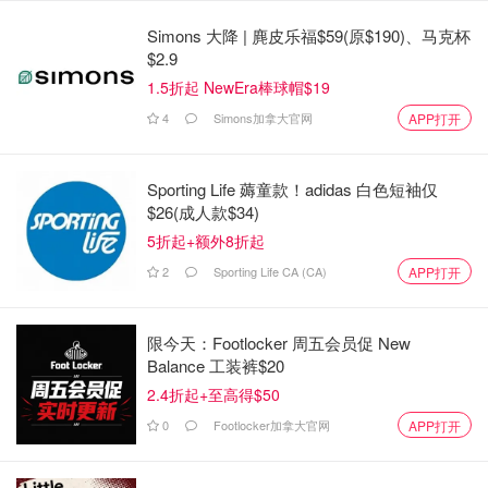
我们即将进入BC省的另一个长周末，如果你希望阳光明
Simons 大降 | 麂皮乐福$59(原$190)、马克杯
媚，天气预报看起来远非理想。
$2.9
加拿大环境与气候变化部也发布了非常相似的预报，称未来
1.5折起 NewEra棒球帽$19
一段时间内将出现阵雨和降雨。
4
Simons加拿大官网
APP打开
2025年加拿大夏季天气攻略 - 《老农
Sporting Life 薅童款！adidas 白色短袖仅
夫年鉴》温度与降雨趋势全解析！
$26(成人款$34)
5折起+额外8折起
Miability
3.3w
2
Sporting Life CA (CA)
APP打开
2024年3月温哥华油价查询 - 价格预计
限今天：Footlocker 周五会员促 New
攀升至远高于$2/L，各地涨幅盘点+预
Balance 工装裤$20
测
2.4折起+至高得$50
省钱君
1.1w
0
Footlocker加拿大官网
APP打开