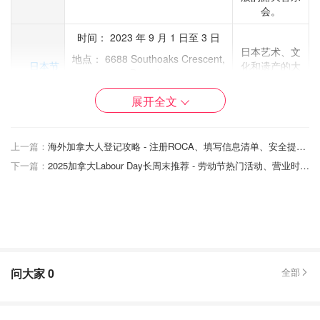
会。
时间： 2023 年 9 月 1 日至 3 日
日本艺术、文
地点： 6688 Southoaks Crescent,
日本节
化和遗产的大
Burnaby
型庆祝活动。
费用： 提前 8 元，现场 10 元。
展开全文
这项适合家庭
时间： 2023 年 9 月 2 日至 3 日
的活动包括由
任天堂
上一篇：
海外加拿大人登记攻略 - 注册ROCA、填写信息清单、安全提醒方式
地点： Richmond Olympic Oval –
Fresh Air
Switch 影
6111 River Road, Richmond
Cinema放映的
下一篇：
2025加拿大Labour Day长周末推荐 - 劳动节热门活动、营业时间、度假路线和注意事项
院体验
《超级马里奥
门票： 免费，
网上注册
兄弟》电影 。
第 12 届年度汉
堡庆典将在全
国各城市拉开
2023汉堡
帷幕，推出从
时间： 2023 年 9 月 1 日至 14 日
问大家
0
全部
周
最丰盛的餐点
到植物性汉堡
的令人兴奋的
新创意。