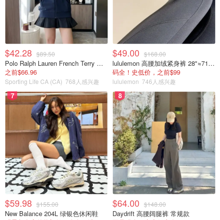
$42.28
$49.00
$89.50
$168.00
Polo Ralph Lauren French Terry 女童连帽卫衣 7-16码
lululemon 高腰加绒紧身裤 28"≈71cm 5个口袋
之前$66.96
码全！史低价，之前$99
Sporting Life CA (CA)
768人感兴趣
lululemon
746人感兴趣
7
8
$59.98
$64.00
$155.00
$148.00
New Balance 204L 绿银色休闲鞋
Daydrift 高腰阔腿裤 常规款