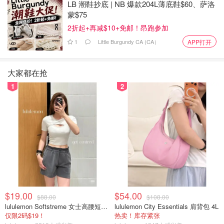
LB 潮鞋抄底 | NB 爆款204L薄底鞋$60、萨洛
蒙$75
2折起+再减$10+免邮！昂跑参加
1
Little Burgundy CA (CA）
APP打开
大家都在抢
周末好去处
长周末去哪玩
温哥华生活
1
2
$19.00
$54.00
$88.00
$108.00
lululemon Softstreme 女士高腰短裤 10cm
lululemon City Essentials 肩背包 4L
仅限2码$19！
热卖！库存紧张