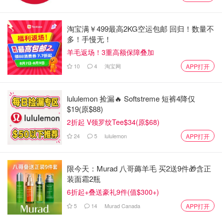
2023温哥华大牌特卖会时间表 - 雅诗
兰黛妆品50%折扣，双立人11月开
仓！
淘宝满￥499最高2KG空运包邮 回归！数量不
多！手慢无！
美丽废物
4781
羊毛返场！3重高额保障叠加
商场景点营业时间
10
4
淘宝网
APP打开
2023年Labour Day马上到了，温哥华大多数场所都不会在
lululemon 捡漏🔥 Softstreme 短裤4降仅
这一天营业，但也有一些例外。如果你会Labour Day这天
$19(原$88)
出行，请收好这份开放和关闭信息和公交时刻表调整清单。
2折起 V领罗纹Tee$34(原$68)
24
5
lululemon
APP打开
2026温哥华Good Friday/Easter
Monday攻略 - 家庭日假日超市、商场
和景点营业时间表！
限今天：Murad 八哥薅羊毛 买2送9件🎁含正
装面霜2瓶
省钱君
2.0w
1
6折起+叠送豪礼9件(值$300+)
天气预报
5
14
Murad Canada
APP打开