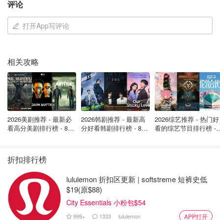
评论
旅程将带您穿
打开App写评论
时间： 周末和节假日
过隧道、桥梁
和高架桥。当
本那比
地点： 120 N Willingdon Avenue,
您到达那里
中央铁路
Burnaby
时，可以顺便
相关攻略
费用： 单程 4.5 元
参观不断发展
的花园铁路。
每年展会的一
大亮点是 在
PNE 露天剧场
2026美剧推荐 - 最新必
2026韩剧推荐 - 最新高
2026综艺推荐 - 热门好
举办的大型音
时间：即日起至 2023 年 9 月 4 日
看高分美剧排行榜 - 8月
分好看韩剧排行榜 - 8月
看的综艺节目排行榜 - 
乐会。音乐爱
（8 月 28 日关闭）
最新: 《​​足球教练 》第
最新：丁海寅《我的荒
月最新:《​​伦敦合伙人
PNE展
好者一定不想
四季回归！
糖恋爱 》上线❣️
回归啦
览会
地点： 2901 E Hastings Street，
错过音乐传奇
折扣排行榜
Vancouver
人物和新星来
到雪佛兰舞台
lululemon 折扣区更新 | softstreme 短裤史低
的激动人心的
$19(原$88)
表演。
City Essentials 小粉包$54
999+
1333
lululemon
APP打开