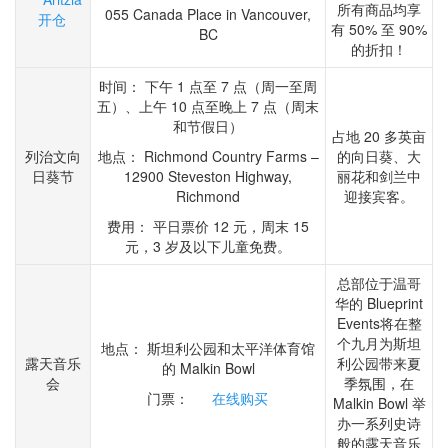
所有商品均享
055 Canada Place in Vancouver,
开仓
有 50% 至 90%
BC
的折扣！
时间： 下午 1 点至 7 点（周一至周
五）、上午 10 点至晚上 7 点（周末
和节假日）
占地 20 多英亩
列治文向
地点： Richmond Country Farms –
的向日葵、大
日葵节
12900 Steveston Highway,
丽花和剑兰中
Richmond
迎接宾客。
费用： 平日票价 12 元，周末 15
元，3 岁及以下儿童免费。
总部位于温哥
华的 Blueprint
Events将在整
个九月为斯坦
地点： 斯坦利公园和太平洋体育馆
露天音乐
利公园带来夏
的 Malkin Bowl
会
季氛围，在
门票：
在线购买
Malkin Bowl 举
办一系列史诗
般的露天音乐