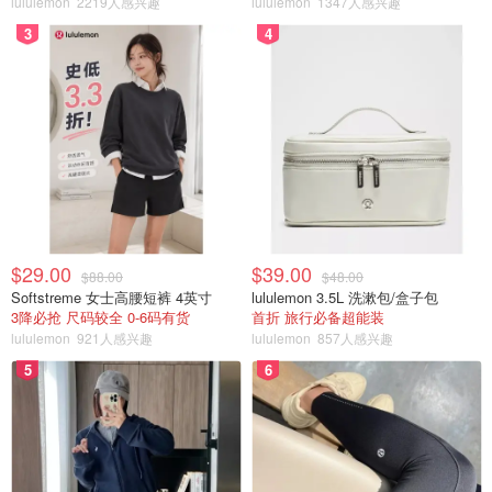
lululemon
2219人感兴趣
lululemon
1347人感兴趣
3
4
$29.00
$39.00
$88.00
$48.00
Softstreme 女士高腰短裤 4英寸
lululemon 3.5L 洗漱包/盒子包
3降必抢 尺码较全 0-6码有货
首折 旅行必备超能装
lululemon
921人感兴趣
lululemon
857人感兴趣
5
6