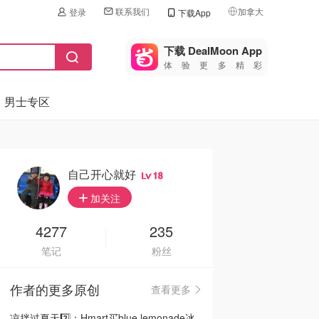
联系我们
加拿大
登录
下载App
🇺🇸
美国
下载 DealMoon App
体验更多精彩
🇨🇳
中国
男士专区
🇨🇦
加拿大
🇬🇧
英国
🇩🇪
德国
自己开心就好
18
🇫🇷
加关注
法国
🇮🇹
4277
235
意大利
笔记
粉丝
🇦🇺
澳洲
作者的更多原创
查看更多
🇳🇿
新西兰
凉拌过夏天2️⃣：Hmart买blue lemonade冰