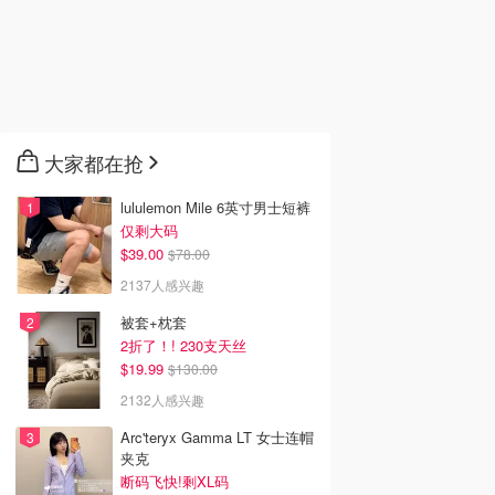
大家都在抢
lululemon Mile 6英寸男士短裤
仅剩大码
$39.00
$78.00
2137人感兴趣
被套+枕套
2折了！! 230支天丝
$19.99
$130.00
2132人感兴趣
Arc'teryx Gamma LT 女士连帽
夹克
断码飞快!剩XL码