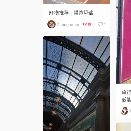
好物推荐；爆炸💥盐
4
Zhengmmm
13
旅行
必
Bri