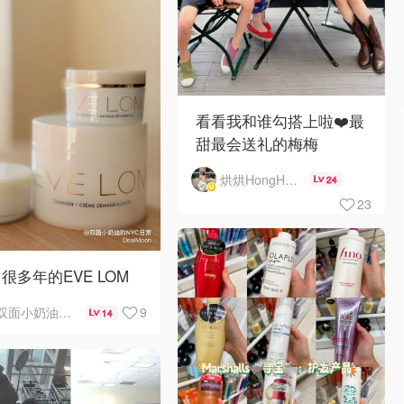
看看我和谁勾搭上啦❤️最
甜最会送礼的梅梅
烘烘HongHong
24
23
很多年的EVE LOM
9
双面小奶油的NYC日常
14