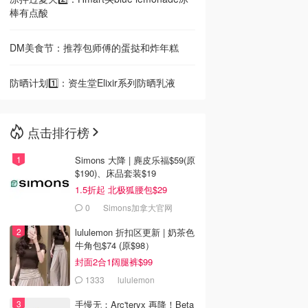
棒有点酸
DM美食节：推荐包师傅的蛋挞和炸年糕
防晒计划1️⃣：资生堂Elixir系列防晒乳液
点击排行榜
Simons 大降 | 麂皮乐福$59(原
$190)、床品套装$19
1.5折起 北极狐腰包$29
0
Simons加拿大官网
lululemon 折扣区更新 | 奶茶色
牛角包$74 (原$98）
封面2合1阔腿裤$99
1333
lululemon
手慢无：Arc'teryx 再降！Beta