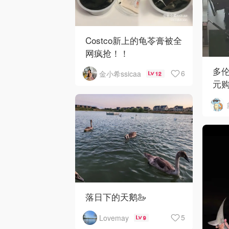
Costco新上的龟苓膏被全
网疯抢！！
多伦
6
金小希ssicaa
12
元购
16
落日下的天鹅🦢
5
Lovemay
9