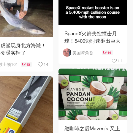
SpaceX火箭失控撞击月
球！5400迈时速砸出巨大
带虎鲨现身北方海滩！
陨石坑
洋变暖实锤了
美国犄角旮旯新鲜事
14
11
14
波士顿101
13
继咖啡之后Maven’s 又上