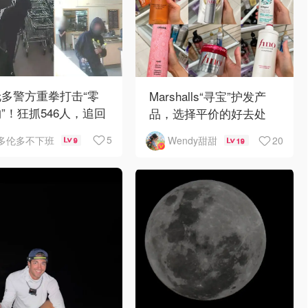
多警方重拳打击“零
Marshalls“寻宝”护发产
”！狂抓546人，追回
品，选择平价的好去处
0万赃物
5
20
多伦多不下班
Wendy甜甜
9
19