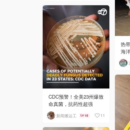
热
海
CDC预警！全美23州爆致
命真菌，抗药性超强
11
新闻搬运工
15