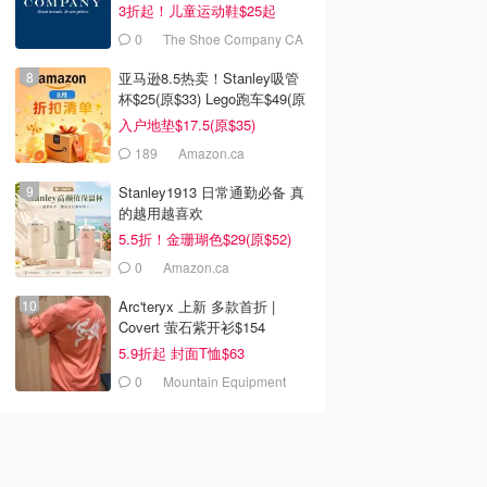
3折起！儿童运动鞋$25起
0
The Shoe Company CA
(CA)
亚马逊8.5热卖！Stanley吸管
杯$25(原$33) Lego跑车$49(原
$80)
入户地垫$17.5(原$35)
189
Amazon.ca
Stanley1913 日常通勤必备 真
的越用越喜欢
5.5折！金珊瑚色$29(原$52)
0
Amazon.ca
Arc'teryx 上新 多款首折 |
Covert 萤石紫开衫$154
5.9折起 封面T恤$63
0
Mountain Equipment
Company