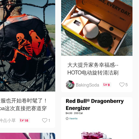
大大提升家务幸福感--
HOTO电动旋转清洁刷
5
BakingSoda
8
行服也开始卷时髦了！
ppa这次直接把赛道穿
上街🚴🔥
1
种点小草
16