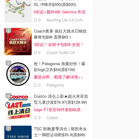
SL 冲锋衣$300(原$500)
5折起+额外9折 Gamma 夹克
$238
0
Sporting Life CA (CA)
Coach奥莱 疯狂大跳水💥格纹
麻将包$96 直降$63！
3折起！金链卡包$36 史低！
0
Coach Outlet CA
抢！Patagonia 海量好价！爆
款logo卫衣$54(原$109)
夏促在即，戳我了解详情>>
0
Patagonia
Costco 清仓上新🔥超火米菲造
型儿童沙发$79.97(原$129.99)
Lego F1造型36件套$99(原
$159)
3
Costco
TSC 鞋靴夏季清仓 | 斯凯奇女
士一脚蹬运动鞋$35.9(原$99)