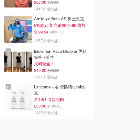
$63.00
$90.00
1412人感兴趣
Arc'teryx Beta AR 男士夹克
5折降到底!之前$679.96 蹲补
$399.94
$800.00
1357人感兴趣
lululemon Pace Breaker 男款
短裤 7英寸
尺码较全！
$49.00
$68.00
1241人感兴趣
Lancome 小白管防晒30mlx2
支
买1送1 直接包邮
$50.00
$100.00
1145人感兴趣