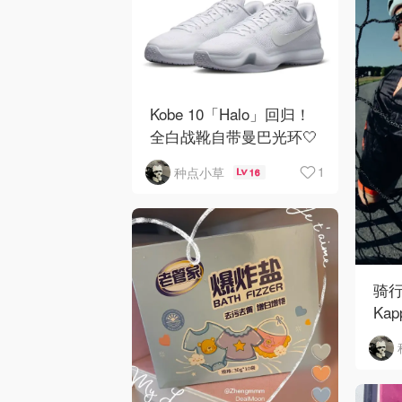
Kobe 10「Halo」回归！
全白战靴自带曼巴光环🤍
🏀
1
种点小草
16
骑
Ka
搭带