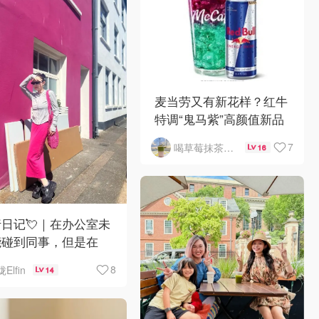
麦当劳又有新花样？红牛
特调“鬼马紫”高颜值新品
来了，好喝吗？
7
喝草莓抹茶瘦5斤
16
日记💘｜在办公室未
能碰到同事，但是在
ghton可以
8
珑Elfin
14