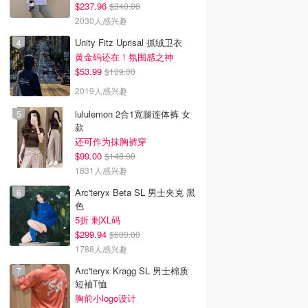
$237.96
$340.00
2030人感兴趣
Unity Fitz Uprisal 抓绒卫衣
黄金码还在！氛围感之神
$53.99
$109.00
2019人感兴趣
lululemon 2合1宽腿连体裤 女
款
还可作为抹胸裤穿
$99.00
$148.00
1831人感兴趣
Arc'teryx Beta SL 男士夹克 黑
色
5折 剩XL码
$299.94
$600.00
1788人感兴趣
Arc'teryx Kragg SL 男士棉质
短袖T恤
胸前小logo设计