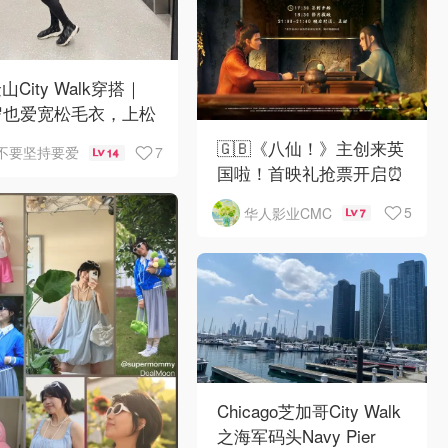
山City Walk穿搭｜
岁也爱宽松毛衣，上松
紧真的很救比例
🇬🇧《八仙！》主创来英
7
不要坚持要爱
14
国啦！首映礼抢票开启⏰
5
华人影业CMC
7
Chicago芝加哥City Walk
之海军码头Navy Pier