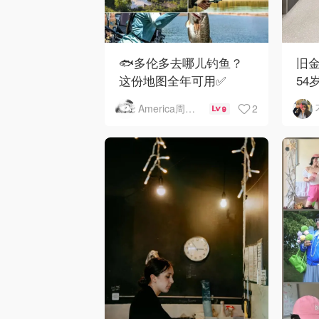
🐟多伦多去哪儿钓鱼？
旧金
这份地图全年可用✅
54
下
2
America周末快讯
9