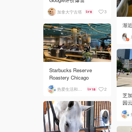
3
加拿大宁古塔
6
渐
Starbucks Reserve
Roastery Chicago
2
热爱生活和自由的轻舞飞扬
18
芝加
园云
河街