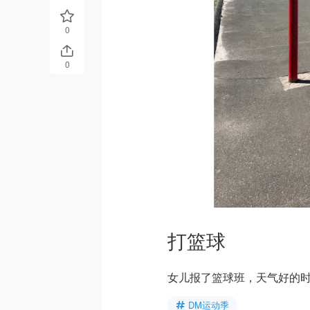
0
0
打篮球
女儿报了篮球班，天气好的
DM运动季