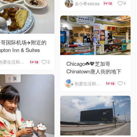
9
金小希ssicaa
12
哥国际机场✈️附近的
pton Inn & Suites
emont Chicago
2
热爱生活和自由的轻舞飞扬
18
Chicago☘️💖芝加哥
Hare自助早餐
Chinatown唐人街的地下
mini小美食城
1
热爱生活和自由的轻舞飞扬
18