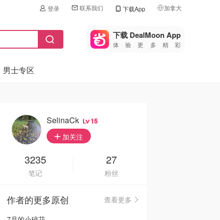
联系我们
加拿大
登录
下载App
🇺🇸
美国
下载 DealMoon App
体验更多精彩
🇨🇳
中国
男士专区
🇨🇦
加拿大
🇬🇧
英国
🇩🇪
德国
SelinaCk
15
🇫🇷
加关注
法国
🇮🇹
3235
27
意大利
笔记
粉丝
🇦🇺
澳洲
作者的更多原创
查看更多
🇳🇿
新西兰
7月的小碎花