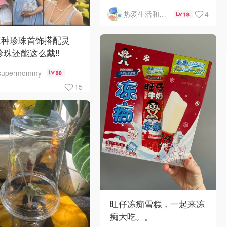
4
热爱生活和自由的轻舞飞扬
18
三种珍珠首饰搭配灵
珍珠还能这么戴‼️
supermommy
30
15
旺仔冻痴雪糕，一起来冻
痴大吃。。