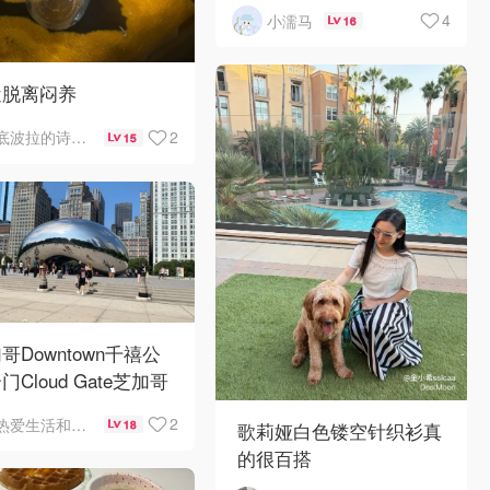
4
小濡马
16
近脱离闷养
2
底波拉的诗与歌
15
哥Downtown千禧公
门Cloud Gate芝加哥
景❤️鳞次栉比的高楼
2
热爱生活和自由的轻舞飞扬
18
歌莉娅白色镂空针织衫真
的很百搭