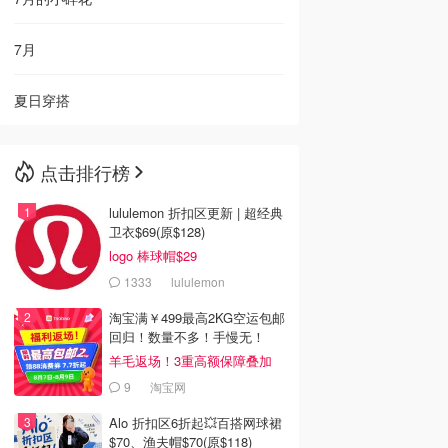
7月
夏日穿搭
点击排行榜
lululemon 折扣区更新 | 超经典
卫衣$69(原$128)
logo 棒球帽$29
1333
lululemon
淘宝满￥499最高2KG空运包邮
回归！数量不多！手慢无！
羊毛返场！3重高额保障叠加
9
淘宝网
Alo 折扣区6折起💥百搭网球裙
$70、渔夫帽$70(原$118)