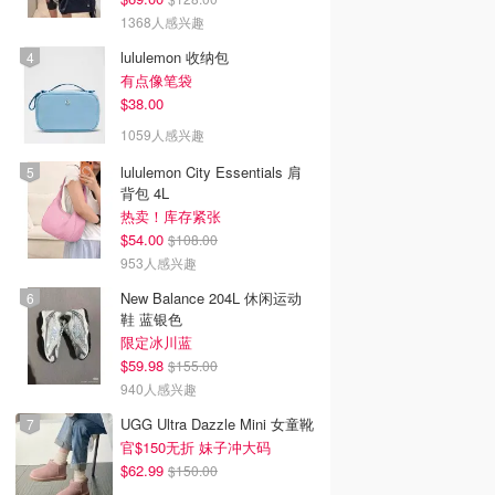
1368人感兴趣
lululemon 收纳包
有点像笔袋
$38.00
1059人感兴趣
lululemon City Essentials 肩
背包 4L
热卖！库存紧张
$54.00
$108.00
953人感兴趣
New Balance 204L 休闲运动
鞋 蓝银色
限定冰川蓝
$59.98
$155.00
940人感兴趣
UGG Ultra Dazzle Mini 女童靴
官$150无折 妹子冲大码
$62.99
$150.00