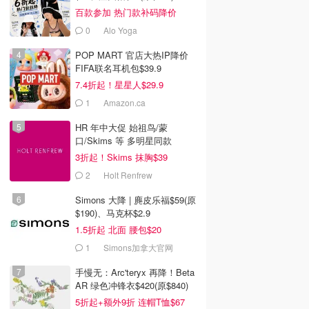
百款参加 热门款补码降价
0
Alo Yoga
POP MART 官店大热IP降价
FIFA联名耳机包$39.9
7.4折起！星星人$29.9
1
Amazon.ca
HR 年中大促 始祖鸟/蒙
口/Skims 等 多明星同款
3折起！Skims 抹胸$39
2
Holt Renfrew
Simons 大降 | 麂皮乐福$59(原
$190)、马克杯$2.9
1.5折起 北面 腰包$20
1
Simons加拿大官网
手慢无：Arc'teryx 再降！Beta
0
$90.00
$72.00
AR 绿色冲锋衣$420(原$840)
$90.00
teryx 超轻合成中筒
adidas Firebird 宽松长
Gymshark Energise 无
5折起+额外9折 连帽T恤$67