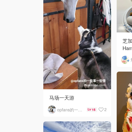
芝加
Ham
Ros
O'
马场一天游
2
opfans的一些事一些情
15