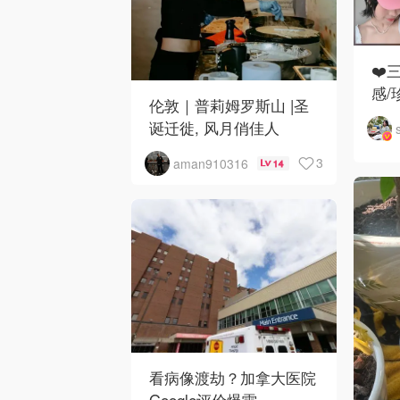
❤️
感/
伦敦｜普莉姆罗斯山 |圣
诞迁徙, 风月俏佳人
3
aman910316
14
看病像渡劫？加拿大医院
Google评价爆雷