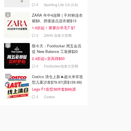
装
裤
缝紧身裤
0
Sporting Life CA (CA)
ryx 始祖鸟
Footlocker加拿大官网
Gymshark
去购买
去购买
去购买
ZARA 年中4连降 | 不对称连衣
裙$9、拼接波点连衣裙$13
1.6折起！莱赛尔羊毛T $7
0
ZARA 加拿大官网
限今天：Footlocker 周五会员
促 New Balance 工装裤$20
2.4折起+至高得$50
0
Footlocker加拿大官网
Costco 清仓上新🔥超火米菲造
型儿童沙发$79.97(原$129.99)
Lego F1造型36件套$99(原
$159)
3
Costco