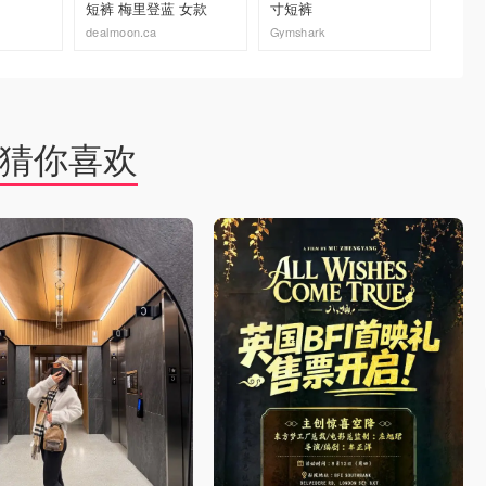
短裤 梅里登蓝 女款
寸短裤
袜 男
dealmoon.ca
Gymshark
Arc'te
去购买
去购买
猜你喜欢