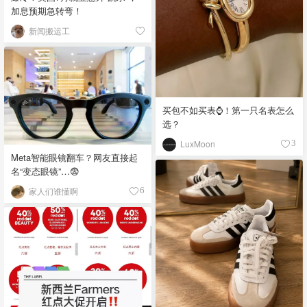
加息预期急转弯！
新闻搬运工
买包不如买表⌚️！第一只名表怎么
选？
LuxMoon
3
Meta智能眼镜翻车？网友直接起
名“变态眼镜”…😨
家人们谁懂啊
6