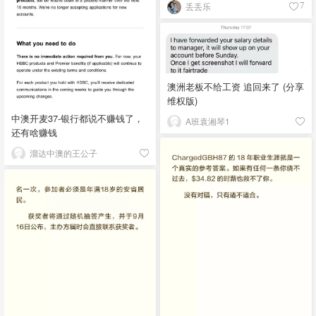
丢丢乐
7
澳洲老板不给工资 追回来了 (分享
维权版)
中澳开麦37-银行都说不赚钱了，
A班袁湘琴1
还有啥赚钱
溜达中澳的王公子