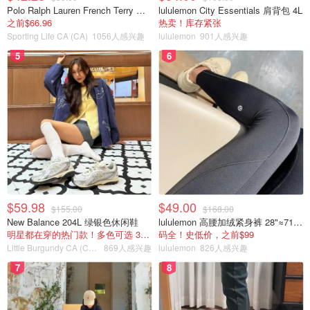
Polo Ralph Lauren French Terry 女童连帽卫衣 7-16码
lululemon City Essentials 肩背包 4L
之前$66.96
热卖！库存紧张
Sporting Life CA (CA)
1056人感兴趣
lululemon
901人感兴趣
5
6
$59.98
$49.00
$155.00
$168.00
New Balance 204L 绿银色休闲鞋
lululemon 高腰加绒紧身裤 28"≈71cm 5个口袋
明星都在穿的热门款！多色可选 3.8折
码全！史低价，之前$99
Little Burgundy CA (CA）
869人感兴趣
lululemon
826人感兴趣
7
8