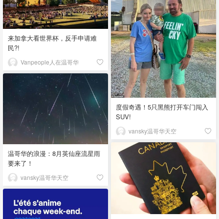
来加拿大看世界杯，反手申请难
民?!
Vanpeople人在温哥华
度假奇遇！5只黑熊打开车门闯入
SUV!
vansky温哥华天空
温哥华的浪漫：8月英仙座流星雨
要来了！
vansky温哥华天空