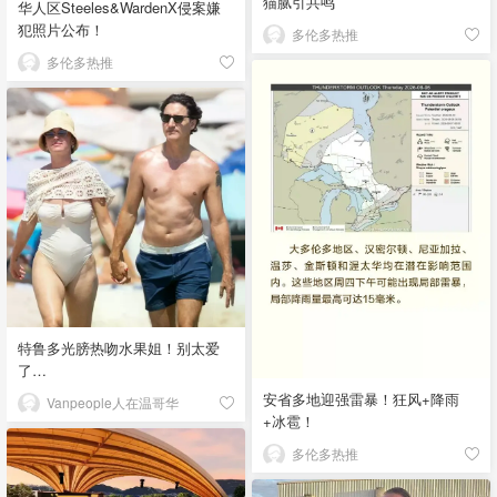
猫腻引共鸣
华人区Steeles&WardenX侵案嫌
犯照片公布！
多伦多热推
多伦多热推
特鲁多光膀热吻水果姐！别太爱
了…
安省多地迎强雷暴！狂风+降雨
Vanpeople人在温哥华
+冰雹！
多伦多热推