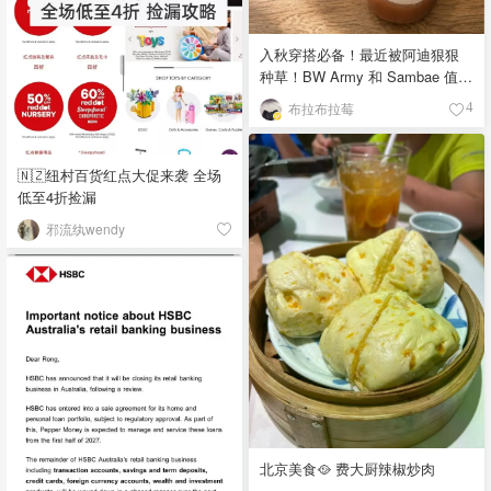
入秋穿搭必备！最近被阿迪狠狠
种草！BW Army 和 Sambae 值得
拥有！
布拉布拉莓
4
🇳🇿纽村百货红点大促来袭 全场
低至4折捡漏
邪流纨wendy
北京美食🥘 费大厨辣椒炒肉