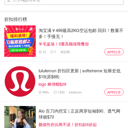
折扣排行榜
淘宝满￥499最高2KG空运包邮 回归！数量不
多！手慢无！
羊毛返场！3重高额保障叠加
12
7
淘宝网
APP打开
lululemon 折扣区更新 | softstreme 短裤史低
$19(原$88)
logo 棒球帽$29
999+
1333
lululemon
APP打开
Alo 百刀内挖宝 | 正反两穿短袖$90、透气网
球裙$70
颜值性价比两不误！折扣款6折起