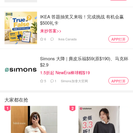
IKEA 答题抽奖又来啦！完成挑战 有机会赢
$500礼卡
来抄答案>>
6
Ikea Canada
APP打开
Simons 大降 | 麂皮乐福$59(原$190)、马克杯
$2.9
1.5折起 NewEra棒球帽$19
5
1
Simons加拿大官网
APP打开
大家都在抢
1
2