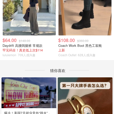
$64.00
$108.00
$148.00
$360.00
Daydrift 高腰阔腿裤 常规款
Coach Work Boot 黑色工装靴
罕见码全！真史低上次$114
上新
lululemon
709人感兴趣
Coach Outlet
628人感兴趣
猜你喜欢
爆冷！美国7月就业意外“跳水”，