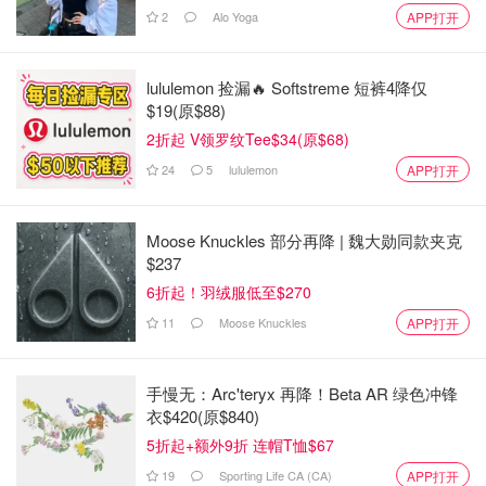
2
Alo Yoga
APP打开
lululemon 捡漏🔥 Softstreme 短裤4降仅
$19(原$88)
2折起 V领罗纹Tee$34(原$68)
24
5
lululemon
APP打开
Moose Knuckles 部分再降 | 魏大勋同款夹克
$237
6折起！羽绒服低至$270
11
Moose Knuckles
APP打开
手慢无：Arc'teryx 再降！Beta AR 绿色冲锋
衣$420(原$840)
5折起+额外9折 连帽T恤$67
19
Sporting Life CA (CA)
APP打开