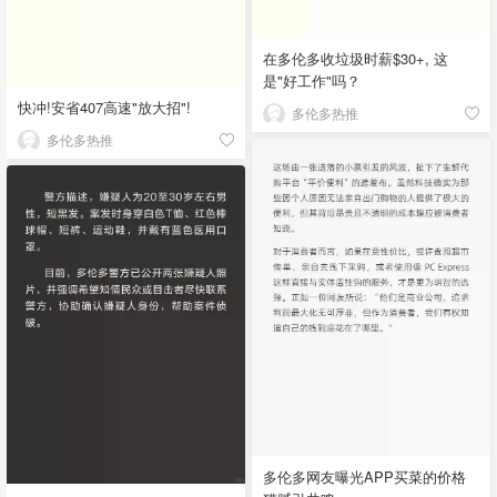
在多伦多收垃圾时薪$30+, 这
是"好工作"吗？
快冲!安省407高速"放大招"!
多伦多热推
多伦多热推
多伦多网友曝光APP买菜的价格