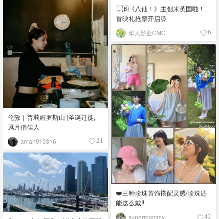
🇬🇧《八仙！》主创来英国啦！
首映礼抢票开启⏰
华人影业CMC
6
伦敦｜普莉姆罗斯山 |圣诞迁徙,
风月俏佳人
aman910316
21
❤️三种珍珠首饰搭配灵感/珍珠还
能这么戴‼️
supermommy
42