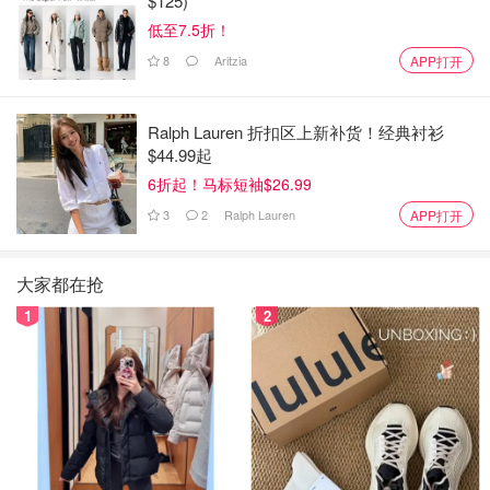
$125)
低至7.5折！
8
Aritzia
APP打开
Ralph Lauren 折扣区上新补货！经典衬衫
$44.99起
6折起！马标短袖$26.99
3
2
Ralph Lauren
APP打开
大家都在抢
1
2