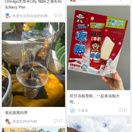
Chicago芝加哥City Walk之海军码
头Navy Pier
热爱生活和自由的轻舞飞扬
25
旺仔冻痴雪糕，一起来冻痴大
吃。。
小濡马
21
渐近脱离闷养
底波拉的诗与歌
27