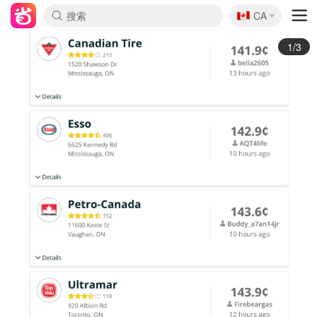
🇨🇦
CA
2/3