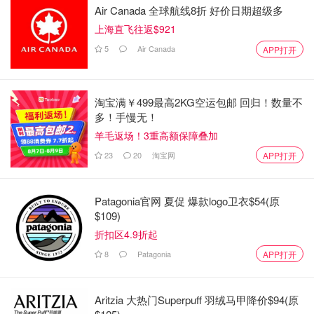
Air Canada 全球航线8折 好价日期超级多
上海直飞往返$921
5
Air Canada
APP打开
淘宝满￥499最高2KG空运包邮 回归！数量不
多！手慢无！
羊毛返场！3重高额保障叠加
23
20
淘宝网
APP打开
Patagonia官网 夏促 爆款logo卫衣$54(原
$109)
折扣区4.9折起
8
Patagonia
APP打开
Aritzia 大热门Superpuff 羽绒马甲降价$94(原