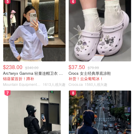
5
6
$238.00
$37.50
$340.00
$79.99
Arc'teryx Gamma 轻量连帽卫衣 女款
Crocs 女士经典厚底凉鞋
锦葵紫首折！蹲补
补货！云朵葡萄冰！
Mountain Equipment Company
1613人感兴趣
Crocs.ca
1560人感兴趣
7
8