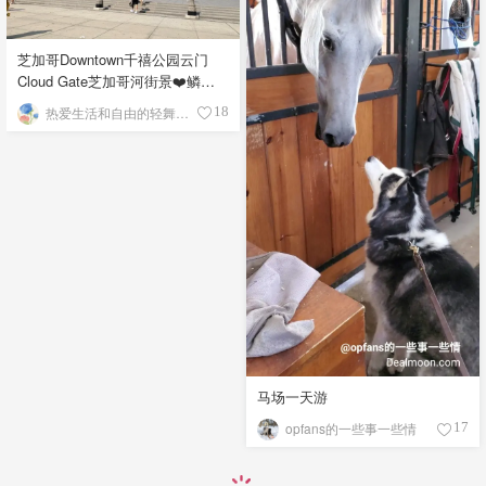
芝加哥Downtown千禧公园云门
Cloud Gate芝加哥河街景❤️鳞次
栉比的高楼
热爱生活和自由的轻舞飞扬
18
马场一天游
opfans的一些事一些情
17