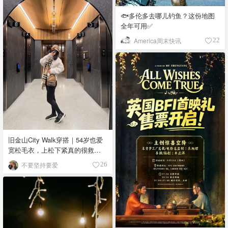
🐟多伦多去哪儿钓鱼？这份地图
全年可用✅
America周末快讯
22
旧金山City Walk穿搭｜54岁也爱
宽松毛衣，上松下紧真的很救比
例
不要坚持要爱
26