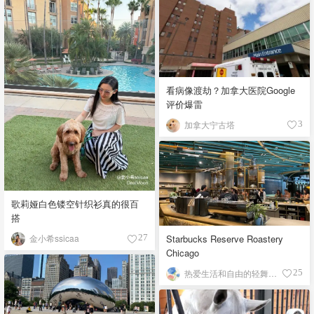
看病像渡劫？加拿大医院Google
评价爆雷
加拿大宁古塔
3
歌莉娅白色镂空针织衫真的很百
搭
Starbucks Reserve Roastery
金小希ssicaa
27
Chicago
热爱生活和自由的轻舞飞扬
25