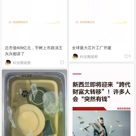
总市值609亿元，宇树上市路演王
全球最大芯片工厂开建
兴兴都讲了
科技圈观察
1
科技圈观察