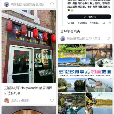
鸡妹报喜法国实用信息版
当AI学会骂街：
鸡妹报喜法国实用信息版
🇺🇸洛杉矶Hollywood京都居酒屋
🏮适合约会
北美deal蜀黎