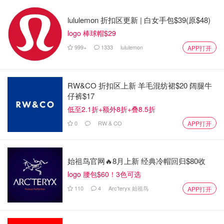
lululemon 折扣区更新 | 白女手包$39(原$48)
logo 棒球帽$29
999+
1333
lululemon
APP打开
RW&CO 折扣区上新 羊毛混纺裙$20 阔腿牛
仔裤$17
低至2.1折+额外8折+叠8.5折
0
RW & CO
APP打开
始祖鸟官网🔥8月上新 经典冷帽回归$80收
logo 腰包$60！3色可选
110
4
Arc'teryx 始祖鸟
APP打开