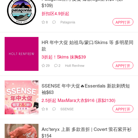
$109)
折扣区4.9折起
8
Patagonia
APP打开
HR 年中大促 始祖鸟/蒙口/Skims 等 多明星同
款
3折起！Skims 抹胸$39
29
2
Holt Renfrew
APP打开
SSENSE 年中大促🔥Essentials 新款刺绣短
袖$63
2.5折起 MaxMara大衣$916 (原$2130)
8
SSENSE
APP打开
Arc'teryx 上新 多款首折 | Covert 萤石紫开衫
$154