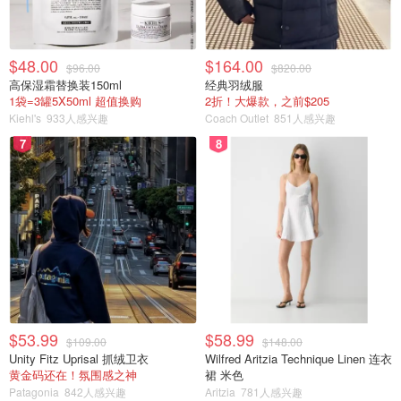
$48.00
$164.00
$96.00
$820.00
高保湿霜替换装150ml
经典羽绒服
1袋=3罐5X50ml 超值换购
2折！大爆款，之前$205
Kiehl's
933人感兴趣
Coach Outlet
851人感兴趣
7
8
$53.99
$58.99
$109.00
$148.00
Unity Fitz Uprisal 抓绒卫衣
Wilfred Aritzia Technique Linen 连衣
黄金码还在！氛围感之神
裙 米色
Patagonia
842人感兴趣
Aritzia
781人感兴趣