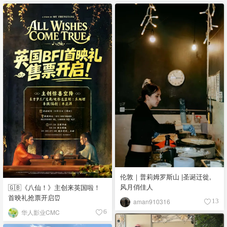
伦敦｜普莉姆罗斯山 |圣诞迁徙,
风月俏佳人
🇬🇧《八仙！》主创来英国啦！
首映礼抢票开启⏰
aman910316
13
华人影业CMC
6