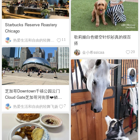
Starbucks Reserve Roastery
Chicago
歌莉娅白色镂空针织衫真的很百
热爱生活和自由的轻舞飞扬
11
搭
金小希ssicaa
20
芝加哥Downtown千禧公园云门
Cloud Gate芝加哥河街景❤️鳞次
栉比的高楼
热爱生活和自由的轻舞飞扬
7