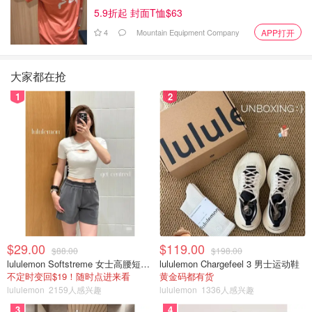
5.9折起 封面T恤$63
4
Mountain Equipment Company
APP打开
大家都在抢
1
2
$29.00
$119.00
$88.00
$198.00
lululemon Softstreme 女士高腰短裤 10cm
lululemon Chargefeel 3 男士运动鞋
不定时变回$19！随时点进来看
黄金码都有货
lululemon
2159人感兴趣
lululemon
1336人感兴趣
3
4