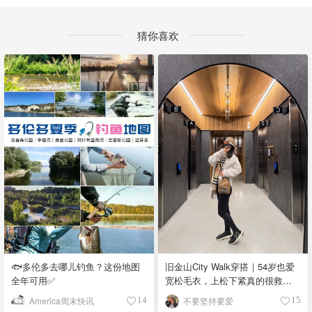
猜你喜欢
🐟多伦多去哪儿钓鱼？这份地图
旧金山City Walk穿搭｜54岁也爱
全年可用✅
宽松毛衣，上松下紧真的很救比
例
America周末快讯
不要坚持要爱
14
15