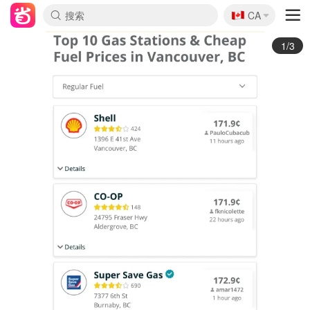
🇨🇦
CA
2/3