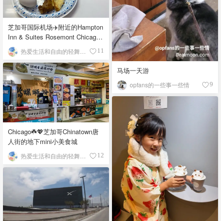
芝加哥国际机场✈️附近的Hampton
Inn & Suites Rosemont Chicago
O'Hare自助早餐
热爱生活和自由的轻舞飞扬
11
马场一天游
opfans的一些事一些情
9
Chicago☘️💖芝加哥Chinatown唐
人街的地下mini小美食城
热爱生活和自由的轻舞飞扬
12