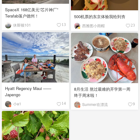
SpaceX 168亿美元“芯片神厂”
Terafab落户德州！
500机票的东京体验我给到夯
休斯顿101
13
西雅图小雨帽
23
Hyatt Regency Maui ——
8月生活 熬过最难的开学第一周
Japengo
终于周末啦！
小a1
14
Summer在漂流
9