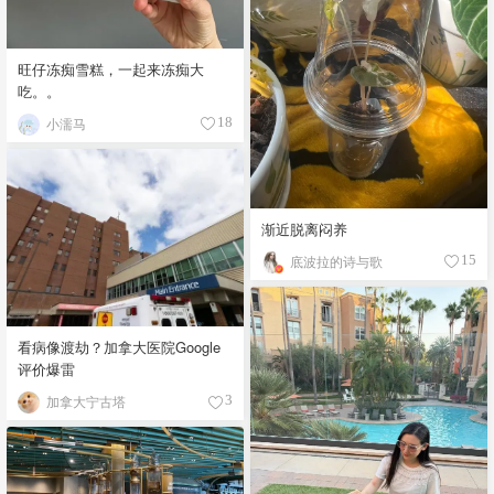
旺仔冻痴雪糕，一起来冻痴大
吃。。
小濡马
18
渐近脱离闷养
底波拉的诗与歌
15
看病像渡劫？加拿大医院Google
评价爆雷
加拿大宁古塔
3