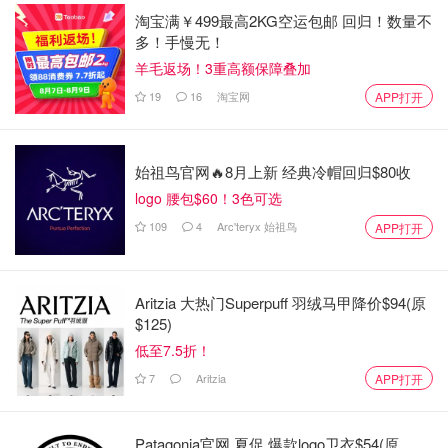
淘宝满￥499最高2KG空运包邮 回归！数量不
多！手慢无！
羊毛返场！3重高额保障叠加
19
16
淘宝网
APP打开
始祖鸟官网🔥8月上新 经典冷帽回归$80收
logo 腰包$60！3色可选
109
4
Arc'teryx 始祖鸟
APP打开
Aritzia 大热门Superpuff 羽绒马甲降价$94(原
$125)
低至7.5折！
7
Aritzia
APP打开
Patagonia官网 夏促 爆款logo卫衣$54(原