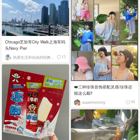
Chicago芝加哥City Walk之海军码
头Navy Pier
热爱生活和自由的轻舞飞扬
15
❤️三种珍珠首饰搭配灵感/珍珠还
能这么戴‼️
supermommy
30