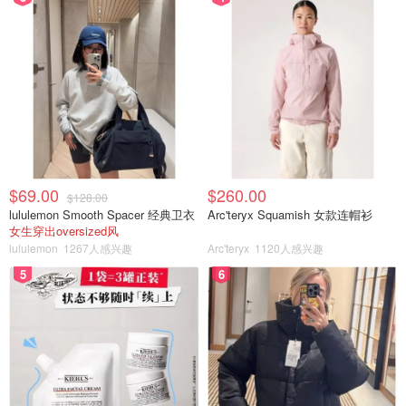
$69.00
$260.00
$128.00
lululemon Smooth Spacer 经典卫衣
Arc'teryx Squamish 女款连帽衫
女生穿出oversized风
lululemon
1267人感兴趣
Arc'teryx
1120人感兴趣
5
6