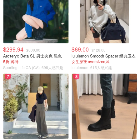
$299.94
$69.00
$600.00
$128.00
Arc'teryx Beta SL 男士夹克 黑色
lululemon Smooth Spacer 经典卫衣
5折 蹲补
女生穿出oversized风
Sporting Life CA (CA)
698人感兴趣
lululemon
615人感兴趣
7
8