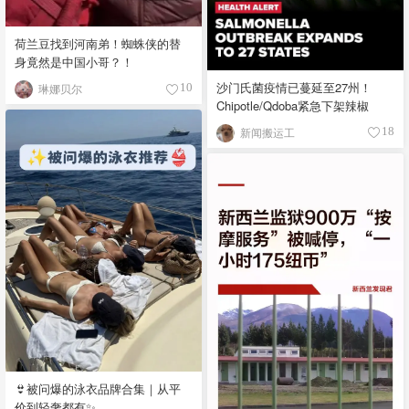
荷兰豆找到河南弟！蜘蛛侠的替
身竟然是中国小哥？！
沙门氏菌疫情已蔓延至27州！
琳娜贝尔
10
Chipotle/Qdoba紧急下架辣椒
新闻搬运工
18
👙被问爆的泳衣品牌合集｜从平
价到轻奢都有✨