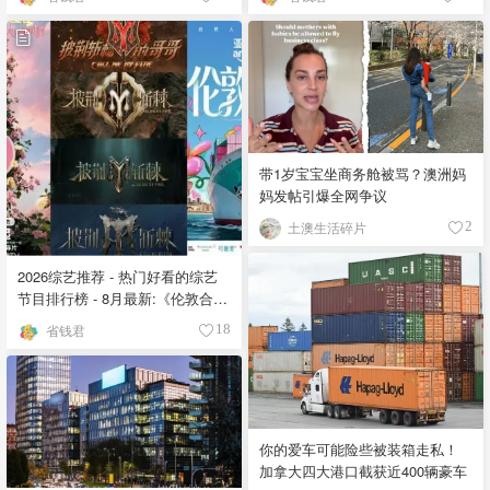
带1岁宝宝坐商务舱被骂？澳洲妈
妈发帖引爆全网争议
土澳生活碎片
2
2026综艺推荐 - 热门好看的综艺
节目排行榜 - 8月最新:《​​伦敦合伙
人》回归啦
省钱君
18
你的爱车可能险些被装箱走私！
加拿大四大港口截获近400辆豪车