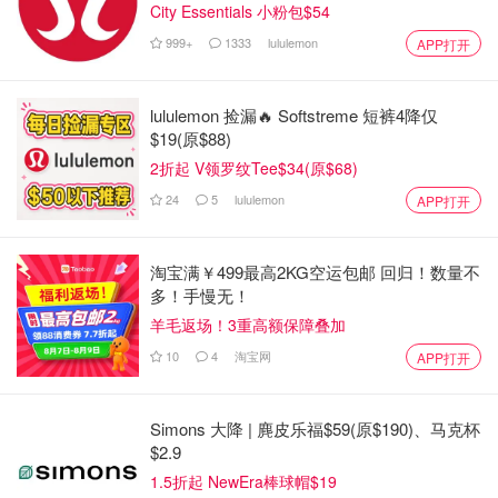
City Essentials 小粉包$54
999+
1333
lululemon
APP打开
lululemon 捡漏🔥 Softstreme 短裤4降仅
$19(原$88)
2折起 V领罗纹Tee$34(原$68)
24
5
lululemon
APP打开
淘宝满￥499最高2KG空运包邮 回归！数量不
多！手慢无！
羊毛返场！3重高额保障叠加
10
4
淘宝网
APP打开
Simons 大降 | 麂皮乐福$59(原$190)、马克杯
$2.9
1.5折起 NewEra棒球帽$19