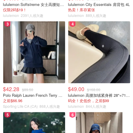
lululemon Softstreme 女士高腰短裤 10cm
lululemon City Essentials 肩背包 4L
仅限2码$19！
热卖！库存紧张
lululemon
2391人感兴趣
lululemon
889人感兴趣
3
4
$42.28
$49.00
$89.50
$168.00
Polo Ralph Lauren French Terry 女童连帽卫衣 7-16码
lululemon 高腰加绒紧身裤 28"≈71cm 5个口袋
之前$66.96
码全！史低价，之前$99
Sporting Life CA (CA)
868人感兴趣
lululemon
844人感兴趣
5
6