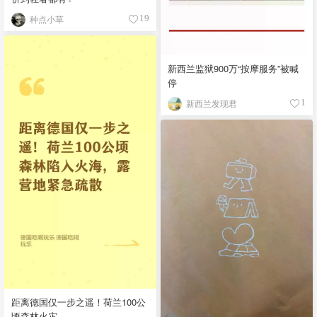
种点小草
19
新西兰监狱900万“按摩服务”被喊
停
新西兰发现君
1
距离德国仅一步之遥！荷兰100公
顷森林火灾