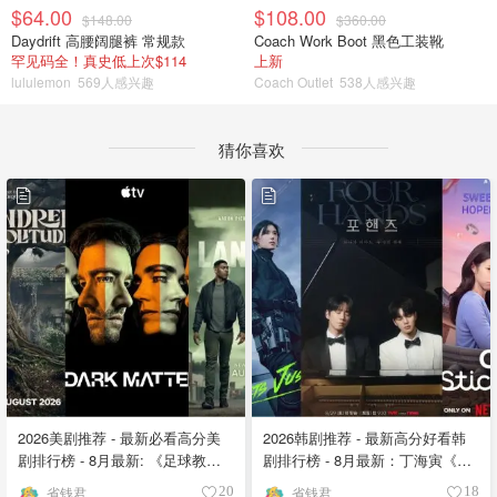
$64.00
$108.00
$148.00
$360.00
Daydrift 高腰阔腿裤 常规款
Coach Work Boot 黑色工装靴
罕见码全！真史低上次$114
上新
lululemon
569人感兴趣
Coach Outlet
538人感兴趣
猜你喜欢
2026美剧推荐 - 最新必看高分美
2026韩剧推荐 - 最新高分好看韩
剧排行榜 - 8月最新: 《​​足球教练
剧排行榜 - 8月最新：丁海寅《我
》第四季回归！
的荒糖恋爱 》上线❣️
省钱君
省钱君
20
18