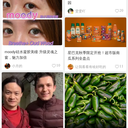
园
雯雯吖
20
moody硅水凝胶美瞳·升级灵魂之
星巴克秋季限定开抢！超市版南
窗，魅力加倍
瓜系列全盘点
小月的
10
让我看看有啥好吃的
11