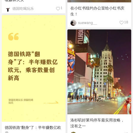
在小红书纽约办公室给小红书庆
德国吃喝玩乐
1
生！
suewang__
18
洛杉矶好莱坞停车最实用攻略，
没有之一
德国铁路“翻身”了：半年赚数亿欧