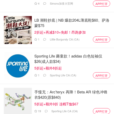
4
Simons加拿大官网
APP打开
LB 潮鞋抄底 | NB 爆款204L薄底鞋$60、萨洛
蒙$75
2折起+再减$10+免邮！昂跑参加
1
Little Burgundy CA (CA）
APP打开
Sporting Life 薅童款！adidas 白色短袖仅
$26(成人款$34)
5折起+额外8折起
1
Sporting Life CA (CA)
APP打开
手慢无：Arc'teryx 再降！Beta AR 绿色冲锋
衣$420(原$840)
5折起+额外9折 连帽T恤$67
19
Sporting Life CA (CA)
APP打开