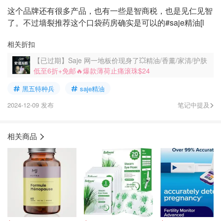
这个品牌还有很多产品，也有一些是智商税，也是见仁见智
了。不过墙裂推荐这个口袋药房确实是可以的#saje精油[l
相关折扣
【已过期】Saje 网一地板价现身了💥精油/香薰/家清/护肤
低至6折+免邮🔥爆款薄荷止痛滚珠$24
黑五特种兵
saje精油
2024-12-09 发布
笔记中提及
相关商品