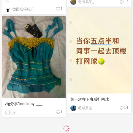
元
秀出风采_
13
德国吃喝玩乐
1
第一次在下班后打网球
vtg分享*iconic by ___
毛球茶茶
14
jin___
1