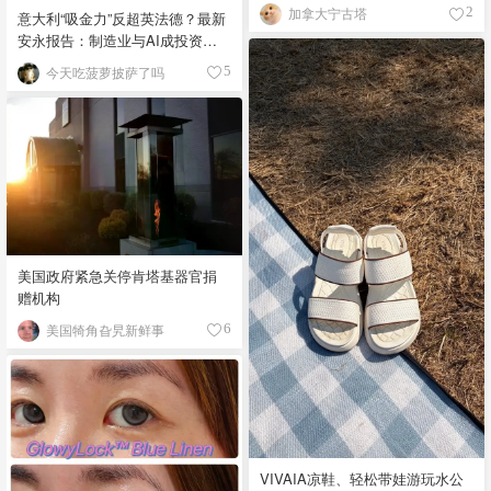
加拿大宁古塔
2
意大利“吸金力”反超英法德？最新
安永报告：制造业与AI成投资新
宠！
今天吃菠萝披萨了吗
5
美国政府紧急关停肯塔基器官捐
赠机构
美国犄角旮旯新鲜事
6
VIVAIA凉鞋、轻松带娃游玩水公