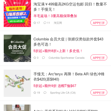
淘宝满￥499最高2KG空运包邮 回归！数量不
多！手慢无！
羊毛返场！3重高额保障叠加
17
11
淘宝网
APP打开
Columbia 会员大促 | 张婧仪类似款外套$43
多色可选！
5折起+额外8折+上新！多史低！
3
Columbia Sportswear Canada
APP打开
手慢无：Arc'teryx 再降！Beta AR 绿色冲锋
衣$420(原$840)
5折起+额外9折 连帽T恤$67
19
Sporting Life CA (CA)
APP打开