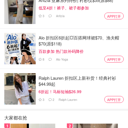
Aritzia 亚麻系列特价| 衬衫仅$35(原$88)
低至4折！裤子、裙子都参加
3
Aritzia
APP打开
Alo 折扣区6折起💥百搭网球裙$70、渔夫帽
$70(原$118)
百款参加 热门款补码降价
8
Alo Yoga
APP打开
Ralph Lauren 折扣区上新补货！经典衬衫
$44.99起
6折起！马标短袖$26.99
3
2
Ralph Lauren
APP打开
大家都在抢
1
2