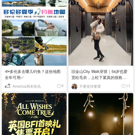
🐟多伦多去哪儿钓鱼？这份地图
旧金山City Walk穿搭｜54岁也爱
全年可用✅
宽松毛衣，上松下紧真的很救比
例
America周末快讯
不要坚持要爱
8
13