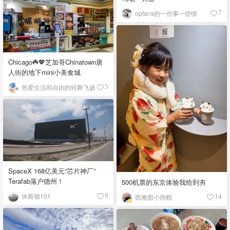
opfans的一些事一些情
7
Chicago☘️💖芝加哥Chinatown唐
人街的地下mini小美食城
热爱生活和自由的轻舞飞扬
5
SpaceX 168亿美元“芯片神厂”
Terafab落户德州！
500机票的东京体验我给到夯
休斯顿101
9
西雅图小雨帽
14