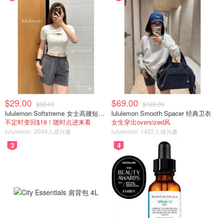
$29.00
$69.00
$88.00
$128.00
lululemon Softstreme 女士高腰短裤 10cm
lululemon Smooth Spacer 经典卫衣
不定时变回$19！随时点进来看
女生穿出oversized风
lululemon
2094人感兴趣
lululemon
1422人感兴趣
3
4