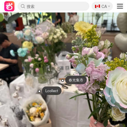
🇨🇦
CA
春光集市
Lcollect