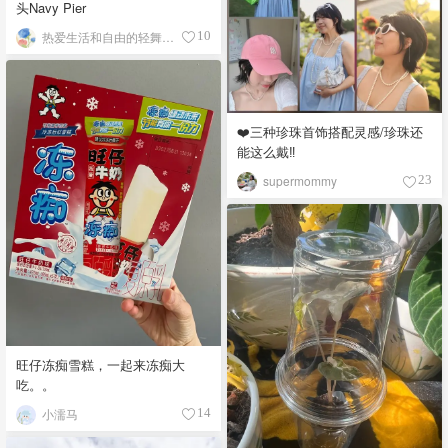
头Navy Pier
热爱生活和自由的轻舞飞扬
10
❤️三种珍珠首饰搭配灵感/珍珠还
能这么戴‼️
supermommy
23
旺仔冻痴雪糕，一起来冻痴大
吃。。
小濡马
14