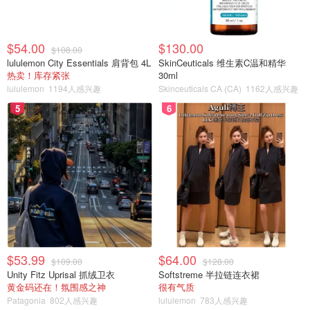
$54.00
$130.00
$108.00
lululemon City Essentials 肩背包 4L
SkinCeuticals 维生素C温和精华
热卖！库存紧张
30ml
lululemon
1194人感兴趣
Skinceuticals CA (CA)
1162人感兴趣
5
6
$53.99
$64.00
$109.00
$128.00
Unity Fitz Uprisal 抓绒卫衣
Softstreme 半拉链连衣裙
黄金码还在！氛围感之神
很有气质
Patagonia
802人感兴趣
lululemon
783人感兴趣