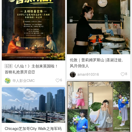
伦敦｜普莉姆罗斯山 |圣诞迁徙,
风月俏佳人
🇬🇧《八仙！》主创来英国啦！
首映礼抢票开启⏰
aman910316
8
华人影业CMC
6
Chicago芝加哥City Walk之海军码