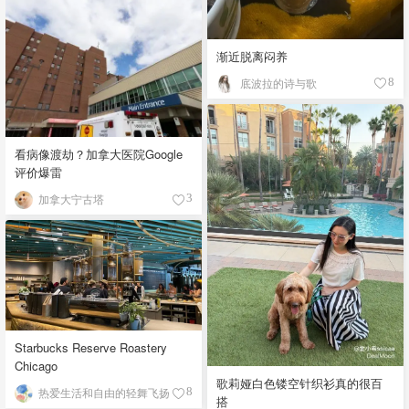
渐近脱离闷养
底波拉的诗与歌
8
看病像渡劫？加拿大医院Google
评价爆雷
加拿大宁古塔
3
Starbucks Reserve Roastery
Chicago
歌莉娅白色镂空针织衫真的很百
热爱生活和自由的轻舞飞扬
8
搭