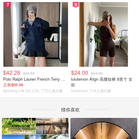
7
8
$42.28
$24.00
$89.50
$64.00
Polo Ralph Lauren French Terry 女童连帽卫衣 7-16码
lululemon Align 高腰短裤 8英寸 女
之前$66.96
款
Sporting Life CA (CA)
773人感兴趣
lululemon
714人感兴趣
猜你喜欢