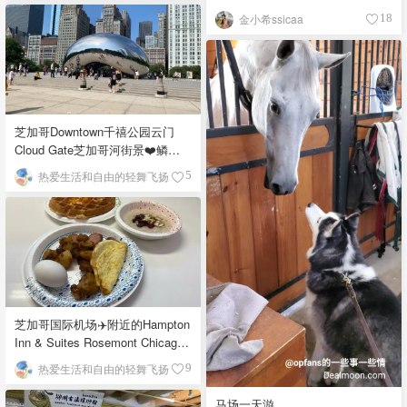
金小希ssicaa
18
芝加哥Downtown千禧公园云门
Cloud Gate芝加哥河街景❤️鳞次
栉比的高楼
热爱生活和自由的轻舞飞扬
5
芝加哥国际机场✈️附近的Hampton
Inn & Suites Rosemont Chicago
O'Hare自助早餐
热爱生活和自由的轻舞飞扬
9
马场一天游