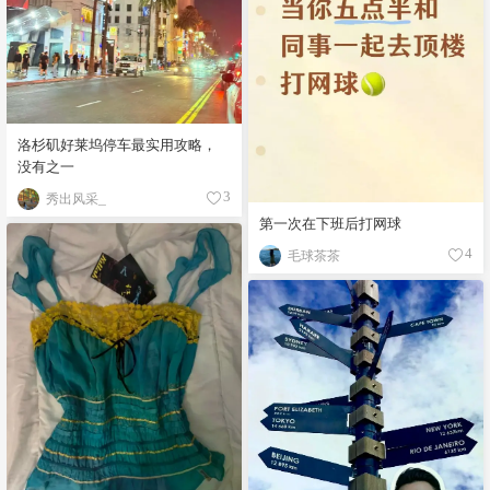
洛杉矶好莱坞停车最实用攻略，
没有之一
秀出风采_
3
第一次在下班后打网球
毛球茶茶
4