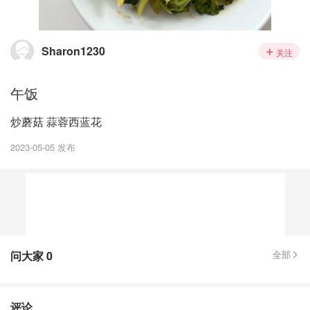
Sharon1230
关注
午饭
炒蘑菇 蒜蓉西蓝花
2023-05-05 发布
问大家
0
全部
评论