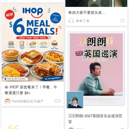
奉劝大家不要拔头发…
单单丁单
🥞 IHOP 新套餐来了！早餐、午
餐通通只要 $6+
Felix吃喝玩乐不破产
2
🇬🇧郎朗·2027英国音乐会巡演官
宣