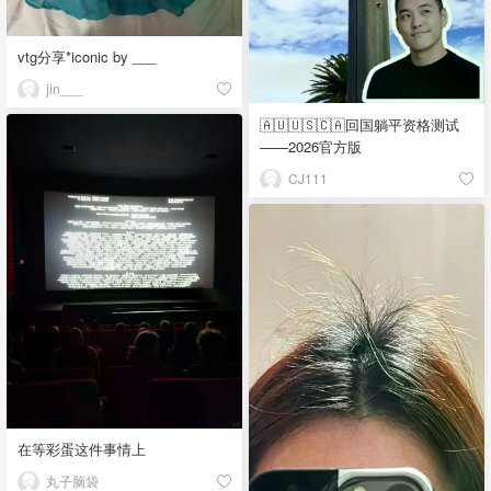
vtg分享*iconic by ___
jin___
🇦🇺🇺🇸🇨🇦回国躺平资格测试
——2026官方版
CJ111
在等彩蛋这件事情上
丸子脑袋