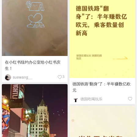
在小红书纽约办公室给小红书庆
生！
suewang__
3
德国铁路“翻身”了：半年赚数亿欧
元
德国吃喝玩乐