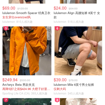
$69.00
$24.00
$128.00
$64.00
lululemon Smooth Spacer 经典卫衣
lululemon Align 高腰短裤 8英寸 女
女生穿出oversized风
款
lululemon
810人感兴趣
lululemon
518人感兴趣
5
6
$249.94
$39.00
$500.00
$78.00
Arc'teryx Beta 男款夹克
lululemon Mile 6英寸男士短裤
再降5折!之前$424.96 大橙子好显白 蹲补
仅剩大码
Sporting Life CA (CA)
393人感兴趣
lululemon
345人感兴趣
7
8