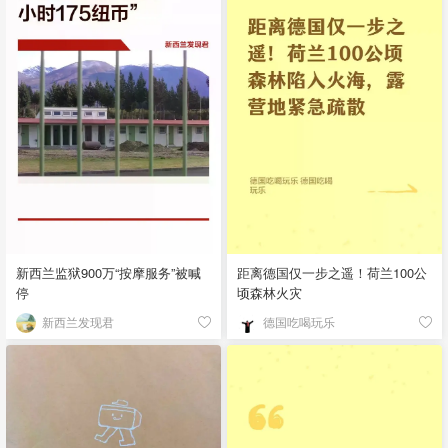
新西兰监狱900万“按摩服务”被喊
距离德国仅一步之遥！荷兰100公
停
顷森林火灾
新西兰发现君
德国吃喝玩乐