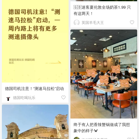
🇬🇧迷客夏伦敦全场奶茶1.99 只
有这两天！
英国羊毛大王
德国司机注意！“测速马拉松”启动
德国吃喝玩乐
终于有人把香辣蟹锅做成了我想
象中的样子🦀