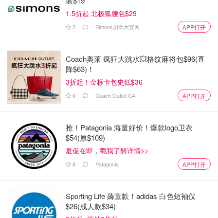
装$19
1.5折起 北极狐腰包$29
2
Simons加拿大官网
APP打开
Coach奥莱 疯狂大跳水💥格纹麻将包$96(直
降$63)！
3折起！金标卡包史低$36
0
Coach Outlet CA
APP打开
抢！Patagonia 海量好价！爆款logo卫衣
$54(原$109)
夏促在即，戳我了解详情>>
8
Patagonia
APP打开
Sporting Life 薅童款！adidas 白色短袖仅
$26(成人款$34)