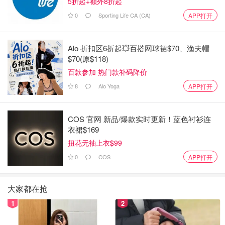
5折起+额外8折起
0
Sporting Life CA (CA)
APP打开
Alo 折扣区6折起💥百搭网球裙$70、渔夫帽
$70(原$118)
百款参加 热门款补码降价
8
Alo Yoga
APP打开
COS 官网 新品/爆款实时更新！蓝色衬衫连
衣裙$169
扭花无袖上衣$99
0
COS
APP打开
大家都在抢
1
2