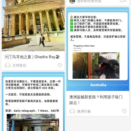
洛杉矶经典男孩
2
🇲🇹马耳他之夏 | Ghadira Bay🏖️
月球暂住
澳洲盗贼新套路？利用孩子敲门
踩点！
澳洲印象