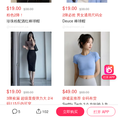
$19.00
$19.00
$38.00
$38.00
粉色2降！
2降必抢 男女通用尺码全
珍珠粉配酒红棒球帽
Deuce 棒球帽
@dealmoon.ca
@dealmoon.ca
往期捡漏
往期捡漏
打开 APP
$19.00
$49.00
$98.00
$68.00
3降捡漏 超级显瘦弹力大 2/4
静谧蓝推荐 全码有货
码115斤内可穿
Swiftly Tech 2.0 女短袖上衣
nulu高腰半身裙
@dealmoon.ca
立即购买
5
102
打开 APP
@dealmoon.ca