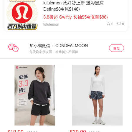
lululemon 抢好货上新 迷彩黑灰
Define$84(原$148)
3.8折起 Swiftly 长袖$54(涨至$88)
8
0
lululemon
加小编微信：
复制
每天刷刷朋友圈，精华折扣不漏掉
打折上新
打折上新
$19.00
$39.00