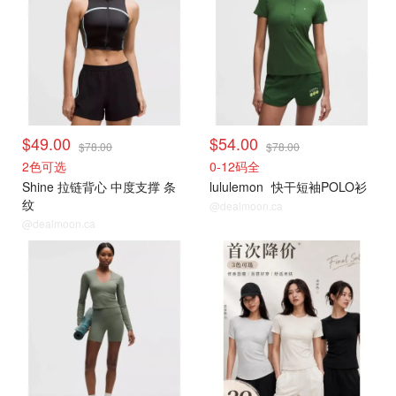
$49.00
$54.00
$78.00
$78.00
2色可选
0-12码全
Shine 拉链背心 中度支撑 条
lululemon
快干短袖POLO衫
纹
@dealmoon.ca
@dealmoon.ca
打折上新
往期捡漏