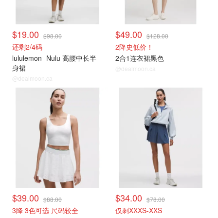
$19.00
$49.00
$98.00
$128.00
还剩2/4码
2降史低价！
lululemon
Nulu 高腰中长半
2合1连衣裙黑色
身裙
@dealmoon.ca
@dealmoon.ca
打折上新
打折上新
$39.00
$34.00
$88.00
$78.00
3降 3色可选 尺码较全
仅剩XXXS-XXS