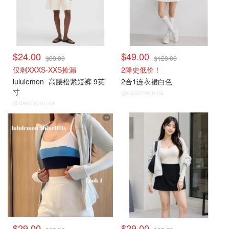
$24.00
$49.00
$88.00
$128.00
仅剩XXXS-XXS捡漏
2降史低价！
lululemon
高腰松紧短裤 9英
2合1连衣裙白色
寸
@dealmoon.ca
@dealmoon.ca
打折上新
打折上新
$29.00
$29.00