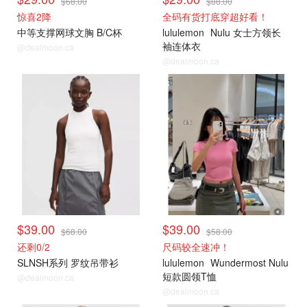
$68.00
$88.00
惊喜2降
全码有货打底穿超好看！
中等支撑网球文胸 B/C杯
lululemon
Nulu 女士方领长
袖连体衣
@dealmoon.ca
@dealmoon.ca
打折上新
打折上新
$39.00
$39.00
$68.00
$58.00
还剩0/2
尺码较全速冲！
SLNSH系列 罗纹吊带衫
lululemon
Wundermost Nulu
短款圆领T恤
@dealmoon.ca
@dealmoon.ca