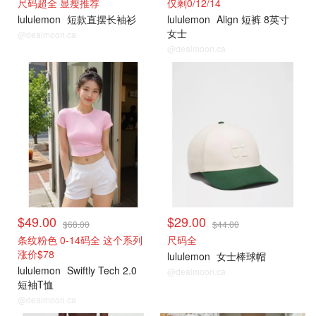
尺码超全 显瘦推荐
仅剩0/12/14
lululemon
短款直摆长袖衫
lululemon
Align 短裤 8英寸
女士
@dealmoon.ca
@dealmoon.ca
打折上新
打折上新
$49.00
$29.00
$68.00
$44.00
条纹粉色 0-14码全 这个系列
尺码全
涨价$78
lululemon
女士棒球帽
lululemon
Swiftly Tech 2.0
@dealmoon.ca
短袖T恤
@dealmoon.ca