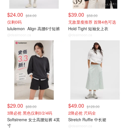
$24.00
$39.00
$64.00
$58.00
仅剩0码
无敌显瘦推荐 首降4色可选
lululemon
Align 高腰6寸短裤
Hold Tight 短袖女上衣
@dealmoon.ca
@dealmoon.ca
往期捡漏
往期捡漏
$29.00
$49.00
$88.00
$128.00
3降必抢 黑色仅剩0/2/4码
2降必抢 尺码全
Softstreme 女士高腰短裤 4英
Stretch Ruffle 中长裙
寸
@dealmoon.ca