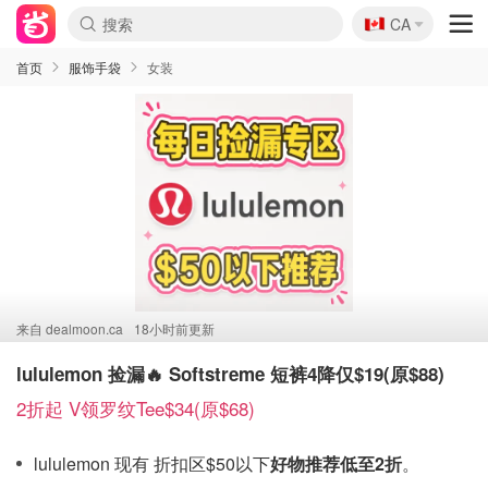
🇨🇦
CA
首页
服饰手袋
女装
来自
dealmoon.ca
18小时前更新
lululemon 捡漏🔥 Softstreme 短裤4降仅$19(原$88)
2折起 V领罗纹Tee$34(原$68)
lululemon 现有 折扣区$50以下
好物推荐低至2
折
。