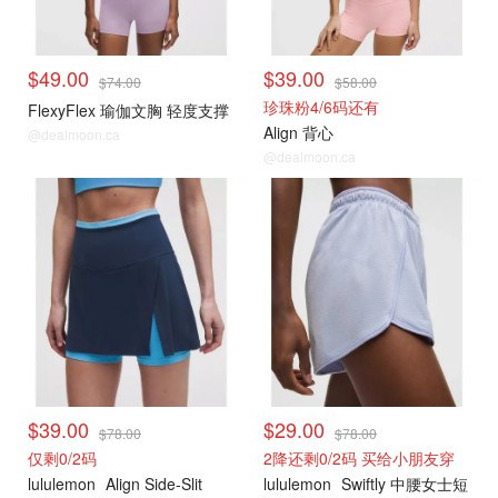
$49.00
$39.00
$74.00
$58.00
珍珠粉4/6码还有
FlexyFlex 瑜伽文胸 轻度支撑
Align 背心
@dealmoon.ca
@dealmoon.ca
打折上新
打折上新
$39.00
$29.00
$78.00
$78.00
仅剩0/2码
2降还剩0/2码 买给小朋友穿
lululemon
Align Side-Slit
lululemon
Swiftly 中腰女士短