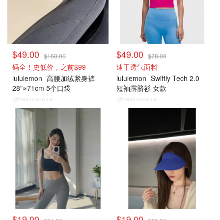
$49.00
$49.00
$168.00
$78.00
码全！史低价，之前$99
速干透气面料
lululemon
高腰加绒紧身裤
lululemon
Swiftly Tech 2.0
28"≈71cm 5个口袋
短袖露脐衫 女款
@dealmoon.ca
@dealmoon.ca
打折上新
打折上新
$19.00
$19.00