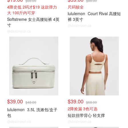
$88.00
$88.00
4降史低 2码才$19 这款弹力
尺码较全
大 100斤内可穿
lululemon
Court Rival 高腰短
Softstreme 女士高腰短裤 4英
裤 3英寸
寸
@dealmoon.ca
@dealmoon.ca
打折上新
打折上新
$39.00
$39.00
$48.00
$68.00
2降捡漏 3色可选
lululemon
3.5L 洗漱包/盒子
包
短款扭带背心 轻支撑
@dealmoon.ca
@dealmoon.ca