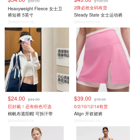
$98.00
$108.00
2降必抢全码有货
Heavyweight Fleece 女士卫
裤短裤 5英寸
Steady State 女士运动裤
@dealmoon.ca
@dealmoon.ca
打折上新
打折上新
$24.00
$39.00
$44.00
$78.00
巨好戴！还有粉色可选
0/2/10/12/14有货
棉帆布遮阳帽 可拆汗带
Align 开衩裙裤
@dealmoon.ca
@dealmoon.ca
打折上新
打折上新