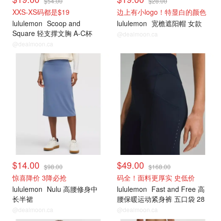
$54.00
$28.00
XXS-XS码都是$19
边上有小logo！特显白的颜色
lululemon
Scoop and
lululemon
宽檐遮阳帽 女款
Square 轻支撑文胸 A-C杯
@dealmoon.ca
@dealmoon.ca
打折上新
打折上新
$14.00
$49.00
$98.00
$168.00
惊喜降价 3降必抢
码全！面料更厚实 史低价
lululemon
Nulu 高腰修身中
lululemon
Fast and Free 高
长半裙
腰保暖运动紧身裤 五口袋 28
英寸
@dealmoon.ca
@dealmoon.ca