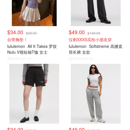
$34.00
$49.00
$68.00
$148.00
自带胸垫！
仅剩XXXS买给小朋友穿
lululemon
All It Takes 罗纹
lululemon
Softstreme 高腰直
Nulu V领短袖T恤 女士
筒长裤 女款
@dealmoon.ca
@dealmoon.ca
打折上新
打折上新
$34.00
$49.00