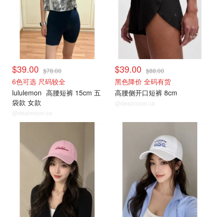
$39.00
$39.00
$78.00
$88.00
6色可选 尺码较全
黑色降价 全码有货
lululemon
高腰短裤 15cm 五
高腰侧开口短裤 8cm
袋款 女款
@dealmoon.ca
@dealmoon.ca
往期捡漏
往期捡漏