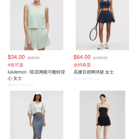
$34.00
$64.00
$68.00
$128.00
4色可选
全码有货
lululemon
l双层网眼可翻转背
高腰百褶网球裙 女士
心 女士
@dealmoon.ca
@dealmoon.ca
打折上新
打折上新