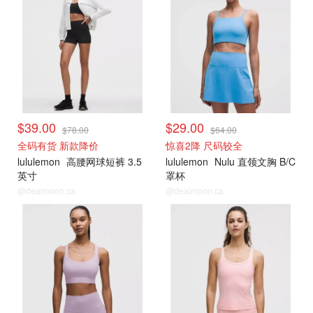
$39.00
$29.00
$78.00
$64.00
全码有货 新款降价
惊喜2降 尺码较全
lululemon
高腰网球短裤 3.5
lululemon
Nulu 直领文胸 B/C
英寸
罩杯
@dealmoon.ca
@dealmoon.ca
打折上新
打折上新