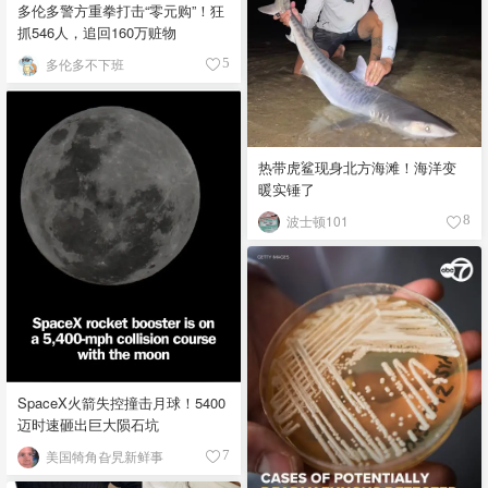
多伦多警方重拳打击“零元购”！狂
抓546人，追回160万赃物
多伦多不下班
5
热带虎鲨现身北方海滩！海洋变
暖实锤了
波士顿101
8
SpaceX火箭失控撞击月球！5400
迈时速砸出巨大陨石坑
美国犄角旮旯新鲜事
7