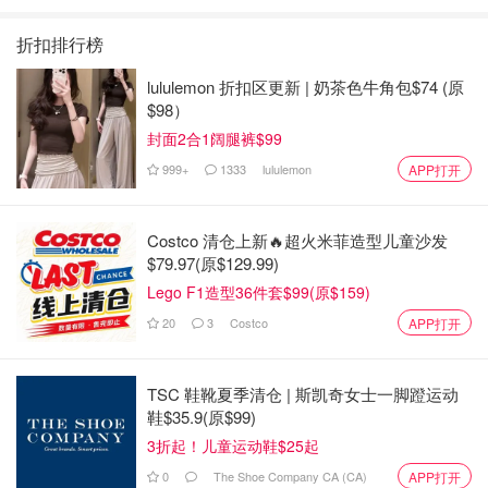
折扣排行榜
lululemon 折扣区更新 | 奶茶色牛角包$74 (原
$98）
封面2合1阔腿裤$99
999+
1333
lululemon
APP打开
Costco 清仓上新🔥超火米菲造型儿童沙发
$79.97(原$129.99)
Lego F1造型36件套$99(原$159)
20
3
Costco
APP打开
TSC 鞋靴夏季清仓 | 斯凯奇女士一脚蹬运动
鞋$35.9(原$99)
3折起！儿童运动鞋$25起
0
The Shoe Company CA (CA)
APP打开