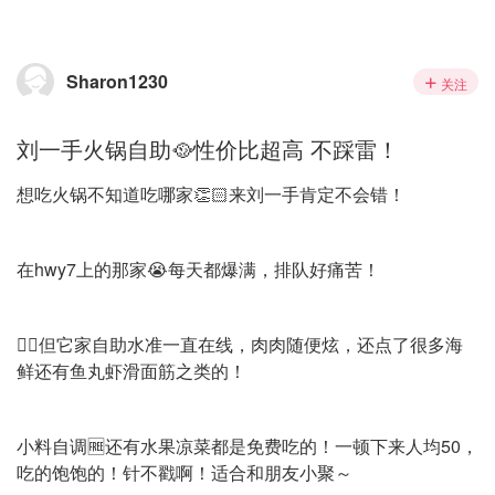
Sharon1230
关注
刘一手火锅自助🥘性价比超高 不踩雷！
想吃火锅不知道吃哪家👏🏻来刘一手肯定不会错！
在hwy7上的那家😭每天都爆满，排队好痛苦！
👉🏻但它家自助水准一直在线，肉肉随便炫，还点了很多海
鲜还有鱼丸虾滑面筋之类的！
小料自调🆓还有水果凉菜都是免费吃的！一顿下来人均50，
吃的饱饱的！针不戳啊！适合和朋友小聚～