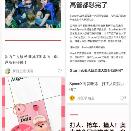
新西兰反移民组织浮出水面：驱
逐所有移民！
新西兰发现君
SpaceX高管吃瘪，打工人狠狠共
情了
湾区早知道
8