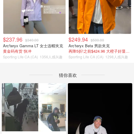
$237.96
$249.94
$340.00
$500.00
Arc'teryx Gamma LT 女士连帽夹克
Arc'teryx Beta 男款夹克
黄金码有货 快冲
再降5折!之前$424.96 大橙子好显白 蹲补
Sporting Life CA (CA)
1356人感兴趣
Sporting Life CA (CA)
1298人感兴趣
猜你喜欢