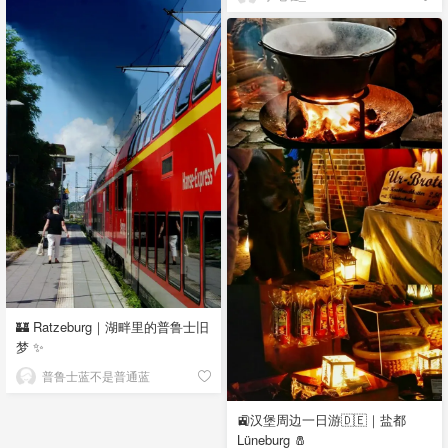
🏰 Ratzeburg｜湖畔里的普鲁士旧
梦 ✨
普鲁士蓝不是普通蓝
🚉汉堡周边一日游🇩🇪｜盐都
Lüneburg 🧂