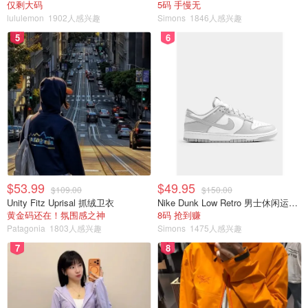
仅剩大码
5码 手慢无
lululemon
1902人感兴趣
Simons
1846人感兴趣
5
6
$53.99
$49.95
$109.00
$150.00
Unity Fitz Uprisal 抓绒卫衣
Nike Dunk Low Retro 男士休闲运动鞋
黄金码还在！氛围感之神
8码 抢到赚
Patagonia
1803人感兴趣
Simons
1475人感兴趣
7
8