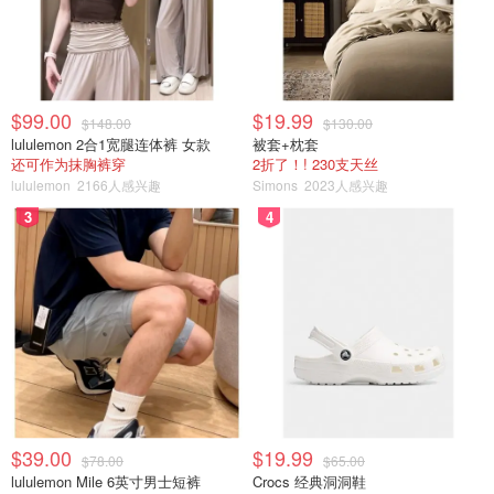
$99.00
$19.99
$148.00
$130.00
lululemon 2合1宽腿连体裤 女款
被套+枕套
还可作为抹胸裤穿
2折了！! 230支天丝
lululemon
2166人感兴趣
Simons
2023人感兴趣
3
4
$39.00
$19.99
$78.00
$65.00
lululemon Mile 6英寸男士短裤
Crocs 经典洞洞鞋