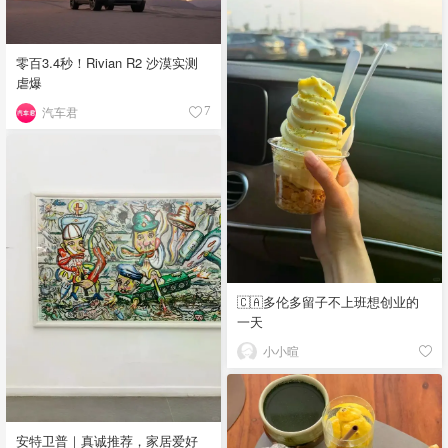
零百3.4秒！Rivian R2 沙漠实测
虐爆
汽车君
7
🇨🇦多伦多留子不上班想创业的
一天
小小暄
安特卫普｜真诚推荐，家居爱好