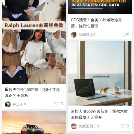
CDC预警！全美23州爆致命真
菌，抗药性超强
新闻搬运工
8
🛍️拉夫劳伦“必吃”榜！这8件才是
真正的王牌🏇
种点小草
13
道指大涨600点破新高！霍尔木兹
海峡最快今天重开
美丽国的日常
15