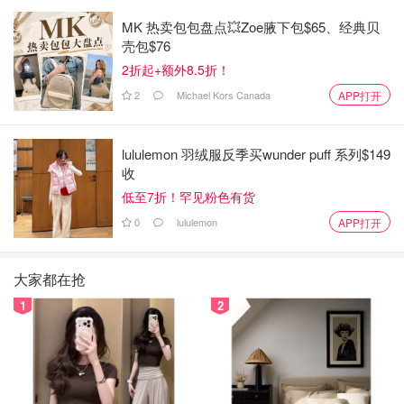
MK 热卖包包盘点💥Zoe腋下包$65、经典贝
壳包$76
2折起+额外8.5折！
2
Michael Kors Canada
APP打开
lululemon 羽绒服反季买wunder puff 系列$149
收
低至7折！罕见粉色有货
0
lululemon
APP打开
大家都在抢
1
2