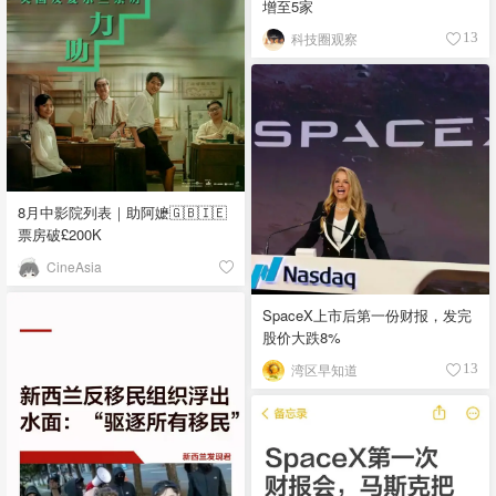
增至5家
科技圈观察
13
8月中影院列表｜助阿嬷🇬🇧🇮🇪
票房破£200K
CineAsia
SpaceX上市后第一份财报，发完
股价大跌8%
湾区早知道
13