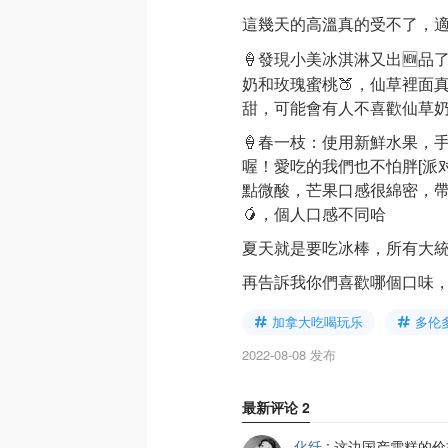
這幾天的高溫真的受不了，
🍦發現小美冰淇淋又出🆕品
奶和玫瑰蜜桃🍑，仙草裡面真
甜，可能會有人不喜歡仙草奶
🍦春一枝：使用新鮮水果，
喔！愛吃的我們也不怕胖[派
點微酸，芒果口感很綿密，
🥭，個人口感不同哈
夏天就是要吃冰棒，所有大
再告訴我你們喜歡哪個口味
加拿大吃喝玩乐
多伦
2022-08-08 发布
最新评论
2
化纤
:
这边国产雪糕的价