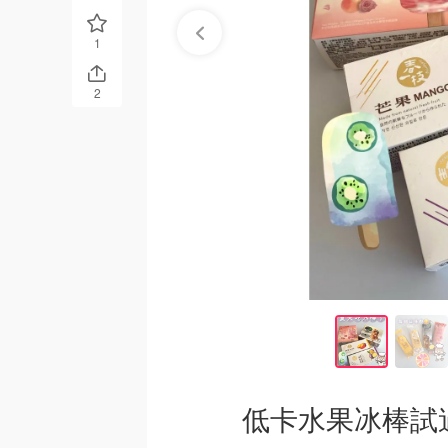
1
2
低卡水果冰棒試