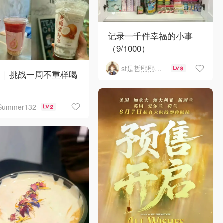
记录一千件幸福的小事
（9/1000）
st是哲熙熙然ma
8
约｜挑战一周不重样喝
品
Summer132
2