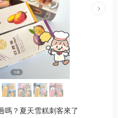
1
/6
過嗎？夏天雪糕刺客來了