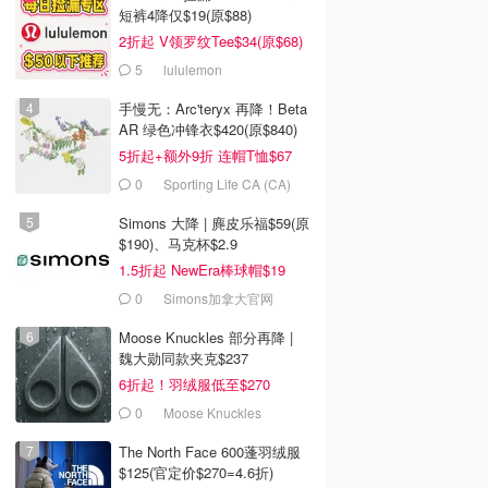
短裤4降仅$19(原$88)
2折起 V领罗纹Tee$34(原$68)
5
lululemon
手慢无：Arc'teryx 再降！Beta
AR 绿色冲锋衣$420(原$840)
5折起+额外9折 连帽T恤$67
0
Sporting Life CA (CA)
Simons 大降 | 麂皮乐福$59(原
$190)、马克杯$2.9
1.5折起 NewEra棒球帽$19
0
Simons加拿大官网
Moose Knuckles 部分再降 |
魏大勋同款夹克$237
6折起！羽绒服低至$270
0
Moose Knuckles
The North Face 600蓬羽绒服
$125(官定价$270=4.6折)