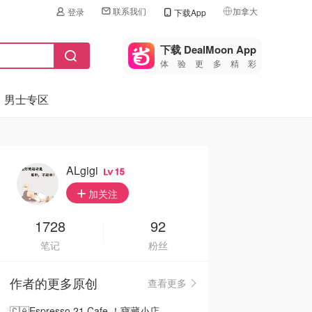
联系我们
加拿大
登录
下载App
🇺🇸
美国
下载 DealMoon App
体验更多精彩
🇨🇳
中国
男士专区
🇨🇦
加拿大
🇬🇧
英国
🇩🇪
德国
ALgigi
15
🇫🇷
加关注
法国
🇮🇹
1728
92
意大利
笔记
粉丝
🇦🇺
澳洲
作者的更多原创
查看更多
🇳🇿
新西兰
🇨🇦Espresso 21 Cafe ！寶藏小店