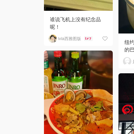
谁说飞机上没有纪念品
呢！
ivia西雅图版
7
纽约
的