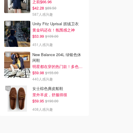
之前$66.96
$42.28
$89.50
587人感兴趣
Unity Fitz Uprisal 抓绒卫衣
黄金码还在！氛围感之神
$53.99
$109.00
451人感兴趣
New Balance 204L 绿银色休
闲鞋
明星都在穿的热门款！多色可选 3.8折
$59.98
$155.00
440人感兴趣
女士棕色麂皮船鞋
里外羊皮，舒服得很
$59.95
$190.00
408人感兴趣