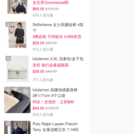
女生穿出oversized风
$69.00
$128.00
839人感兴趣
Softstreme 女士高腰短裤 4英
寸
3降必抢 尺码较全 0-6码有货
$29.00
$88.00
816人感兴趣
lululemon 3.5L 洗漱包/盒子包
首折 旅行必备超能装
$39.00
$48.00
791人感兴趣
lululemon 高腰加绒紧身裤
28"≈71cm 5个口袋
码全！史低价，之前$99
$49.00
$168.00
669人感兴趣
Polo Ralph Lauren French
Terry 女童连帽卫衣 7-16码