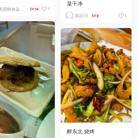
菜干净
妈家⁉️😂🏠
1
美国犄角旮旯新鲜事
14
1
陈白川
2
醉东北·烧烤