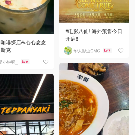
#电影八仙! 海外预售今日
开启‼️
咖啡探店☕️心心念念
巴斯克
华人影业CMC
7
是小钟呀_
2