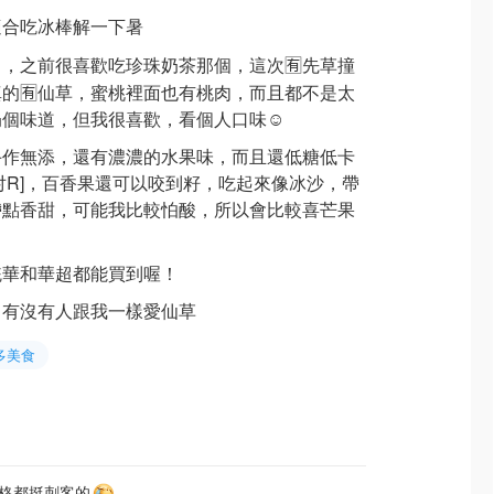
適合吃冰棒解一下暑
了，之前很喜歡吃珍珠奶茶那個，這次🈶️先草撞
的🈶️仙草，蜜桃裡面也有桃肉，而且都不是太
個味道，但我很喜歡，看個人口味☺️
手作無添，還有濃濃的水果味，而且還低糖低卡
对R]，百香果還可以咬到籽，吃起來像冰沙，帶
帶點香甜，可能我比較怕酸，所以會比較喜芒果
統華和華超都能買到喔！
，有沒有人跟我一樣愛仙草
多美食
格都挺刺客的