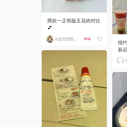
两款一正韩版五花肉对比
💕
st是哲熙熙然ma
8
纽
新