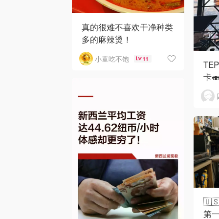
真的很难不喜欢干净种类
多的麻辣烫！
小童吃不饱
11
TE
卡
🇺
第一