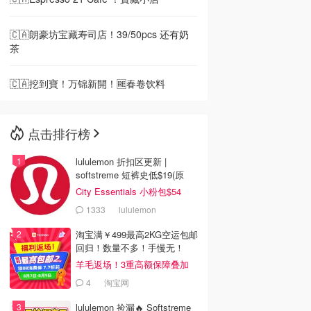
🇨🇦朗豪坊宝藏寿司店！39/50pcs 还有奶
茶
🇨🇦挖到寶！万锦新開！🆓春卷饮料
点击排行榜
lululemon 折扣区更新 |
softstreme 短裤史低$19(原
$88)
City Essentials 小粉包$54
1333
lululemon
淘宝满￥499最高2KG空运包邮
回归！数量不多！手慢无！
羊毛返场！3重高额保障叠加
4
淘宝网
lululemon 捡漏🔥 Softstreme