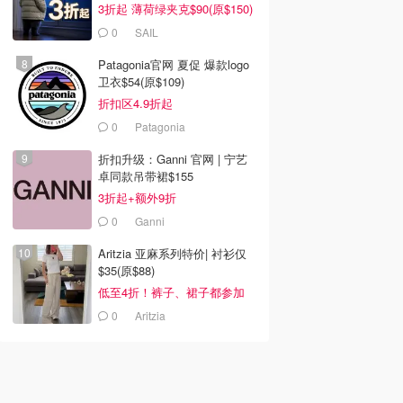
3折起 薄荷绿夹克$90(原$150)
0
SAIL
Patagonia官网 夏促 爆款logo
卫衣$54(原$109)
折扣区4.9折起
0
Patagonia
折扣升级：Ganni 官网 | 宁艺
卓同款吊带裙$155
3折起+额外9折
0
Ganni
Aritzia 亚麻系列特价| 衬衫仅
$35(原$88)
低至4折！裤子、裙子都参加
0
Aritzia