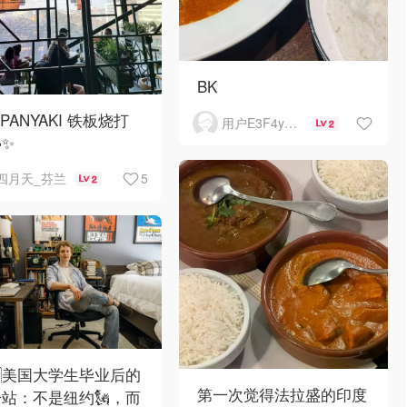
BK
PPANYAKI 铁板烧打
用户E3F4yL7L
2
✨
5
四月天_芬兰
2
🇸美国大学生毕业后的
第一次觉得法拉盛的印度
站：不是纽约🗽，而