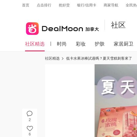
首页
点击排行
抢好货
银行/信用卡
商家导航
全民热
社区
社区精选
时尚
彩妆
护肤
家居厨卫
社区精选
低卡水果冰棒試過嗎？夏天雪糕刺客來了
2
6