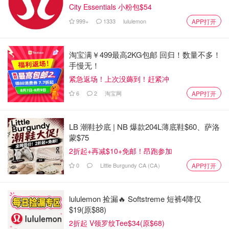
City Essentials 小粉包$54
999+
1333
lululemon
APP打开
淘宝满￥499最高2KG包邮 回归！数量不多！
手慢无！
紧急返场！上次没薅到！赶紧冲
6
2
淘宝网
APP打开
LB 潮鞋抄底 | NB 爆款204L薄底鞋$60、萨洛
蒙$75
2折起+再减$10+免邮！昂跑参加
0
Little Burgundy CA (CA）
APP打开
lululemon 捡漏🔥 Softstreme 短裤4降仅
$19(原$88)
2折起 V领罗纹Tee$34(原$68)