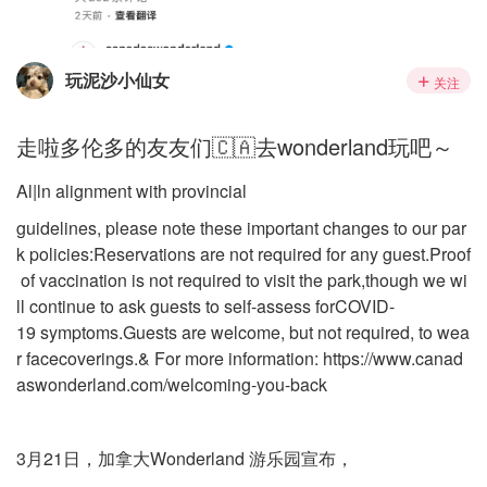
玩泥沙小仙女
关注
走啦多伦多的友友们🇨🇦去wonderland玩吧～
Al|ln alignment with provincial
guidelines, please note these important changes to our par
k policies:Reservations are not required for any guest.Proof
of vaccination is not required to visit the park,though we wi
ll continue to ask guests to self-assess forCOVID-
19 symptoms.Guests are welcome, but not required, to wea
r facecoverings.& For more information: https://www.canad
aswonderland.com/welcoming-you-back
3月21日，加拿大Wonderland 游乐园宣布，