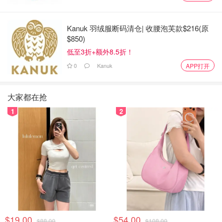
Kanuk 羽绒服断码清仓| 收腰泡芙款$216(原
$850)
低至3折+额外8.5折！
0
Kanuk
APP打开
大家都在抢
1
2
$19.00
$54.00
$88.00
$108.00