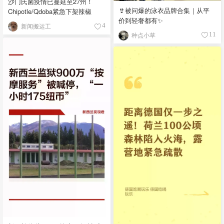
沙门氏菌疫情已蔓延至27州！
👙被问爆的泳衣品牌合集｜从平
Chipotle/Qdoba紧急下架辣椒
价到轻奢都有✨
新闻搬运工
4
种点小草
11