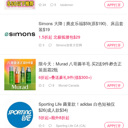
24
5
lululemon
APP打开
Simons 大降 | 麂皮乐福$59(原$190)、床品套
装$19
1.5折起 北极狐腰包$29
3
Simons加拿大官网
APP打开
限今天：Murad 八哥薅羊毛 买2送9件🎁含正
装面霜2瓶
6折起+叠送豪礼9件(值$300+)
2
8
Murad Canada
APP打开
Sporting Life 薅童款！adidas 白色短袖仅
$26(成人款$34)
5折起+额外8折起
0
Sporting Life CA (CA)
APP打开