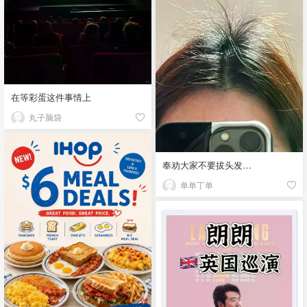
在等彩蛋这件事情上
丸子脑袋
奉劝大家不要拔头发…
单单丁单