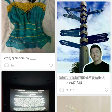
vtg分享*iconic by ___
jin___
🇦🇺🇺🇸🇨🇦回国躺平资格测试
——2026官方版
CJ111