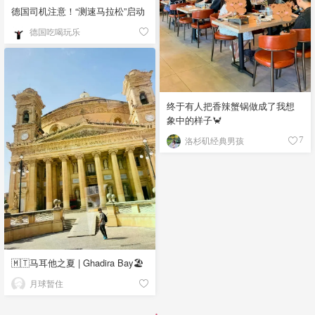
德国司机注意！“测速马拉松”启动
德国吃喝玩乐
终于有人把香辣蟹锅做成了我想
象中的样子🦀
洛杉矶经典男孩
7
🇲🇹马耳他之夏 | Ghadira Bay🏖️
月球暂住