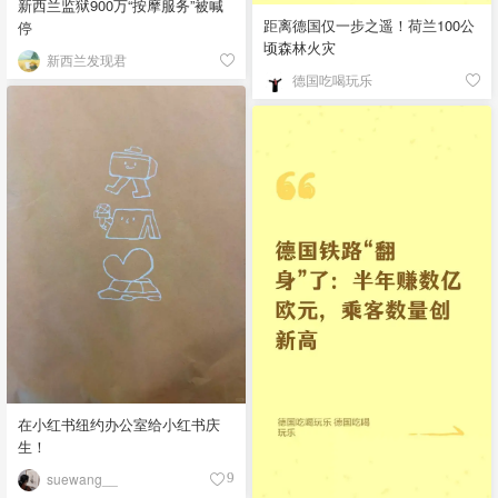
新西兰监狱900万“按摩服务”被喊
距离德国仅一步之遥！荷兰100公
停
顷森林火灾
新西兰发现君
德国吃喝玩乐
在小红书纽约办公室给小红书庆
生！
suewang__
9