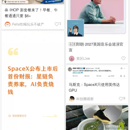
🥞 IHOP 新套餐来了！早餐、午
餐通通只要 $6+
Felix吃喝玩乐不破产
5
🇬🇧郎朗·2027英国音乐会巡演官
宣
英区Live
马斯克：SpaceX只使用英伟达
GPU
科技圈观察
9