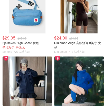
$29.95
$24.00
$60.00
$64.00
Fjallraven High Coast 腰包
lululemon Align 高腰短裤 8英寸 女
罕见好价 手慢无
款
Simons
727人感兴趣
lululemon
713人感兴趣
7
8