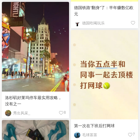
德国铁路“翻身”了：半年赚数亿欧
元
德国吃喝玩乐
洛杉矶好莱坞停车最实用攻略，
没有之一
秀出风采_
8
第一次在下班后打网球
毛球茶茶
7