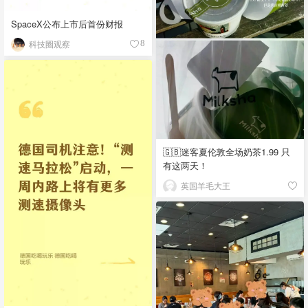
SpaceX公布上市后首份财报
科技圈观察
8
🇬🇧迷客夏伦敦全场奶茶1.99 只
有这两天！
英国羊毛大王