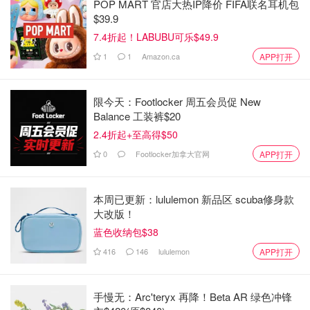
POP MART 官店大热IP降价 FIFA联名耳机包
$39.9
7.4折起！LABUBU可乐$49.9
1
1
Amazon.ca
APP打开
限今天：Footlocker 周五会员促 New
Balance 工装裤$20
2.4折起+至高得$50
0
Footlocker加拿大官网
APP打开
本周已更新：lululemon 新品区 scuba修身款
大改版！
蓝色收纳包$38
416
146
lululemon
APP打开
手慢无：Arc'teryx 再降！Beta AR 绿色冲锋