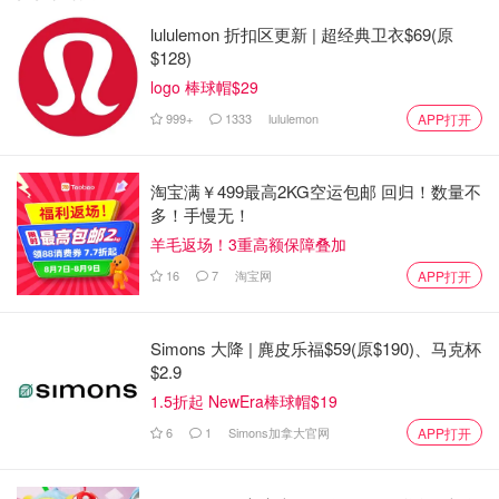
lululemon 折扣区更新 | 超经典卫衣$69(原
$128)
logo 棒球帽$29
999+
1333
lululemon
APP打开
淘宝满￥499最高2KG空运包邮 回归！数量不
多！手慢无！
羊毛返场！3重高额保障叠加
16
7
淘宝网
APP打开
Simons 大降 | 麂皮乐福$59(原$190)、马克杯
$2.9
1.5折起 NewEra棒球帽$19
6
1
Simons加拿大官网
APP打开