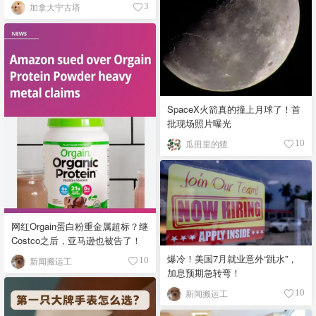
加拿大宁古塔
3
SpaceX火箭真的撞上月球了！首
批现场照片曝光
瓜田里的猹
10
网红Orgain蛋白粉重金属超标？继
Costco之后，亚马逊也被告了！
爆冷！美国7月就业意外“跳水”，
新闻搬运工
10
加息预期急转弯！
新闻搬运工
10