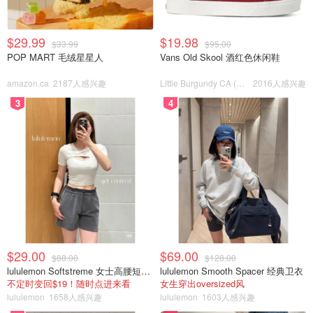
$29.99
$19.98
$33.99
$95.00
POP MART 毛绒星星人
Vans Old Skool 酒红色休闲鞋
amazon.ca
2187人感兴趣
Little Burgundy CA (CA）
2016人感兴趣
3
4
$29.00
$69.00
$88.00
$128.00
lululemon Softstreme 女士高腰短裤 10cm
lululemon Smooth Spacer 经典卫衣
不定时变回$19！随时点进来看
女生穿出oversized风
lululemon
1658人感兴趣
lululemon
1603人感兴趣