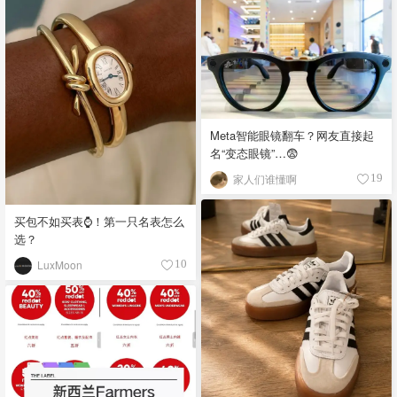
Meta智能眼镜翻车？网友直接起
名“变态眼镜”…😨
家人们谁懂啊
19
买包不如买表⌚️！第一只名表怎么
选？
LuxMoon
10