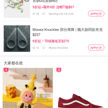
衣$420(原$840)
5折起+额外9折 连帽T恤$67
19
Sporting Life CA (CA)
APP打开
Moose Knuckles 部分再降 | 魏大勋同款夹克
$237
6折起！羽绒服低至$270
12
Moose Knuckles
APP打开
大家都在抢
1
2