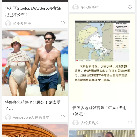
多伦多热推
华人区Steeles&WardenX侵案嫌
犯照片公布！
多伦多热推
特鲁多光膀热吻水果姐！别太爱
安省多地迎强雷暴！狂风+降雨
了…
+冰雹！
Vanpeople人在温哥华
多伦多热推