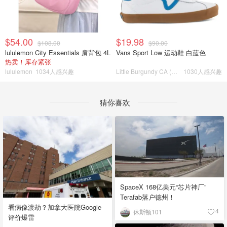
$54.00
$19.98
$108.00
$90.00
lululemon City Essentials 肩背包 4L
Vans Sport Low 运动鞋 白蓝色
热卖！库存紧张
lululemon
1034人感兴趣
Little Burgundy CA (CA）
1030人感兴趣
猜你喜欢
SpaceX 168亿美元“芯片神厂”
Terafab落户德州！
看病像渡劫？加拿大医院Google
休斯顿101
4
评价爆雷