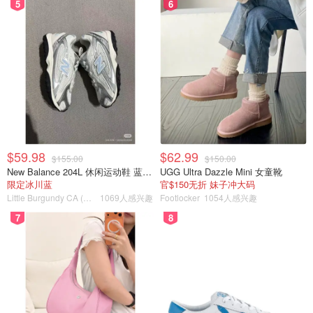
5
6
$59.98
$62.99
$155.00
$150.00
New Balance 204L 休闲运动鞋 蓝银色
UGG Ultra Dazzle Mini 女童靴
限定冰川蓝
官$150无折 妹子冲大码
Little Burgundy CA (CA）
1069人感兴趣
Footlocker
1054人感兴趣
7
8