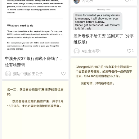
丢丢乐
澳洲老板不给工资 追回来了 (分享
维权版)
A班袁湘琴1
1
中澳开麦37-银行都说不赚钱了，
还有啥赚钱
溜达中澳的王公子