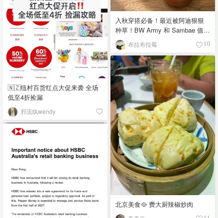
入秋穿搭必备！最近被阿迪狠狠
种草！BW Army 和 Sambae 值得
拥有！
布拉布拉莓
10
🇳🇿纽村百货红点大促来袭 全场
低至4折捡漏
邪流纨wendy
北京美食🥘 费大厨辣椒炒肉
11