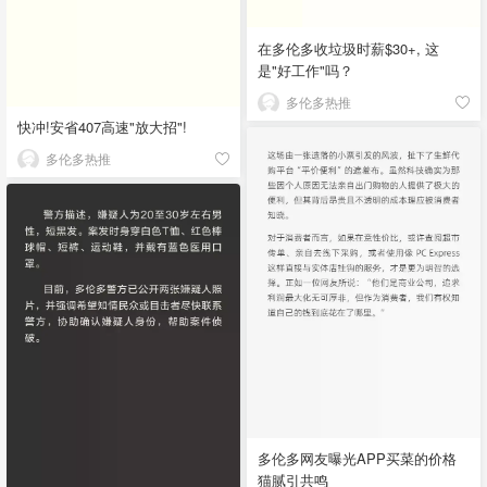
在多伦多收垃圾时薪$30+, 这
是"好工作"吗？
多伦多热推
快冲!安省407高速"放大招"!
多伦多热推
多伦多网友曝光APP买菜的价格
猫腻引共鸣