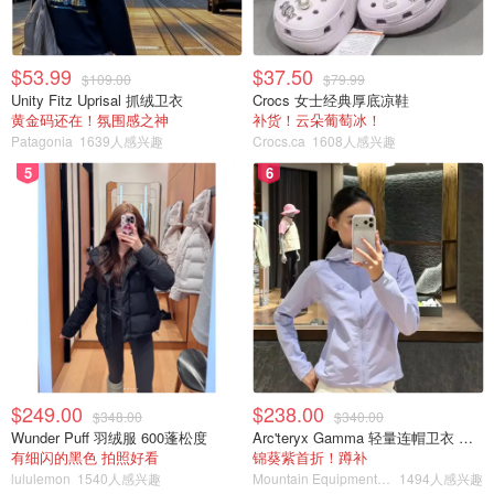
$53.99
$37.50
$109.00
$79.99
Unity Fitz Uprisal 抓绒卫衣
Crocs 女士经典厚底凉鞋
黄金码还在！氛围感之神
补货！云朵葡萄冰！
Patagonia
1639人感兴趣
Crocs.ca
1608人感兴趣
5
6
$249.00
$238.00
$348.00
$340.00
Wunder Puff 羽绒服 600蓬松度
Arc'teryx Gamma 轻量连帽卫衣 女款
有细闪的黑色 拍照好看
锦葵紫首折！蹲补
lululemon
1540人感兴趣
Mountain Equipment Company
1494人感兴趣