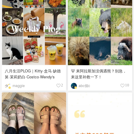
八月生活PLOG｜Kitty·盒马·缺德
🐻 来阿拉斯加没偶遇熊？别急，
舅·茉莉奶白·Costco·Wendy's
来这里补救一下！
maggie
abc個c
2
10