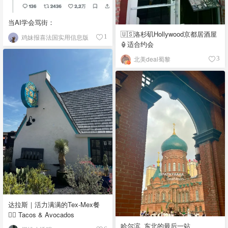
当AI学会骂街：
🇺🇸洛杉矶Hollywood京都居酒屋
鸡妹报喜法国实用信息版
1
🏮适合约会
北美deal蜀黎
3
达拉斯｜活力满满的Tex-Mex餐
👉🏼 Tacos & Avocados
哈尔滨_东北的最后一站