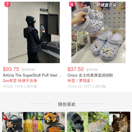
7
8
$93.75
$37.50
$125.00
$79.99
Aritzia The SuperStuff Puff Vest 轻盈亮面马甲
Crocs 女士经典厚底洞洞鞋
2xs有货 轻便不压身
补货！梦境蓝！
Aritzia
1416人感兴趣
Crocs.ca
1237人感兴趣
猜你喜欢