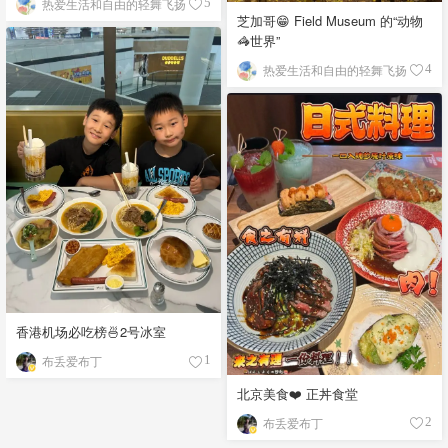
热爱生活和自由的轻舞飞扬
5
芝加哥😁 Field Museum 的“动物
🦓世界”
热爱生活和自由的轻舞飞扬
4
香港机场必吃榜🍜2号冰室
布丢爱布丁
1
北京美食❤️ 正丼食堂
布丢爱布丁
2