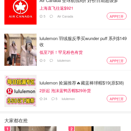
Air Canada 全球航线8折 好价日期超级多
上海直飞往返$921
5
Air Canada
APP打开
lululemon 羽绒服反季买wunder puff 系列$149
收
低至7折！罕见粉色有货
0
lululemon
APP打开
lululemon 捡漏推荐🔥藏蓝棒球帽$19(原$38)
2折起 泡沫蓝鸭舌帽$29补货
24
5
lululemon
APP打开
大家都在抢
1
2