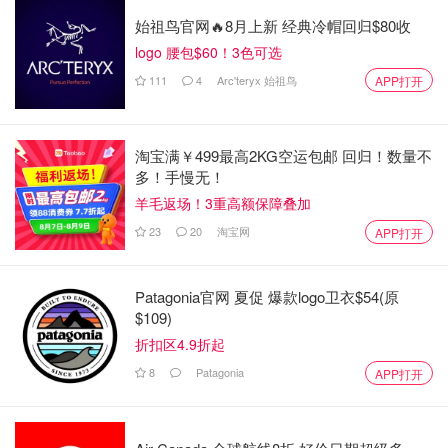
始祖鸟官网🔥8月上新 经典冷帽回归$80收
logo 腰包$60！3色可选
111
4
Arc'teryx 始祖鸟
APP打开
淘宝满￥499最高2KG空运包邮 回归！数量不
多！手慢无！
羊毛返场！3重高额保障叠加
23
20
淘宝网
APP打开
Patagonia官网 夏促 爆款logo卫衣$54(原
$109)
折扣区4.9折起
8
Patagonia
APP打开