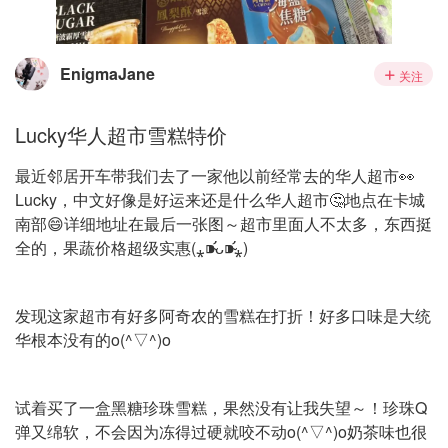
EnigmaJane
关注
Lucky华人超市雪糕特价
最近邻居开车带我们去了一家他以前经常去的华人超市👀
Lucky，中文好像是好运来还是什么华人超市🤔地点在卡城
南部😄详细地址在最后一张图～超市里面人不太多，东西挺
全的，果蔬价格超级实惠(⁎⁍̴̛ᴗ⁍̴̛⁎)
发现这家超市有好多阿奇农的雪糕在打折！好多口味是大统
华根本没有的o(^▽^)o
试着买了一盒黑糖珍珠雪糕，果然没有让我失望～！珍珠Q
弹又绵软，不会因为冻得过硬就咬不动o(^▽^)o奶茶味也很