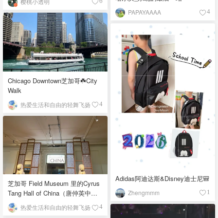
樱桃小透明
6
PAPAYAAAA
4
Chicago Downtown芝加哥☘️City
Walk
热爱生活和自由的轻舞飞扬
4
Adidas阿迪达斯&Disney迪士尼🎒
芝加哥 Field Museum 里的Cyrus
Zhengmmm
Tang Hall of China（唐仲英中国
1
馆）
热爱生活和自由的轻舞飞扬
4