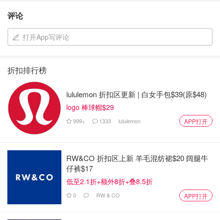
评论
打开App写评论
折扣排行榜
lululemon 折扣区更新 | 白女手包$39(原$48)
logo 棒球帽$29
999+
1333
lululemon
APP打开
RW&CO 折扣区上新 羊毛混纺裙$20 阔腿牛
仔裤$17
低至2.1折+额外8折+叠8.5折
0
RW & CO
APP打开