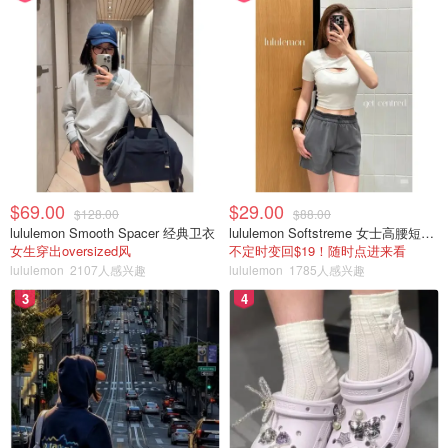
$69.00
$29.00
$128.00
$88.00
lululemon Smooth Spacer 经典卫衣
lululemon Softstreme 女士高腰短裤 10cm
女生穿出oversized风
不定时变回$19！随时点进来看
lululemon
2107人感兴趣
lululemon
1785人感兴趣
3
4