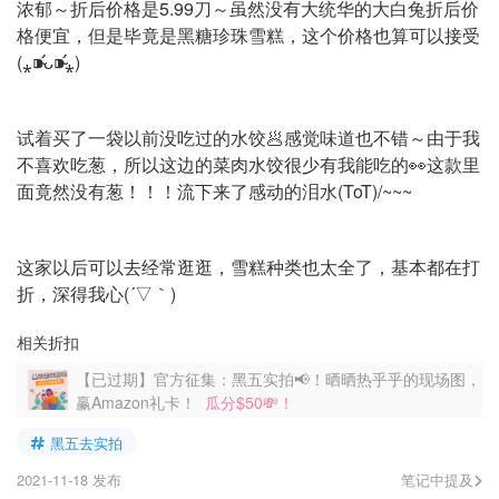
浓郁～折后价格是5.99刀～虽然没有大统华的大白兔折后价
格便宜，但是毕竟是黑糖珍珠雪糕，这个价格也算可以接受
(⁎⁍̴̛ᴗ⁍̴̛⁎)
试着买了一袋以前没吃过的水饺🥟感觉味道也不错～由于我
不喜欢吃葱，所以这边的菜肉水饺很少有我能吃的👀这款里
面竟然没有葱！！！流下来了感动的泪水(ToT)/~~~
这家以后可以去经常逛逛，雪糕种类也太全了，基本都在打
折，深得我心(´▽｀)
相关折扣
【已过期】官方征集：黑五实拍📢！晒晒热乎乎的现场图，
赢Amazon礼卡！
瓜分$50💸！
黑五去实拍
2021-11-18 发布
笔记中提及