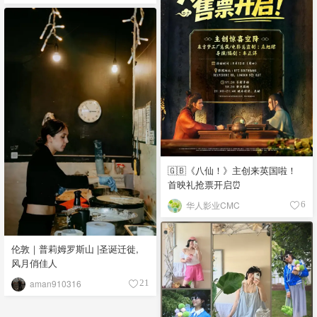
🇬🇧《八仙！》主创来英国啦！
首映礼抢票开启⏰
华人影业CMC
6
伦敦｜普莉姆罗斯山 |圣诞迁徙,
风月俏佳人
aman910316
21