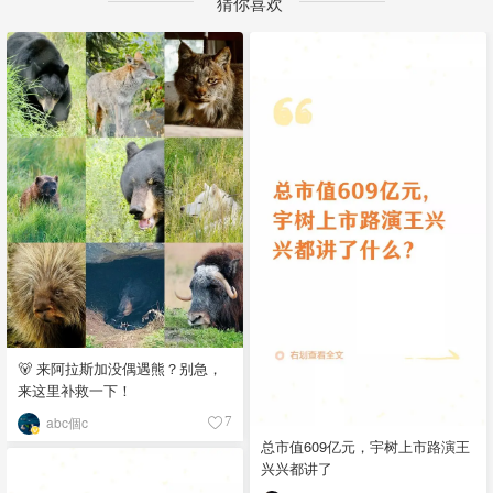
猜你喜欢
🐻 来阿拉斯加没偶遇熊？别急，
来这里补救一下！
abc個c
7
总市值609亿元，宇树上市路演王
兴兴都讲了