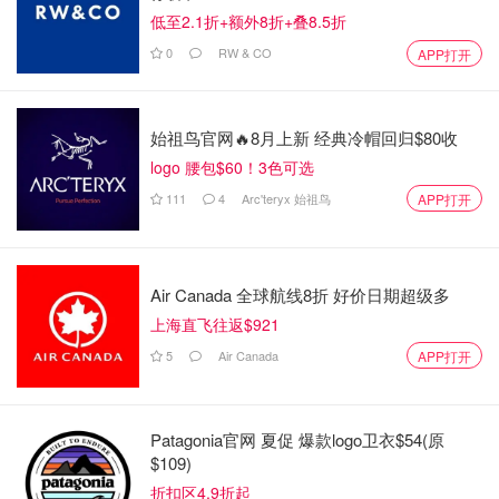
低至2.1折+额外8折+叠8.5折
0
RW & CO
APP打开
始祖鸟官网🔥8月上新 经典冷帽回归$80收
logo 腰包$60！3色可选
111
4
Arc'teryx 始祖鸟
APP打开
Air Canada 全球航线8折 好价日期超级多
上海直飞往返$921
5
Air Canada
APP打开
Patagonia官网 夏促 爆款logo卫衣$54(原
$109)
折扣区4.9折起