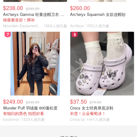
$238.00
$260.00
$340.00
Arc'teryx Gamma 轻量连帽卫衣 女款
Arc'teryx Squamish 女款连帽衫
锦葵紫首折！蹲补
Mountain Equipment Company
1563人感兴趣
Arc'teryx
1552人感兴趣
7
8
$249.00
$37.50
$348.00
$79.99
Wunder Puff 羽绒服 600蓬松度
Crocs 女士经典厚底凉鞋
有细闪的黑色 拍照好看
补货！云朵葡萄冰！
lululemon
1523人感兴趣
Crocs.ca
1441人感兴趣