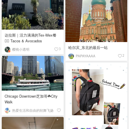
达拉斯｜活力满满的Tex-Mex餐
👉🏼 Tacos & Avocados
哈尔滨_东北的最后一站
樱桃小透明
3
PAPAYAAAA
2
Chicago Downtown芝加哥☘️City
Walk
热爱生活和自由的轻舞飞扬