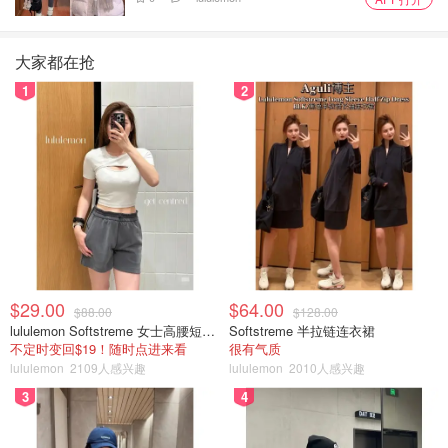
大家都在抢
1
2
$29.00
$64.00
$88.00
$128.00
lululemon Softstreme 女士高腰短裤 10cm
Softstreme 半拉链连衣裙
不定时变回$19！随时点进来看
很有气质
lululemon
2109人感兴趣
lululemon
2010人感兴趣
3
4