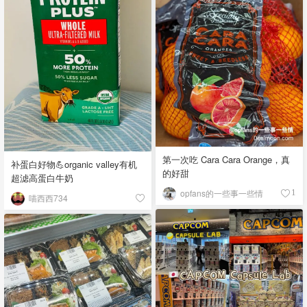
第一次吃 Cara Cara Orange，真
补蛋白好物💪organic valley有机
的好甜
超滤高蛋白牛奶
opfans的一些事一些情
1
喵西西734