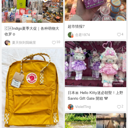
超市情报7
🇨🇦Indigo夏季大促｜各种萌物大
收罗☺️
念君1974
4
夏天快到我碗里
10
日本🎀 Hello Kitty迷必朝聖！上野
Sanrio Gift Gate 開箱 🐼
VioletTing
2