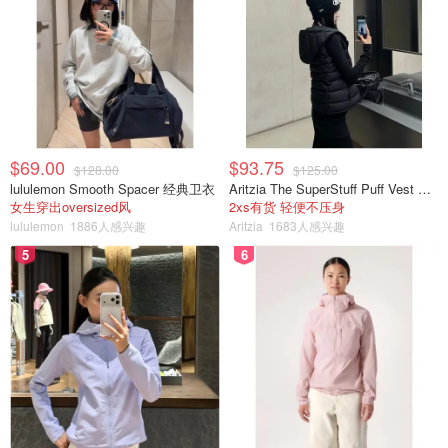
$69.00
$93.75
$128.00
$125.00
lululemon Smooth Spacer 经典卫衣
Aritzia The SuperStuff Puff Vest 轻盈亮面马甲
女生穿出oversized风
2xs有货 轻便不压身
lululemon
1886人感兴趣
Aritzia
1683人感兴趣
5
6