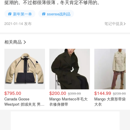
挺潮的。不过都很薄很薄，冬天肯定不够用的。
新年第一单
ssense战利品
2021-01-14 发布
笔记中提及
相关商品
$795.00
$200.00
$144.99
$399.99
$239.99
Canada Goose
Mango Manteco羊毛大
Mango 大廓形带袋
Westport 抓绒夹克 男女
衣修身腰带
大衣
款