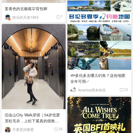
姜黄色的北极狐🦊背包🎒
快乐的天使1963
7
🐟多伦多去哪儿钓鱼？这份地图
全年可用✅
America周末快讯
22
旧金山City Walk穿搭｜54岁也爱
宽松毛衣，上松下紧真的很救比
例
不要坚持要爱
26