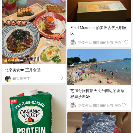
Field Museum 的美洲古代文明展
区
热爱生活和自由的轻舞飞扬
北京美食❤️ 正丼食堂
布丢爱布丁
芝加哥阿德勒天文台南边的密歇
根湖沙滩🏖️
热爱生活和自由的轻舞飞扬
1