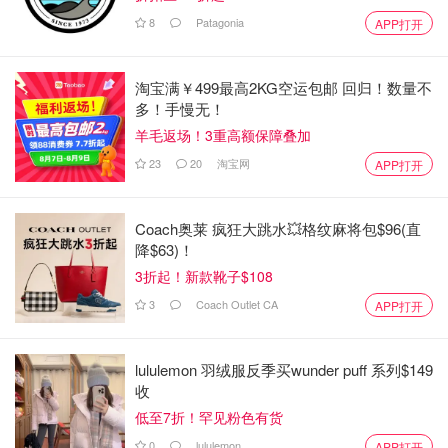
8
Patagonia
APP打开
淘宝满￥499最高2KG空运包邮 回归！数量不
多！手慢无！
羊毛返场！3重高额保障叠加
23
20
淘宝网
APP打开
Coach奥莱 疯狂大跳水💥格纹麻将包$96(直
降$63)！
3折起！新款靴子$108
3
Coach Outlet CA
APP打开
lululemon 羽绒服反季买wunder puff 系列$149
收
低至7折！罕见粉色有货
0
lululemon
APP打开