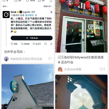
当AI学会骂街：
🇺🇸洛杉矶Hollywood京都居酒屋
鸡妹报喜法国实用信息版
🏮适合约会
北美deal蜀黎
2