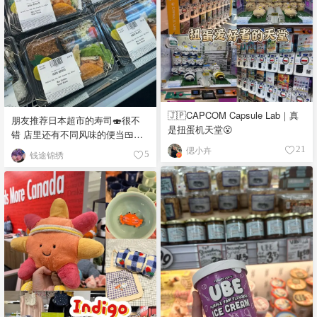
🇯🇵CAPCOM Capsule Lab｜真
朋友推荐日本超市的寿司🍣很不
是扭蛋机天堂😮
错 店里还有不同风味的便当🍱，
饭团🍙 品种真多，价格又实惠，
偲小卉
21
钱途锦绣
5
都看馋了