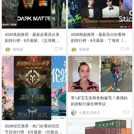
2026美剧推荐 - 最新必看高分美
2026韩剧推荐 - 最新高分好看韩
剧排行榜 - 8月最新: 《​​足球教练
剧排行榜 - 8月最新：丁海寅《我
》第四季回归！
的荒糖恋爱 》上线❣️
省钱君
省钱君
20
18
带1岁宝宝坐商务舱被骂？澳洲妈
妈发帖引爆全网争议
土澳生活碎片
2
2026综艺推荐 - 热门好看的综艺
节目排行榜 - 8月最新:《​​伦敦合伙