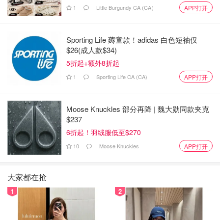
1
Little Burgundy CA (CA）
APP打开
Sporting Life 薅童款！adidas 白色短袖仅
$26(成人款$34)
5折起+额外8折起
1
Sporting Life CA (CA)
APP打开
Moose Knuckles 部分再降 | 魏大勋同款夹克
$237
6折起！羽绒服低至$270
10
Moose Knuckles
APP打开
大家都在抢
1
2