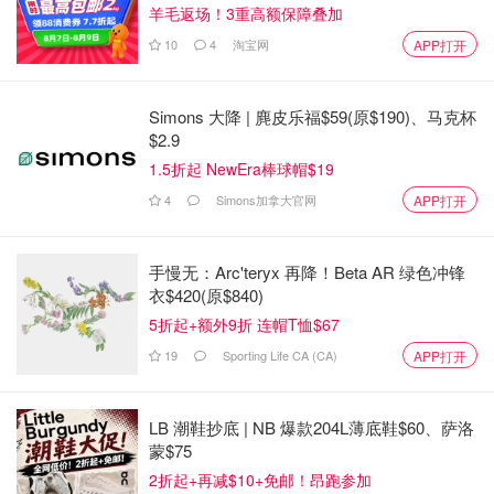
羊毛返场！3重高额保障叠加
10
4
淘宝网
APP打开
Simons 大降 | 麂皮乐福$59(原$190)、马克杯
$2.9
1.5折起 NewEra棒球帽$19
4
Simons加拿大官网
APP打开
手慢无：Arc'teryx 再降！Beta AR 绿色冲锋
衣$420(原$840)
5折起+额外9折 连帽T恤$67
19
Sporting Life CA (CA)
APP打开
LB 潮鞋抄底 | NB 爆款204L薄底鞋$60、萨洛
蒙$75
2折起+再减$10+免邮！昂跑参加