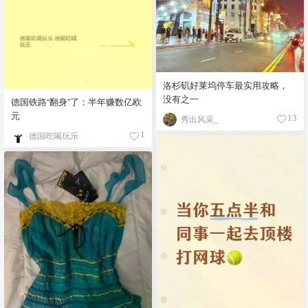
洛杉矶好莱坞停车最实用攻略，
没有之一
德国铁路“翻身”了：半年赚数亿欧
元
秀出风采_
13
德国吃喝玩乐
1