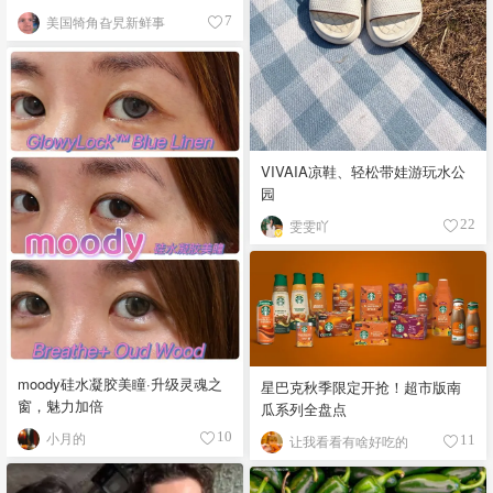
美国犄角旮旯新鲜事
7
VIVAIA凉鞋、轻松带娃游玩水公
园
雯雯吖
22
moody硅水凝胶美瞳·升级灵魂之
星巴克秋季限定开抢！超市版南
窗，魅力加倍
瓜系列全盘点
小月的
10
让我看看有啥好吃的
11