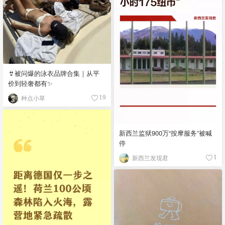
👙被问爆的泳衣品牌合集｜从平
价到轻奢都有✨
种点小草
19
新西兰监狱900万“按摩服务”被喊
停
新西兰发现君
1