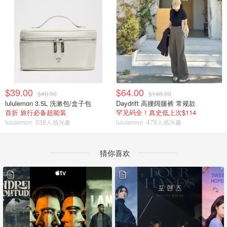
$39.00
$64.00
$48.00
$148.00
lululemon 3.5L 洗漱包/盒子包
Daydrift 高腰阔腿裤 常规款
首折 旅行必备超能装
罕见码全！真史低上次$114
lululemon
538人感兴趣
lululemon
479人感兴趣
猜你喜欢