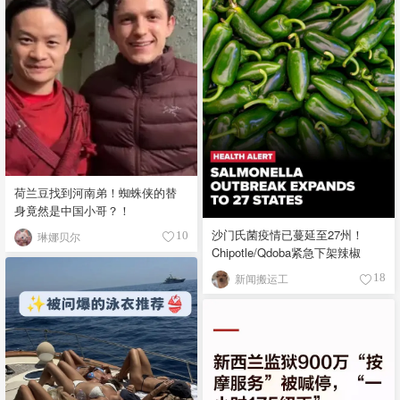
荷兰豆找到河南弟！蜘蛛侠的替
身竟然是中国小哥？！
沙门氏菌疫情已蔓延至27州！
琳娜贝尔
10
Chipotle/Qdoba紧急下架辣椒
新闻搬运工
18