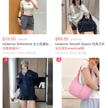
$19.00
$69.00
$88.00
$128.00
lululemon Softstreme 女士高腰短裤 10cm
lululemon Smooth Spacer 经典卫衣
仅限2码$19！
女生穿出oversized风
lululemon
2328人感兴趣
lululemon
894人感兴趣
3
4