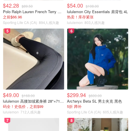
$42.28
$54.00
$89.50
$108.00
Polo Ralph Lauren French Terry 女童连帽卫衣 7-16码
lululemon City Essentials 肩背包 4L
之前$66.96
热卖！库存紧张
Sporting Life CA (CA)
894人感兴趣
lululemon
803人感兴趣
5
6
$49.00
$299.94
$168.00
$600.00
lululemon 高腰加绒紧身裤 28"≈71cm 5个口袋
Arc'teryx Beta SL 男士夹克 黑色
码全！史低价，之前$99
5折 蹲补
lululemon
712人感兴趣
Sporting Life CA (CA)
605人感兴趣
7
8