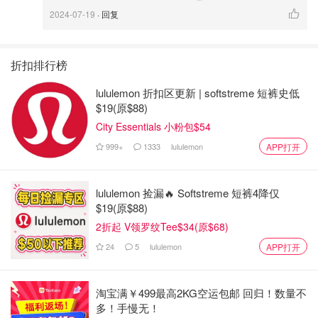
2024-07-19
· 回复
折扣排行榜
lululemon 折扣区更新 | softstreme 短裤史低
$19(原$88)
City Essentials 小粉包$54
999+
1333
lululemon
APP打开
lululemon 捡漏🔥 Softstreme 短裤4降仅
$19(原$88)
2折起 V领罗纹Tee$34(原$68)
24
5
lululemon
APP打开
淘宝满￥499最高2KG空运包邮 回归！数量不
多！手慢无！