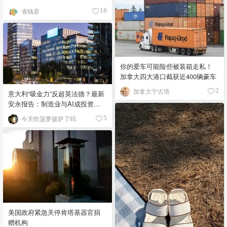
人》回归啦
省钱君
18
你的爱车可能险些被装箱走私！
加拿大四大港口截获近400辆豪车
加拿大宁古塔
2
意大利“吸金力”反超英法德？最新
安永报告：制造业与AI成投资新
宠！
今天吃菠萝披萨了吗
5
美国政府紧急关停肯塔基器官捐
赠机构