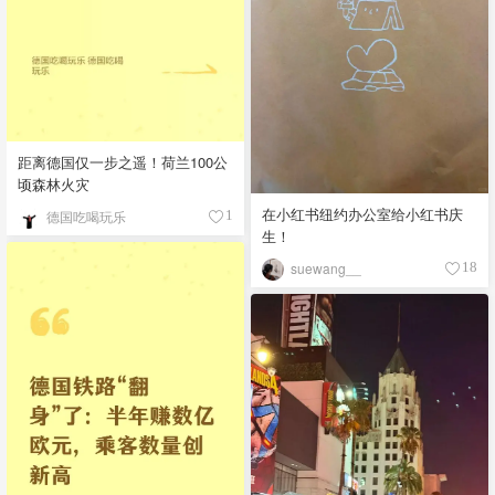
距离德国仅一步之遥！荷兰100公
顷森林火灾
在小红书纽约办公室给小红书庆
德国吃喝玩乐
1
生！
suewang__
18