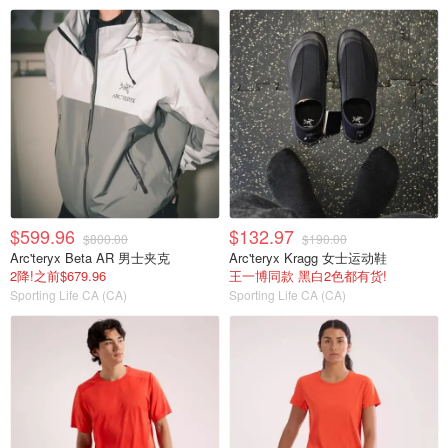
$599.96
$132.97
$800.00
$190.00
Arc'teryx Beta AR 男士夹克
Arc'teryx Kragg 女士运动鞋
2降!之前$679.96
王一博同款 黑白2色都有货!
Sporting Life CA (CA)
Sporting Life CA (CA)