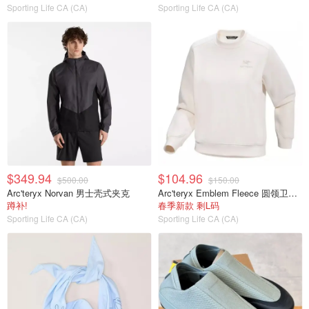
Sporting Life CA (CA)
Sporting Life CA (CA)
$349.94
$104.96
$500.00
$150.00
Arc'teryx Norvan 男士壳式夹克
Arc'teryx Emblem Fleece 圆领卫衣 女款
蹲补!
春季新款 剩L码
Sporting Life CA (CA)
Sporting Life CA (CA)