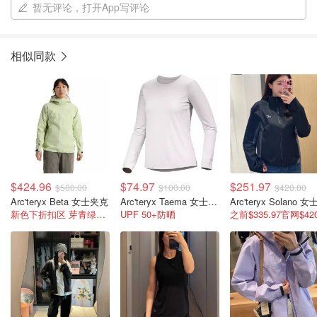
暂无评论，打开App写评论
相似同款
$424.96
$74.97
$251.97
$500.00
$100.00
$420.00
Arc'teryx Beta 女士夹克
Arc'teryx Taema 女士长袖运动上衣
新色下折扣区 芽青绿好嫩!蹲补
UPF 50+防晒