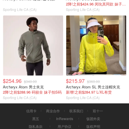
2降!之前$424.96 闵玧其同款 妹子拍小码
Sporting Life CA (CA)
Sporting Life CA (CA)
$254.96
$215.97
$340.00
$360.00
Arc'teryx Atom 男士夹克
Arc'teryx Atom SL 男士连帽夹克
2降!之前$288.96 码较全 妹子拍S码
新增!之前$284.97 L/XL有货
Sporting Life CA (CA)
Sporting Life CA (CA)
信用卡
商业合作
联系我们
双十一
黑五
InRewards
饭团外卖
隐私条款
用户协议
版权声明