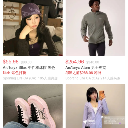
$55.96
$254.96
$80.00
$340.00
Arc'teryx Silex 中性棒球帽 黑色
Arc'teryx Atom 男士夹克
码全 紫色打折
2降!之前$288.96 蹲补
Sporting Life CA (CA)
195人感兴趣
Sporting Life CA (CA)
214人感兴趣