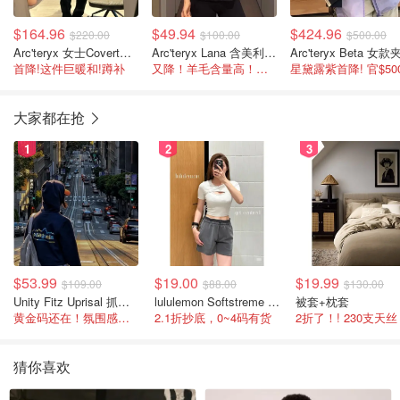
$164.96
$49.94
$424.96
$220.00
$100.00
$500.00
Arc'teryx 女士Covert开衫外套
Arc'teryx Lana 含美利奴羊毛背心
Arc'teryx Beta 女
首降!这件巨暖和!蹲补
又降！羊毛含量高！官网$100 蹲补
大家都在抢
1
2
3
$53.99
$19.00
$19.99
$109.00
$88.00
$130.00
Unity Fitz Uprisal 抓绒卫衣
lululemon Softstreme 女士高腰短裤 10cm
被套+枕套
黄金码还在！氛围感之神
2.1折抄底，0~4码有货
2折了！! 230支天丝
猜你喜欢