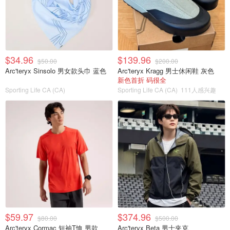
$34.96
$139.96
$50.00
$200.00
Arc'teryx Sinsolo 男女款头巾 蓝色
Arc'teryx Kragg 男士休闲鞋 灰色
新色首折 码很全
Sporting Life CA (CA)
Sporting Life CA (CA)
111人感兴趣
$59.97
$374.96
$80.00
$500.00
Arc'teryx Cormac 短袖T恤 男款
Arc'teryx Beta 男士夹克