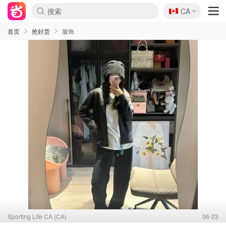
🇨🇦
CA
首页
抢好货
服饰
Sporting Life CA (CA)
06-23