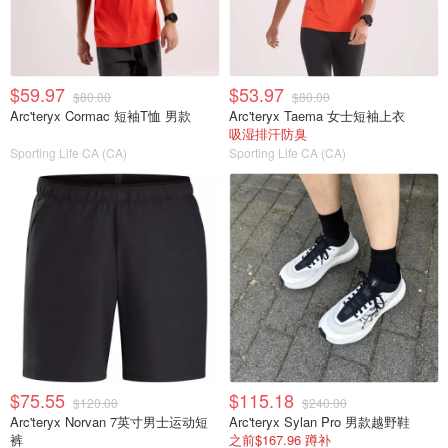
$59.97
$53.97
$80.00
$80.00
Arc'teryx Cormac 短袖T恤 男款
Arc'teryx Taema 女士短袖上衣
吸湿排汗防臭
Sporting Life CA (CA)
Sporting Life CA (CA)
$75.55
$115.18
$120.00
$240.00
Arc'teryx Norvan 7英寸男士运动短
Arc'teryx Sylan Pro 男款越野鞋
裤
之前$167.96 蹲补