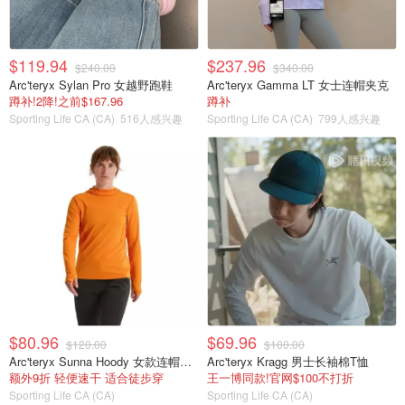
$119.94
$237.96
$240.00
$340.00
Arc'teryx Sylan Pro 女越野跑鞋
Arc'teryx Gamma LT 女士连帽夹克
蹲补!2降!之前$167.96
蹲补
Sporting Life CA (CA)
516人感兴趣
Sporting Life CA (CA)
799人感兴趣
$80.96
$69.96
$120.00
$100.00
Arc'teryx Sunna Hoody 女款连帽上衣
Arc'teryx Kragg 男士长袖棉T恤
额外9折 轻便速干 适合徒步穿
王一博同款!官网$100不打折
Sporting Life CA (CA)
Sporting Life CA (CA)