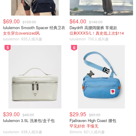
$69.00
$64.00
$128.00
$148.00
lululemon Smooth Spacer 经典卫衣
Daydrift 高腰阔腿裤 常规款
女生穿出oversized风
仅剩XXXS/L！真史低上次$114
lululemon
835人感兴趣
lululemon
700人感兴趣
5
6
$39.00
$29.95
$48.00
$60.00
lululemon 3.5L 洗漱包/盒子包
Fjallraven High Coast 腰包
罕见好价 手慢无
lululemon
638人感兴趣
Simons
621人感兴趣