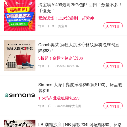
淘宝满￥499最高2KG包邮 回归！数量不多！
手慢无！
紧急返场！上次没薅到！赶紧冲
6
3
淘宝网
APP打开
Coach奥莱 疯狂大跳水💥格纹麻将包$96(直
降$63)！
3折起！金标卡包史低$36
0
Coach Outlet CA
APP打开
Simons 大降 | 麂皮乐福$59(原$190)、床品套
装$19
1.5折起 北极狐腰包$29
3
Simons加拿大官网
APP打开
LB 潮鞋抄底 | NB 爆款204L薄底鞋$60、萨洛