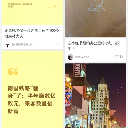
距离德国仅一步之遥！荷兰100公
顷森林火灾
在小红书纽约办公室给小红书庆
德国吃喝玩乐
生！
suewang__
13