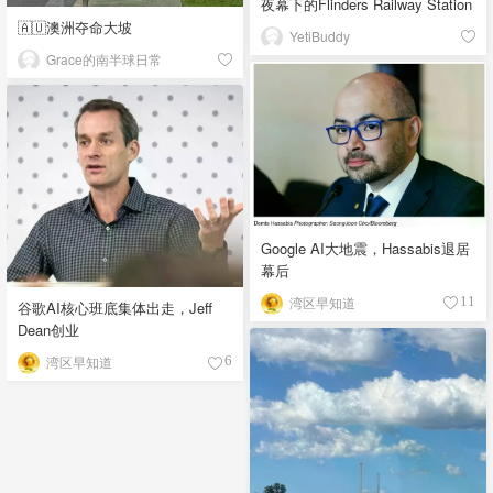
夜幕下的Flinders Railway Station
🇦🇺澳洲夺命大坡
YetiBuddy
Grace的南半球日常
Google AI大地震，Hassabis退居
幕后
湾区早知道
11
谷歌AI核心班底集体出走，Jeff
Dean创业
湾区早知道
6