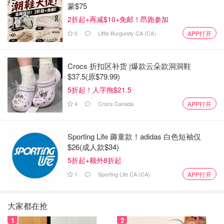
蒙$75
2折起+再减$10+免邮！昂跑参加
0
Little Burgundy CA (CA）
APP打开
Crocs 折扣区补货 |爆款云朵款洞洞鞋
$37.5(原$79.99)
5折起！人字拖$21.5
4
Crocs Canada
APP打开
Sporting Life 薅童款！adidas 白色短袖仅
$26(成人款$34)
5折起+额外8折起
1
Sporting Life CA (CA)
APP打开
大家都在抢
1
2