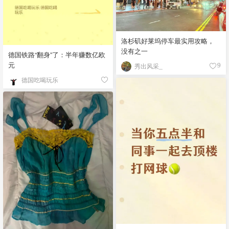
洛杉矶好莱坞停车最实用攻略，
没有之一
德国铁路“翻身”了：半年赚数亿欧
元
秀出风采_
9
德国吃喝玩乐