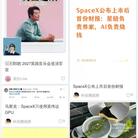
🇬🇧郎朗·2027英国音乐会巡演官
宣
英区Live
SpaceX公布上市后首份财报
科技圈观察
8
马斯克：SpaceX只使用英伟达
GPU
科技圈观察
9