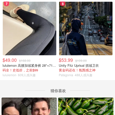
7
8
$49.00
$53.99
$168.00
$109.00
lululemon 高腰加绒紧身裤 28"≈71cm 5个口袋
Unity Fitz Uprisal 抓绒卫衣
码全！史低价，之前$99
黄金码还在！氛围感之神
lululemon
609人感兴趣
Patagonia
488人感兴趣
猜你喜欢