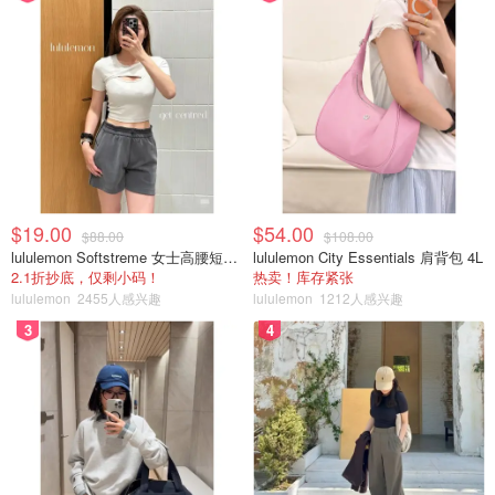
$19.00
$54.00
$88.00
$108.00
lululemon Softstreme 女士高腰短裤 10cm
lululemon City Essentials 肩背包 4L
2.1折抄底，仅剩小码！
热卖！库存紧张
lululemon
2455人感兴趣
lululemon
1212人感兴趣
3
4