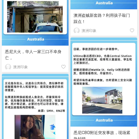
澳洲盗贼新套路？利用孩子敲门
踩点！
澳洲印象
悉尼大火，华人一家三口不幸身
亡，
澳洲印象
悉尼CBD附近突发事故，现场紧
急封锁