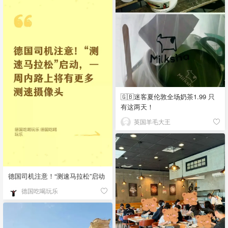
🇬🇧迷客夏伦敦全场奶茶1.99 只
有这两天！
英国羊毛大王
德国司机注意！“测速马拉松”启动
德国吃喝玩乐