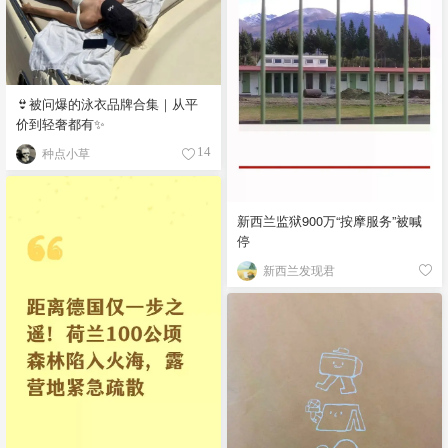
👙被问爆的泳衣品牌合集｜从平
价到轻奢都有✨
种点小草
14
新西兰监狱900万“按摩服务”被喊
停
新西兰发现君