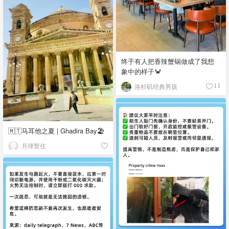
终于有人把香辣蟹锅做成了我想
象中的样子🦀
洛杉矶经典男孩
11
🇲🇹马耳他之夏 | Ghadira Bay🏖️
月球暂住