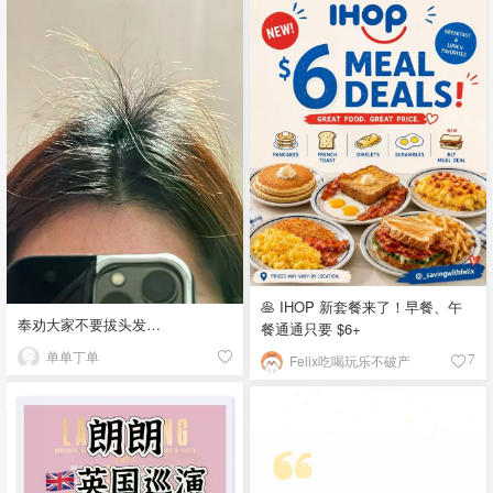
🥞 IHOP 新套餐来了！早餐、午
奉劝大家不要拔头发…
餐通通只要 $6+
单单丁单
Felix吃喝玩乐不破产
7