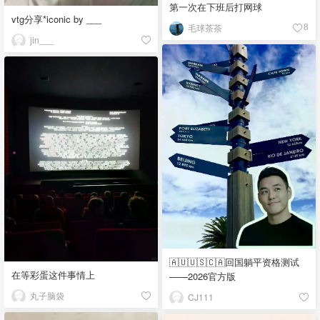
第一次在下班后打网球
vtg分享*iconic by ___
毛球茶茶
8
jin___
🇦🇺🇺🇸🇨🇦回国躺平资格测试
在等彩蛋这件事情上
——2026官方版
丸子脑袋
CJ111