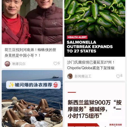
荷兰豆找到河南弟！蜘蛛侠的替
身竟然是中国小哥？！
沙门氏菌疫情已蔓延至27州！
琳娜贝尔
6
Chipotle/Qdoba紧急下架辣椒
新闻搬运工
8