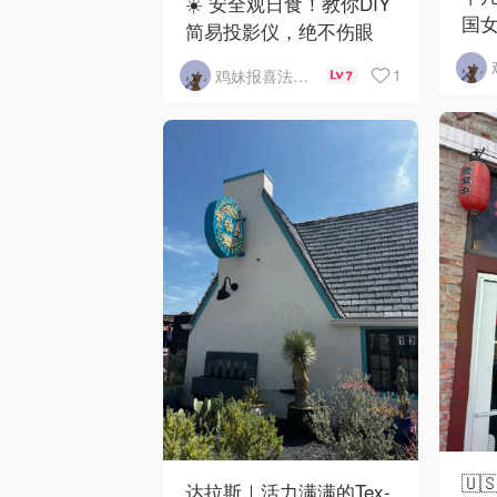
☀️ 安全观日食！教你DIY
国
简易投影仪，绝不伤眼
1
鸡妹报喜法国实用信息版
7
🇺
达拉斯｜活力满满的Tex-