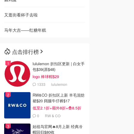
又逛街看杯子去啦
马年大吉——红糖年糕
点击排行榜
lululemon 折扣区更新 | 白女手
包$39(原$48)
logo 棒球帽$29
1333
lululemon
RW&CO 折扣区上新 羊毛混纺
裙$20 阔腿牛仔裤$17
低至2.1折+额外8折+叠8.5折
0
RW & CO
始祖鸟官网🔥8月上新 经典冷
帽回归$80收