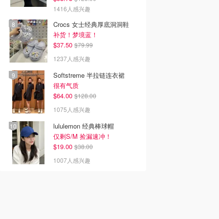
1416人感兴趣
Crocs 女士经典厚底洞洞鞋
补货！梦境蓝！
$37.50
$79.99
1237人感兴趣
Softstreme 半拉链连衣裙
很有气质
$64.00
$128.00
1075人感兴趣
lululemon 经典棒球帽
仅剩S/M 捡漏速冲！
$19.00
$38.00
1007人感兴趣