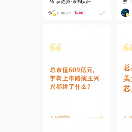
马·缺德舅·茉莉奶白
熊
·Costco·Wendy's
下
2
maggie
20