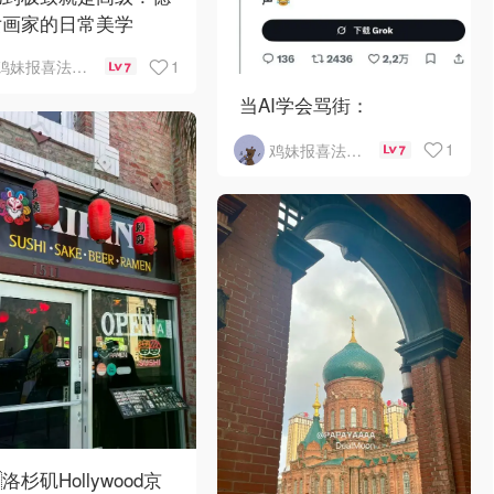
女画家的日常美学
1
鸡妹报喜法国实用信息版
7
当AI学会骂街：
1
鸡妹报喜法国实用信息版
7
洛杉矶Hollywood京