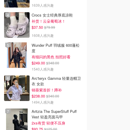
1639人感兴趣
Crocs 女士经典厚底凉鞋
补货！云朵葡萄冰！
$37.50
$79.99
1608人感兴趣
Wunder Puff 羽绒服 600蓬松
度
有细闪的黑色 拍照好看
$249.00
$348.00
1540人感兴趣
Arc'teryx Gamma 轻量连帽卫
衣 女款
锦葵紫首折！蹲补
$238.00
$340.00
1494人感兴趣
Aritzia The SuperStuff Puff
Vest 轻盈亮面马甲
2xs有货 轻便不压身
$93.75
$125.00