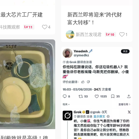
球最大芯片工厂开建
新西兰即将迎来“跨代财
富大转移”！
4
科技圈观察
11
1
新西兰发现君
10
凡到极致就是高级！德