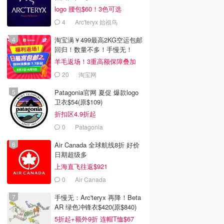
logo 腰包$60！3色可选
4
Arc'teryx 始祖鸟
淘宝满￥499最高2KG空运包邮
回归！数量不多！手慢无！
羊毛返场！3重高额保障叠加
20
淘宝网
Patagonia官网 夏促 爆款logo
卫衣$54(原$109)
折扣区4.9折起
0
Patagonia
Air Canada 全球航线8折 好价
日期超级多
上海直飞往返$921
0
Air Canada
手慢无：Arc'teryx 再降！Beta
AR 绿色冲锋衣$420(原$840)
5折起+额外9折 连帽T恤$67