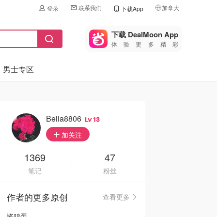
联系我们
加拿大
登录
下载App
🇺🇸
美国
下载 DealMoon App
体验更多精彩
🇨🇳
中国
男士专区
🇨🇦
加拿大
🇬🇧
英国
🇩🇪
德国
Bella8806
13
🇫🇷
加关注
法国
🇮🇹
1369
47
意大利
笔记
粉丝
🇦🇺
澳洲
作者的更多原创
查看更多
🇳🇿
新西兰
酱鸡蛋