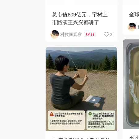
总市值609亿元，宇树上
全
市路演王兴兴都讲了
2
科技圈观察
11
平