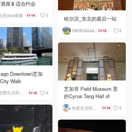
酒屋🏮适合约会
3
北美deal蜀黎
16
哈尔滨_东北的最后一站
4
PAPAYAAAA
13
cago Downtown芝加
City Walk
芝加哥 Field Museum 里
4
热爱生活和自由的轻舞飞扬
18
的Cyrus Tang Hall of
China（唐仲英中国馆）
4
热爱生活和自由的轻舞飞扬
18