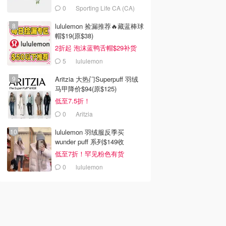
0
Sporting Life CA (CA)
lululemon 捡漏推荐🔥藏蓝棒球
帽$19(原$38)
2折起 泡沫蓝鸭舌帽$29补货
5
lululemon
Aritzia 大热门Superpuff 羽绒
马甲降价$94(原$125)
低至7.5折！
0
Aritzia
lululemon 羽绒服反季买
wunder puff 系列$149收
低至7折！罕见粉色有货
0
lululemon