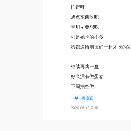
忙得呀
烤点东西吃吧
宝贝👧🏻想吃
可是她吃的不多
我都送给朋友们一起才吃的
继续再烤一盘
好久没有做蛋卷
下周抽空做
6月盛夏
2024-06-13 发布