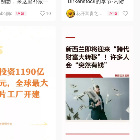
？别急，来这里补救一
Birkenstock的季节-内附
！
如何选择
10
abc個c
花开富贵之Mo个Mo
21
12