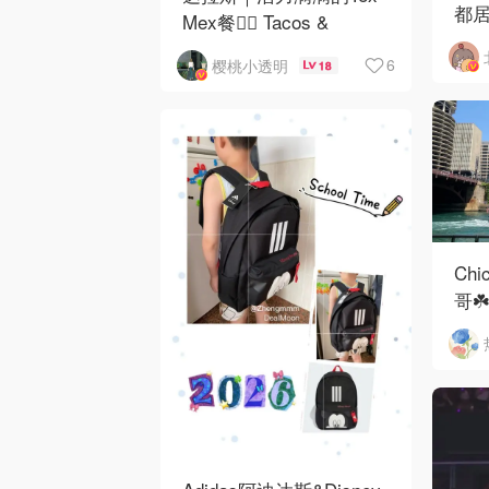
都居
Mex餐👉🏼 Tacos &
Avocados
6
樱桃小透明
18
Chi
哥☘️