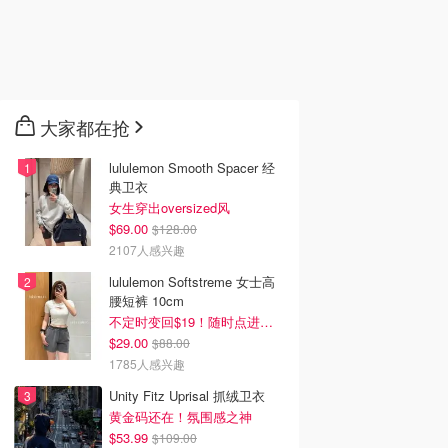
大家都在抢
lululemon Smooth Spacer 经
典卫衣
女生穿出oversized风
$69.00
$128.00
2107人感兴趣
lululemon Softstreme 女士高
腰短裤 10cm
不定时变回$19！随时点进来看
$29.00
$88.00
1785人感兴趣
Unity Fitz Uprisal 抓绒卫衣
黄金码还在！氛围感之神
$53.99
$109.00