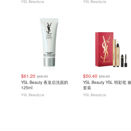
YSL Beauty.ca
YSL Beauty.ca
$61.20
$50.40
$68.00
$56.00
YSL Beauty 夜皇后洗面奶
YSL Beauty YSL 明彩笔 
125ml
套装
YSL Beauty.ca
YSL Beauty.ca