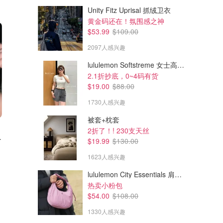
Unity Fitz Uprisal 抓绒卫衣
黄金码还在！氛围感之神
$53.99
$109.00
2097人感兴趣
lululemon Softstreme 女士高腰短裤 10cm
2.1折抄底，0~4码有货
$19.00
$88.00
1730人感兴趣
被套+枕套
$48.60
$50.40
$81.00
$56.00
2折了！! 230支天丝
底液 LC1
YSL Beauty 恒久持妆粉底液
YSL Beauty 恒久遮瑕膏
$19.99
$130.00
6折+4倍积分 免费当日送达 超多色号可选！
国内￥400 持久扒脸不位移
1623人感兴趣
Sephora.ca
128人感兴趣
YSL Beauty.ca
lululemon City Essentials 肩背包 4L
热卖小粉包
$54.00
$108.00
1330人感兴趣