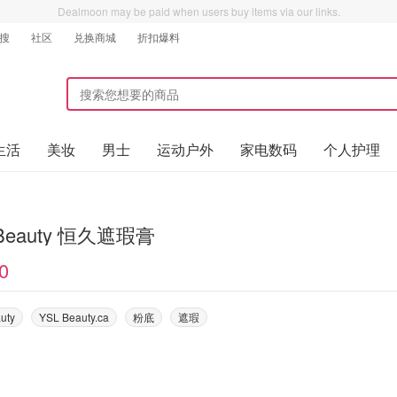
Dealmoon may be paid when users buy items via our links.
搜
社区
兑换商城
折扣爆料
生活
美妆
男士
运动户外
家电数码
个人护理
 Beauty 恒久遮瑕膏
0
uty
YSL Beauty.ca
粉底
遮瑕