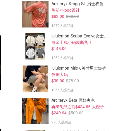
Arc'teryx Kragg SL 男士棉质短袖T恤
胸前小logo设计
$63.00
$90.00
1279人感兴趣
lululemon Scuba Evolve女士连帽卫衣 全拉链
白金上线小码就断货！
$148.00
1260人感兴趣
lululemon Mile 6英寸男士短裤
仅剩大码
$39.00
$78.00
1055人感兴趣
Arc'teryx Beta 男款夹克
再降5折!之前$424.96 大橙子好显白 蹲补
$249.94
$500.00
973人感兴趣