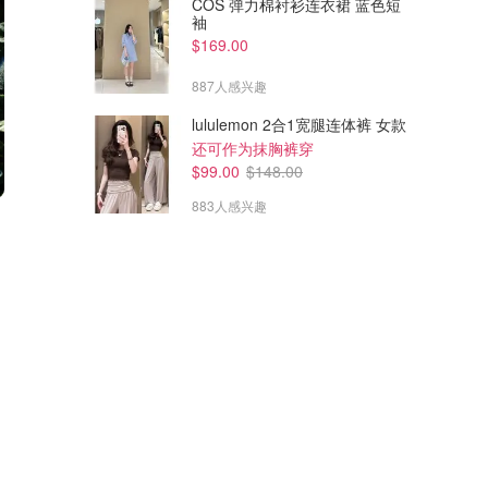
COS 弹力棉衬衫连衣裙 蓝色短
袖
$169.00
887人感兴趣
lululemon 2合1宽腿连体裤 女款
还可作为抹胸裤穿
$99.00
$148.00
883人感兴趣