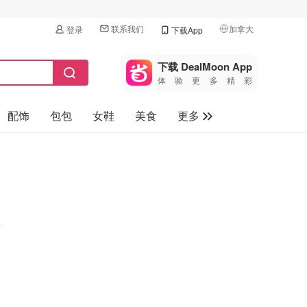
联系我们
加拿大
登录
下载App
🇺🇸
美国
下载 DealMoon App
体验更多精彩
🇨🇳
中国
配饰
包包
女鞋
美食
更多
🇨🇦
加拿大
🇬🇧
母婴玩具
英国
保健品
🇩🇪
德国
旅游
🇫🇷
法国
汽车
🇮🇹
意大利
🇦🇺
澳洲
🇳🇿
新西兰