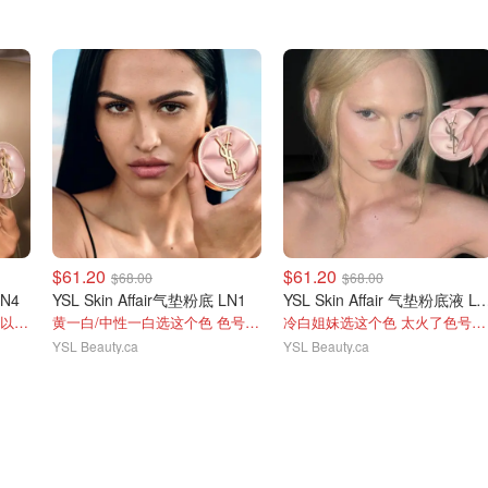
$61.20
$61.20
$68.00
$68.00
LN4
YSL Skin Affair气垫粉底 LN1
YSL Skin Affair 气垫粉
黄二白/自然肤色选这个色 可以看看其他色号
黄一白/中性一白选这个色 色号暂时缺货
冷白姐妹选这个色 太火了色号缺货了
YSL Beauty.ca
YSL Beauty.ca