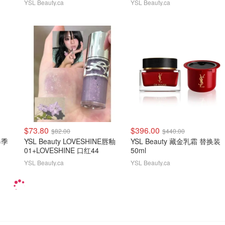
YSL Beauty.ca
YSL Beauty.ca
$73.80
$396.00
$82.00
$440.00
春季
YSL Beauty LOVESHINE唇釉
YSL Beauty 藏金乳霜 替换装
01+LOVESHINE 口红44
50ml
YSL Beauty.ca
YSL Beauty.ca