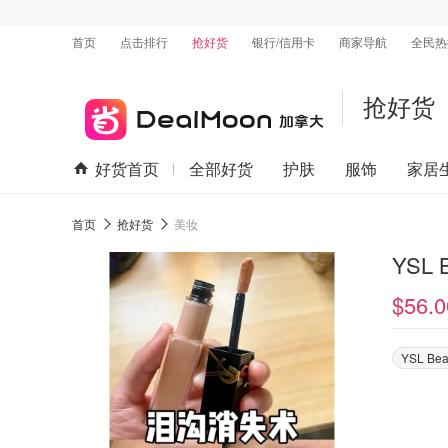
首页
点击排行
抢好货
银行/信用卡
商家导航
全民热
抢好货
好货首页
全部好货
护肤
服饰
家居
首页
抢好货
美妆
YSL
$56.0
YSL Bea