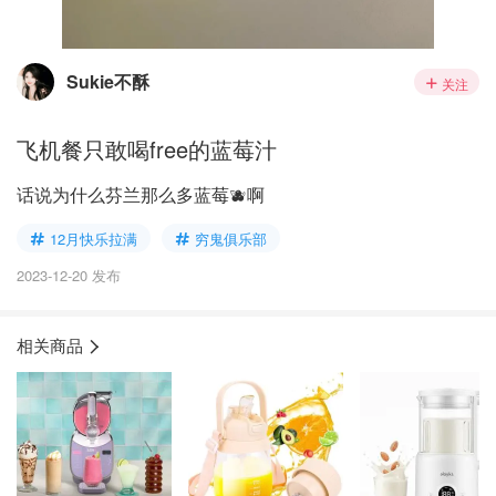
Sukie不酥
关注
飞机餐只敢喝free的蓝莓汁
话说为什么芬兰那么多蓝莓🫐啊
12月快乐拉满
穷鬼俱乐部
2023-12-20 发布
相关商品