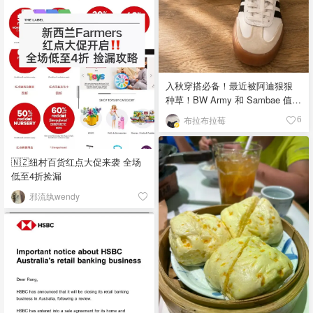
入秋穿搭必备！最近被阿迪狠狠
种草！BW Army 和 Sambae 值得
拥有！
布拉布拉莓
6
🇳🇿纽村百货红点大促来袭 全场
低至4折捡漏
邪流纨wendy