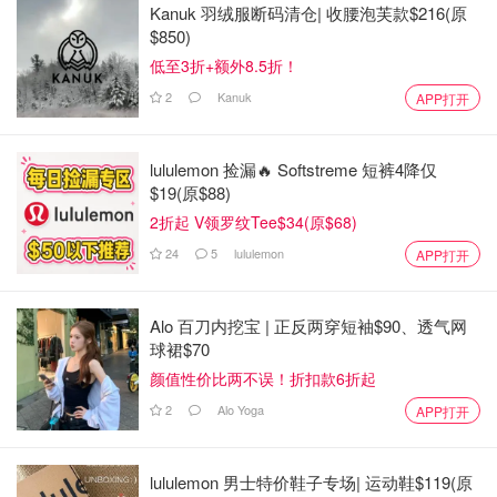
Kanuk 羽绒服断码清仓| 收腰泡芙款$216(原
$850)
低至3折+额外8.5折！
2
Kanuk
APP打开
lululemon 捡漏🔥 Softstreme 短裤4降仅
$19(原$88)
2折起 V领罗纹Tee$34(原$68)
24
5
lululemon
APP打开
Alo 百刀内挖宝 | 正反两穿短袖$90、透气网
球裙$70
颜值性价比两不误！折扣款6折起
2
Alo Yoga
APP打开
lululemon 男士特价鞋子专场| 运动鞋$119(原