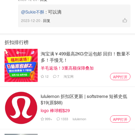
:
可以滴
@Sukie不酥
2023-12-20
· 回复
折扣排行榜
淘宝满￥499最高2KG空运包邮 回归！数量不
多！手慢无！
羊毛返场！3重高额保障叠加
12
7
淘宝网
APP打开
lululemon 折扣区更新 | softstreme 短裤史低
$19(原$88)
logo 棒球帽$29
999+
1333
lululemon
APP打开