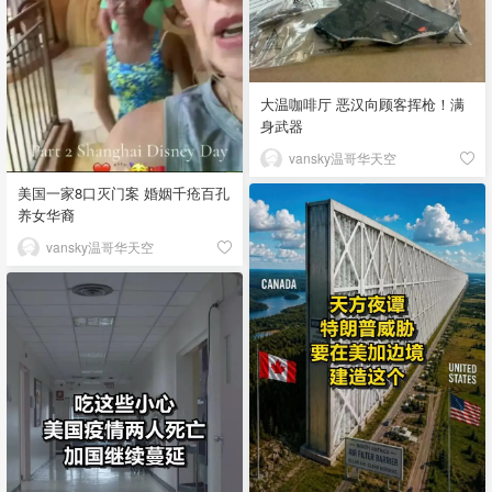
大温咖啡厅 恶汉向顾客挥枪！满
身武器
vansky温哥华天空
美国一家8口灭门案 婚姻千疮百孔
养女华裔
vansky温哥华天空