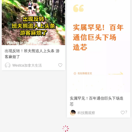
出现反转！班夫熊追人上头条 游
客麻烦了
Westca加拿大生活
实属罕见！百年通信巨头下场造
芯
科技圈观察
7