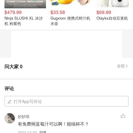
$479.99
$33.58
$69.99
Ninja SLUSHi XL 冰沙
Gugxiom 便携式榨汁机
Olayks自动豆浆机
机 粉紫色
水壶
问大家
0
全部
评论
打开App写评论
妙妙喵
有免费🆓蓝莓汁可以啊！能续杯不？
2023-12-20
· 回复