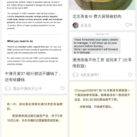
北京美食🥘 费大厨辣椒炒肉
丢丢乐
9
澳洲老板不给工资 追回来了 (分享
维权版)
中澳开麦37-银行都说不赚钱了，
A班袁湘琴1
还有啥赚钱
溜达中澳的王公子