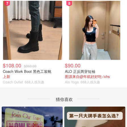
7
8
$108.00
$90.00
$360.00
Coach Work Boot 黑色工装靴
ALO 正反两穿短袖
上新
图源来自@年糕好好吃-/xhs
Coach Outlet
668人感兴趣
Alo Yoga
668人感兴趣
猜你喜欢