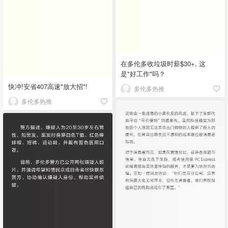
在多伦多收垃圾时薪$30+, 这
是"好工作"吗？
快冲!安省407高速"放大招"!
多伦多热推
多伦多热推