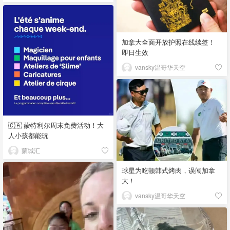
加拿大全面开放护照在线续签！
即日生效
vansky温哥华天空
🇨🇦 蒙特利尔周末免费活动！大
人小孩都能玩
蒙城汇
球星为吃顿韩式烤肉，误闯加拿
大！
vansky温哥华天空