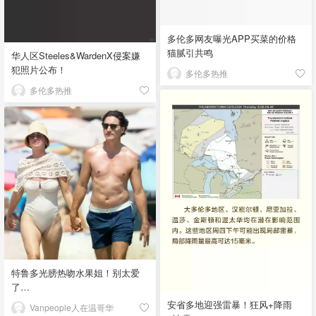
多伦多网友曝光APP买菜的价格
猫腻引共鸣
华人区Steeles&WardenX侵案嫌
犯照片公布！
多伦多热推
多伦多热推
特鲁多光膀热吻水果姐！别太爱
了…
安省多地迎强雷暴！狂风+降雨
Vanpeople人在温哥华