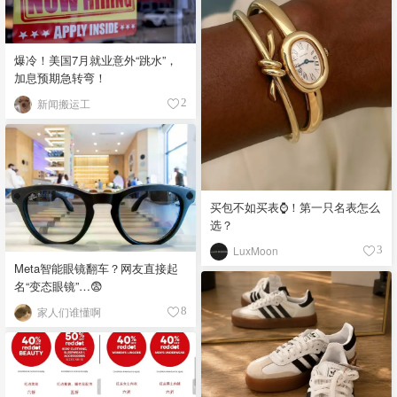
爆冷！美国7月就业意外“跳水”，
加息预期急转弯！
新闻搬运工
2
买包不如买表⌚️！第一只名表怎么
选？
LuxMoon
3
Meta智能眼镜翻车？网友直接起
名“变态眼镜”…😨
家人们谁懂啊
8