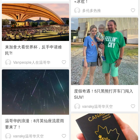
+冰雹！
多伦多热推
来加拿大看世界杯，反手申请难
民?!
Vanpeople人在温哥华
度假奇遇！5只黑熊打开车门闯入
SUV!
vansky温哥华天空
温哥华的浪漫：8月英仙座流星雨
要来了！
vansky温哥华天空