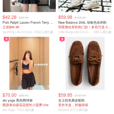
$42.28
$59.98
$89.50
$155.00
Polo Ralph Lauren French Terry 女童连帽卫衣 7-16码
New Balance 204L 绿银色休闲鞋
之前$66.96
明星都在穿的热门款！多色可选 3.8折
Sporting Life CA (CA)
1032人感兴趣
Little Burgundy CA (CA）
989人感兴趣
5
6
$70.00
$59.95
$88.00
$190.00
alo yoga 黑色网球裙
女士棕色麂皮船鞋
图源来自@花花想吃小菠萝/xhs
里外羊皮，舒服得很
Alo Yoga
715人感兴趣
Simons
677人感兴趣