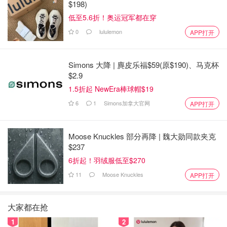
$198)
低至5.6折！奥运冠军都在穿
0
lululemon
APP打开
Simons 大降 | 麂皮乐福$59(原$190)、马克杯
$2.9
1.5折起 NewEra棒球帽$19
6
1
Simons加拿大官网
APP打开
Moose Knuckles 部分再降 | 魏大勋同款夹克
$237
6折起！羽绒服低至$270
11
Moose Knuckles
APP打开
大家都在抢
1
2