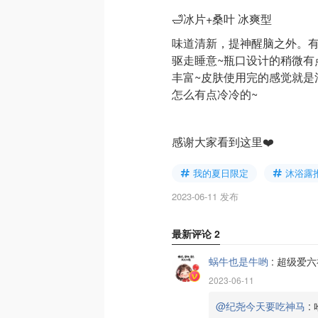
🛁冰片+桑叶 冰爽型
味道清新，提神醒脑之外。
驱走睡意~瓶口设计的稍微有
丰富~皮肤使用完的感觉就是
怎么有点冷冷的~
感谢大家看到这里❤️
我的夏日限定
沐浴露
2023-06-11 发布
最新评论
2
蜗牛也是牛哟
:
超级爱六
2023-06-11
@纪尧今天要吃神马
: