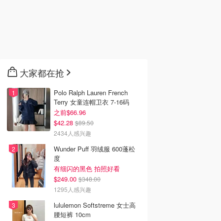
大家都在抢
Polo Ralph Lauren French
Terry 女童连帽卫衣 7-16码
之前$66.96
$42.28
$89.50
2434人感兴趣
Wunder Puff 羽绒服 600蓬松
度
有细闪的黑色 拍照好看
$249.00
$348.00
1295人感兴趣
lululemon Softstreme 女士高
腰短裤 10cm