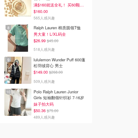
满$160就送全礼！ 买60颗刚好
$160.00
565人感兴趣
Ralph Lauren 棉质圆领T恤
男大童！L/XL码全
$26.99
$45.00
518人感兴趣
lululemon Wunder Puff 600蓬
松羽绒背心 男士
$149.00
$268.00
509人感兴趣
Polo Ralph Lauren Junior
Girls 短袖翻领针织衫 7-16岁
妹子拍大码
$50.36
$75.00
489人感兴趣