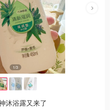
1
/3
六神沐浴露又来了