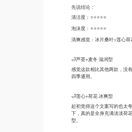
先说结论：
清洁度：⭐⭐⭐⭐⭐
泡沫度：⭐⭐⭐⭐⭐
清爽感觉：冰片桑叶>莲心荷
🛁芦荟+麦冬 滋润型
感觉这款相比其他两款，没有
四季通用。
🛁莲心+荷花 冰爽型
起初觉得这个文案写的也太夸
下，真的是全身充满淡淡荷
型。