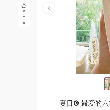
0
0
夏日❽ 最爱的