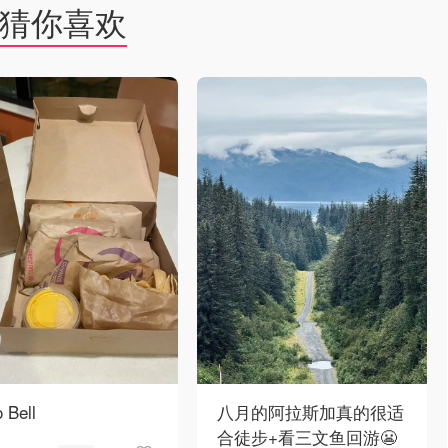
猜你喜欢
 Bell
八月的阿拉斯加真的很适
合徒步+看三文鱼回游😬