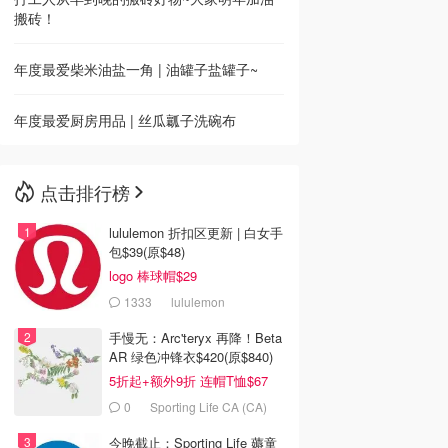
搬砖！
年度最爱柴米油盐一角 | 油罐子盐罐子~
年度最爱厨房用品 | 丝瓜瓤子洗碗布
点击排行榜
lululemon 折扣区更新 | 白女手
包$39(原$48)
logo 棒球帽$29
1333
lululemon
手慢无：Arc'teryx 再降！Beta
AR 绿色冲锋衣$420(原$840)
5折起+额外9折 连帽T恤$67
0
Sporting Life CA (CA)
今晚截止：Sporting Life 薅童