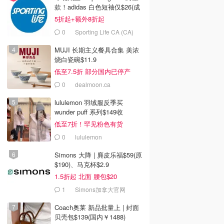
款！adidas 白色短袖仅$26(成
人款$34)
5折起+额外8折起
0
Sporting Life CA (CA)
MUJI 长期主义餐具合集 美浓
烧白瓷碗$11.9
低至7.5折 部分国内已停产
0
dealmoon.ca
lululemon 羽绒服反季买
wunder puff 系列$149收
低至7折！罕见粉色有货
0
lululemon
Simons 大降 | 麂皮乐福$59(原
$190)、马克杯$2.9
1.5折起 北面 腰包$20
1
Simons加拿大官网
Coach奥莱 新品批量上 | 封面
贝壳包$139(国内￥1488)