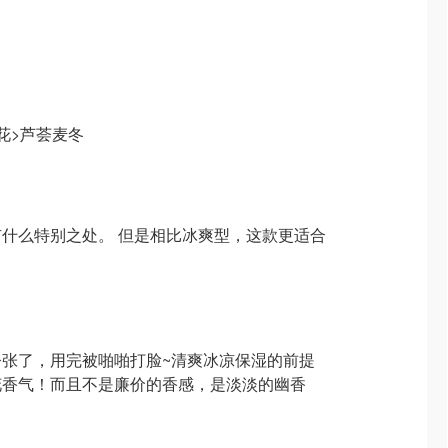
花>芦荟麦冬
什么特别之处。 但是相比冰爽型，这款更适合
张了，用完被啪啪打脸~清爽冰凉保湿的前提
花香气！而且不是廉价的香感，是淡淡的幽香