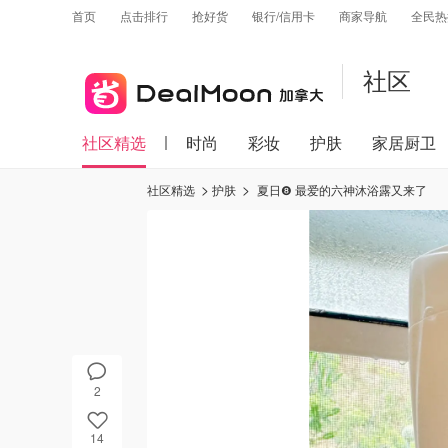
首页
点击排行
抢好货
银行/信用卡
商家导航
全民热
社区
社区精选
时尚
彩妆
护肤
家居厨卫
社区精选
护肤
夏日❽ 最爱的六神沐浴露又来了
2
14