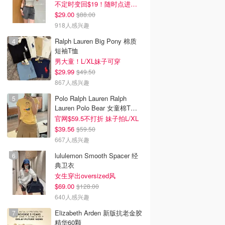
不定时变回$19！随时点进来看
$29.00
$88.00
918人感兴趣
Ralph Lauren Big Pony 棉质
短袖T恤
男大童！L/XL妹子可穿
$29.99
$49.50
867人感兴趣
Polo Ralph Lauren Ralph
Lauren Polo Bear 女童棉T恤
染色 1件
官网$59.5不打折 妹子拍L/XL
$39.56
$59.50
667人感兴趣
lululemon Smooth Spacer 经
典卫衣
女生穿出oversized风
$69.00
$128.00
640人感兴趣
Elizabeth Arden 新版抗老金胶
精华60颗