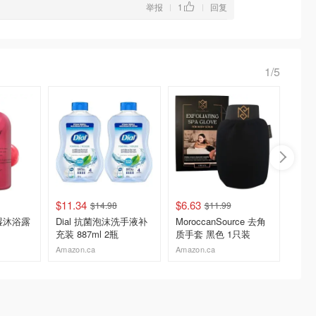
举报
1
回复
|
|
1/5
$11.34
$6.63
$21.0
$14.98
$11.99
 保湿沐浴露
Dial 抗菌泡沫洗手液补
MoroccanSource 去角
Holt 
充装 887ml 2瓶
质手套 黑色 1只装
檀香沐
Amazon.ca
Amazon.ca
Holt Re
去购买
去购买