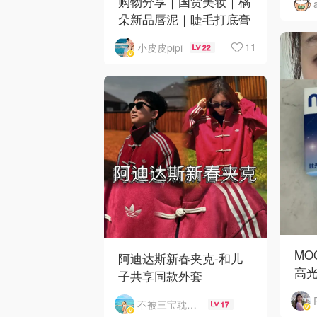
购物分享｜国货美妆｜橘
朵新品唇泥｜睫毛打底膏
｜日韩小物｜眼线笔｜美
11
小皮皮pipi
22
甲DIY💅
MO
阿迪达斯新春夹克-和儿
高
子共享同款外套
不被三宝耽误的妈
17