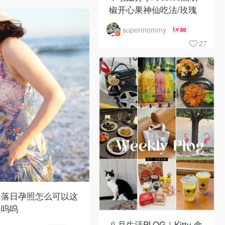
椒开心果神仙吃法/玫瑰
全蛋松饼配黑胡椒开心果
supermommy
30
碎太惊艳😍
27
边落日孕照怎么可以这
美呜呜
八月生活PLOG｜Kitty·盒