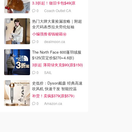
3.3折起！做旧卡包$49(原
$150)
0
Coach Outlet CA
热门大牌大童捡漏攻略｜附超
全尺码表📕拉夫劳伦短袖
$26.99
小编强推省钱秘籍㊙️
0
dealmoon.ca
The North Face 600蓬羽绒服
$125(官定价$270=4.6折)
3折起 薄荷绿夹克$90(原$150)
0
SAIL
史低价：Dyson戴森 经典高速
吹风机 快速干发 智能控温
补货！卖疯$379(原$579）
0
Amazon.ca