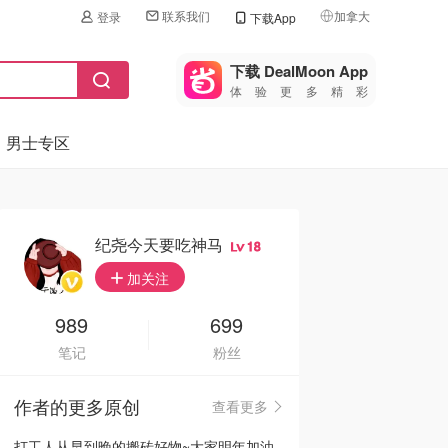
联系我们
加拿大
登录
下载App
🇺🇸
美国
下载 DealMoon App
体验更多精彩
🇨🇳
中国
男士专区
🇨🇦
加拿大
🇬🇧
英国
🇩🇪
德国
纪尧今天要吃神马
18
🇫🇷
加关注
法国
🇮🇹
989
699
意大利
笔记
粉丝
🇦🇺
澳洲
作者的更多原创
查看更多
🇳🇿
新西兰
打工人从早到晚的搬砖好物~大家明年加油