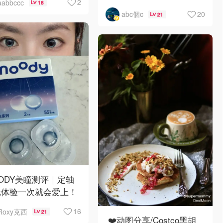
2
aabbccc
16
20
abc個c
21
ODY美瞳测评｜定轴
光体验一次就会爱上！
16
Roxy克西
21
❤️动图分享/Costco黑胡