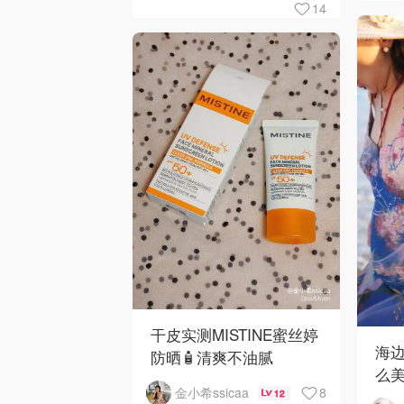
14
干皮实测MISTINE蜜丝婷
海
防晒🧴清爽不油腻
么
8
金小希ssicaa
12