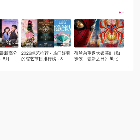
- 最新高分
2026综艺推荐 - 热门好看
荷兰弟重返大银幕‼️《蜘
2026
- 8月最
的综艺节目排行榜 - 8月
蛛侠：崭新之日》🕷️北美
好看的
的荒糖恋
最新:《​​伦敦合伙人》回归
热映中❣️阵容豪华✨🤩
必看盘
啦
续更新