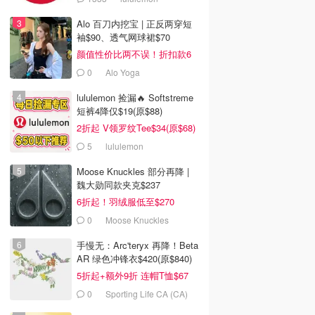
Alo 百刀内挖宝 | 正反两穿短
袖$90、透气网球裙$70
颜值性价比两不误！折扣款6
折起
0
Alo Yoga
lululemon 捡漏🔥 Softstreme
短裤4降仅$19(原$88)
2折起 V领罗纹Tee$34(原$68)
5
lululemon
Moose Knuckles 部分再降 |
魏大勋同款夹克$237
6折起！羽绒服低至$270
0
Moose Knuckles
手慢无：Arc'teryx 再降！Beta
AR 绿色冲锋衣$420(原$840)
5折起+额外9折 连帽T恤$67
0
Sporting Life CA (CA)