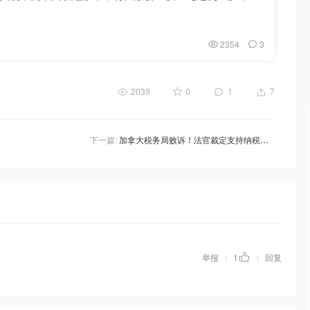
2354
3
2039
0
1
7
下一篇:
加拿大税务局败诉！法官裁定支持纳税人购房可灵活享税收优惠！解锁3大省钱神器！
举报
1
回复
|
|