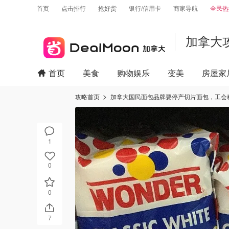
首页
点击排行
抢好货
银行/信用卡
商家导航
全民热
加拿大
首页
美食
购物娱乐
变美
房屋家
攻略首页
加拿大国民面包品牌要停产切片面包，工会
1
0
0
7