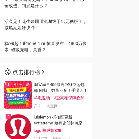
全改进」到底是什么？
活久见！花生酱届顶流Jif终于出无糖版了，
减脂期姐妹快冲！
$599起！iPhone 17e 惊喜发布：4800万像
素+磁吸充电，真香？
点击排行榜
淘宝满￥499最高2KG空运包
邮 回归！数量不多！手慢无！
羊毛返场！3重高额保障叠加
7
淘宝网
lululemon 折扣区更新 |
softstreme 短裤史低$19(原
$88)
logo 棒球帽$29
1333
lululemon