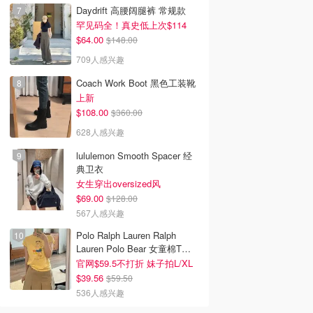
Daydrift 高腰阔腿裤 常规款
罕见码全！真史低上次$114
$64.00
$148.00
709人感兴趣
Coach Work Boot 黑色工装靴
上新
$108.00
$360.00
628人感兴趣
lululemon Smooth Spacer 经
典卫衣
女生穿出oversized风
$69.00
$128.00
567人感兴趣
Polo Ralph Lauren Ralph
Lauren Polo Bear 女童棉T恤
染色 1件
官网$59.5不打折 妹子拍L/XL
$39.56
$59.50
536人感兴趣