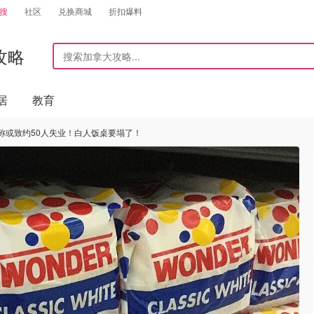
搜
社区
兑换商城
折扣爆料
攻略
居
教育
称或致约50人失业！白人饭桌要塌了！