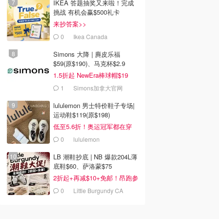
IKEA 答题抽奖又来啦！完成
挑战 有机会赢$500礼卡
来抄答案>>
0
Ikea Canada
Simons 大降 | 麂皮乐福
$59(原$190)、马克杯$2.9
1.5折起 NewEra棒球帽$19
1
Simons加拿大官网
lululemon 男士特价鞋子专场|
运动鞋$119(原$198)
低至5.6折！奥运冠军都在穿
0
lululemon
LB 潮鞋抄底 | NB 爆款204L薄
底鞋$60、萨洛蒙$75
2折起+再减$10+免邮！昂跑参
加
0
Little Burgundy CA
(CA）