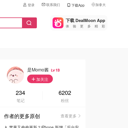
联系我们
加拿大
登录
下载App
🇺🇸
美国
下载 DealMoon App
体验更多精彩
🇨🇳
中国
🇨🇦
加拿大
🇬🇧
英国
🇩🇪
德国
是momo酱
13
🇫🇷
加关注
法国
🇮🇹
234
6202
意大利
笔记
粉丝
🇦🇺
澳洲
作者的更多原创
查看更多
🇳🇿
新西兰
📱 苹果又偷偷更新？iPhone 新增「后台安