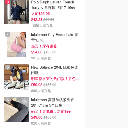
Polo Ralph Lauren French
Terry 女童连帽卫衣 7-16码
之前$66.96
$42.28
$89.50
1056人感兴趣
lululemon City Essentials 肩
背包 4L
热卖！库存紧张
韩国电影推荐 | 最新
2026美国即将上映电影推
Netflix新剧推荐2026 - 
$54.00
$108.00
韩国电影排行榜，
荐 - 万众期待的热门大片
新好看网飞Netflix新剧大
901人感兴趣
点！8月最新！(持
- 8月最新: 《末世行者》
片 - 8月最新：《​​百年孤
）
独2》
New Balance 204L 绿银色休
闲鞋
明星都在穿的热门款！多色可选 3.8折
$59.98
$155.00
869人感兴趣
lululemon 高腰加绒紧身裤
28"≈71cm 5个口袋
码全！史低价，之前$99
$49.00
$168.00
826人感兴趣