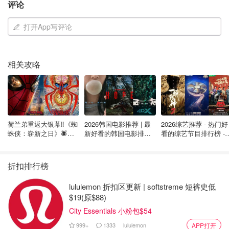
soledad 》Season 2
评论
打开App写评论
相关攻略
荷兰弟重返大银幕‼️《蜘
2026韩国电影推荐 | 最
2026综艺推荐 - 热门好
蛛侠：崭新之日》🕷️北
新好看的韩国电影排行
看的综艺节目排行榜 - 
美热映中❣️阵容豪华✨🤩
榜，必看盘点！8月最
月最新:《​​披荆斩棘
新！(持续更新）
2026》回归啦
折扣排行榜
lululemon 折扣区更新 | softstreme 短裤史低
$19(原$88)
City Essentials 小粉包$54
999+
1333
lululemon
APP打开