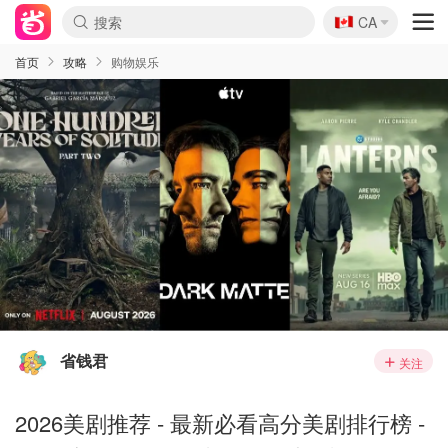
🇨🇦
CA
首页
攻略
购物娱乐
省钱君
关注
2026美剧推荐 - 最新必看高分美剧排行榜 -