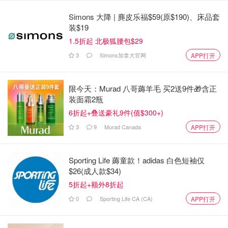
Simons 大降 | 麂皮乐福$59(原$190)、床品套
装$19
1.5折起 北极狐腰包$29
3
Simons加拿大官网
APP打开
限今天：Murad 八哥薅羊毛 买2送9件🎁含正
装面霜2瓶
6折起+叠送豪礼9件(值$300+)
3
9
Murad Canada
APP打开
Sporting Life 薅童款！adidas 白色短袖仅
$26(成人款$34)
5折起+额外8折起
0
Sporting Life CA (CA)
APP打开
图片来自于@Paramount Plus，版权属于原作者