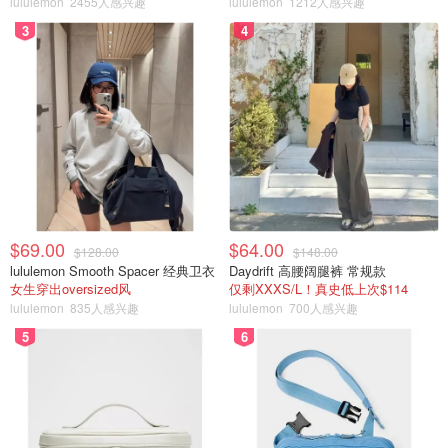
lululemon
2455人感兴趣
lululemon
1212人感兴趣
3
4
视频来自于Youtube@Paramount Plus ，版权属于原作者
7月最新上映美剧盘点
剧名
上映时间
类型
主演
安雅·泰勒-乔伊 /
$69.00
$64.00
$128.00
$148.00
安妮特·贝宁 / 蒂
《幸运女神》
lululemon Smooth Spacer 经典卫衣
Daydrift 高腰阔腿裤 常规款
莫西·奥利芬特 /
2026-07-15
剧情 / 犯罪
女生穿出oversized风
仅剩XXXS/L！真史低上次$114
安洁纽·艾莉丝-
Lucky
lululemon
835人感兴趣
lululemon
700人感兴趣
泰勒 / 小克利夫
顿·克林斯
5
6
丽贝卡·弗格森 /
《末日地堡 第三
剧情 / 科幻 /
科曼 / 哈丽特·瓦
季》
2026-07-03
悬疑
尔特 / 才那扎·乌
Silo Season 3
奇 / 阿维·纳什