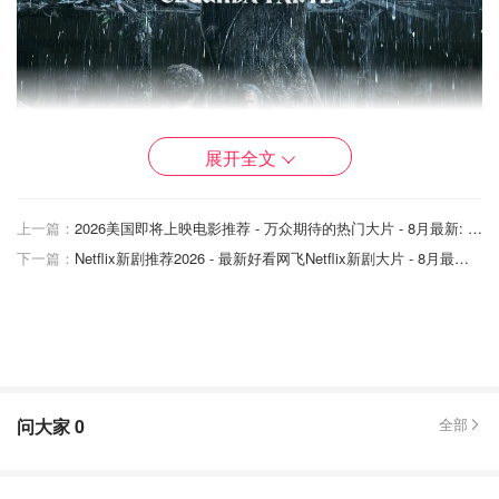
展开全文
上一篇：
2026美国即将上映电影推荐 - 万众期待的热门大片 - 8月最新: 《末世行者》
下一篇：
Netflix新剧推荐2026 - 最新好看网飞Netflix新剧大片 - 8月最新：《​​百年孤独2》
该剧改编自诺贝尔文学奖得主加西亚·马尔克斯的同名小
说。马孔多迎来了艰难的时刻，乌苏拉·伊瓜兰的诅咒成
问大家
0
全部
真，和平越来越难维持……
2026年 美剧 预告《百年孤独 第二季 Cien años de