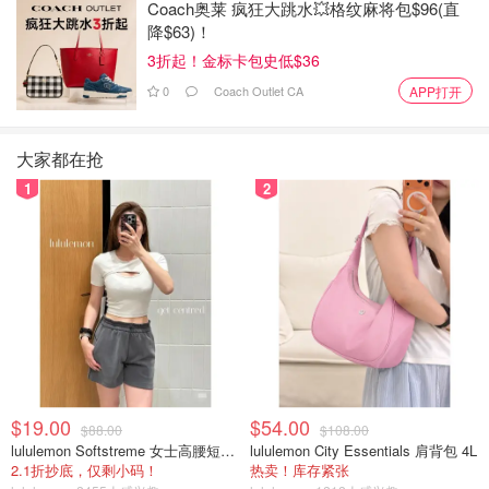
Coach奥莱 疯狂大跳水💥格纹麻将包$96(直
对Joe来说，责任和家庭的内忧外患愈演愈烈，未知的阴谋
降$63)！
萦绕。
3折起！金标卡包史低$36
2026年 美剧 预告《母狮 第三季 Lioness 》Season 3
0
Coach Outlet CA
APP打开
大家都在抢
1
2
$19.00
$54.00
$88.00
$108.00
lululemon Softstreme 女士高腰短裤 10cm
lululemon City Essentials 肩背包 4L
2.1折抄底，仅剩小码！
热卖！库存紧张