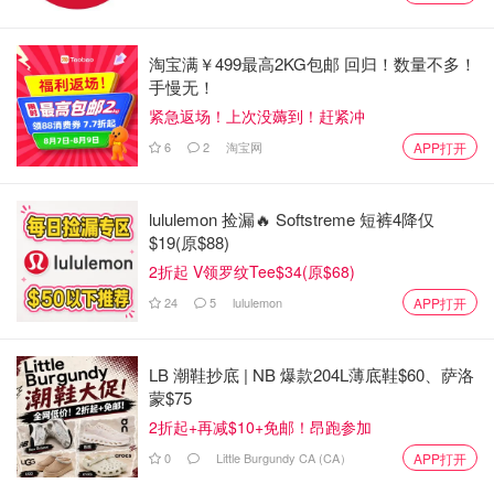
视频来自于Youtube@Netflix Latinoamérica ，版权属于原作者
淘宝满￥499最高2KG包邮 回归！数量不多！
手慢无！
《母狮 第三季》Lioness Season 3
紧急返场！上次没薅到！赶紧冲
主演:佐伊·索尔达娜 / 妮可·基德曼 / 摩根·弗里曼 / 蕾斯拉·德·奥利
6
2
淘宝网
APP打开
维拉 / 拉莫尼卡·加勒特
类型:剧情 / 动作 / 惊悚
首播:2026-08-02
lululemon 捡漏🔥 Softstreme 短裤4降仅
$19(原$88)
2折起 V领罗纹Tee$34(原$68)
24
5
lululemon
APP打开
LB 潮鞋抄底 | NB 爆款204L薄底鞋$60、萨洛
蒙$75
2折起+再减$10+免邮！昂跑参加
0
Little Burgundy CA (CA）
APP打开