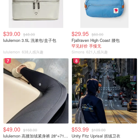
莱克西·米恩特里
/ 艾米·皮特兹 /
《艾丽 第一季》
2026-07-01
剧情 / 喜剧
钱德勒·金尼 / 艾
Elle Season 1
米·古德默菲 / 杰
西卡·贝尔金
$39.00
$29.95
$48.00
$60.00
lululemon 3.5L 洗漱包/盒子包
Fjallraven High Coast 腰包
《极地恶灵 第三
罕见好价 手慢无
丹·史蒂文斯 / 朱
季》
剧情 / 惊悚 /
lululemon
638人感兴趣
Simons
621人感兴趣
2026-05-07
迪斯·赖特 / 希·
恐怖
The Terror
庞德
7
8
Season 3
《怒呛人生 第二
奥斯卡·伊萨克 /
季》
2026-04-16
剧情 / 喜剧
凯瑞·穆里根 / 卡
莉·史派妮
Beef Season 2
《亢奋 第三季》
赞达亚 / 亨特·莎
2026-04-12
剧情
弗 / 埃里克·迪恩
Euphoria
/ 雅各布·艾洛蒂
Season 3
$49.00
$53.99
$168.00
$109.00
《黑袍纠察队 第
剧情 / 喜剧 /
卡尔·厄本 / 杰克
lululemon 高腰加绒紧身裤 28"≈71cm 5个口袋
Unity Fitz Uprisal 抓绒卫衣
五季》