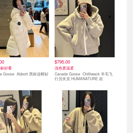
00
$795.00
黑标好看
浅色更温柔
Canada Goose Abbott 黑标连帽衫
Canada Goose Chilliwack 羊毛飞
行员夹克 HUMANATURE 款