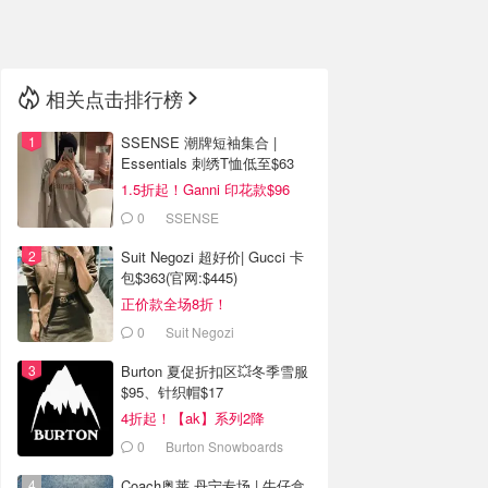
🇳🇿
新西兰
相关点击排行榜
SSENSE 潮牌短袖集合 |
Essentials 刺绣T恤低至$63
1.5折起！Ganni 印花款$96
0
SSENSE
Suit Negozi 超好价| Gucci 卡
包$363(官网:$445)
正价款全场8折！
0
Suit Negozi
Burton 夏促折扣区💥冬季雪服
$95、针织帽$17
4折起！【ak】系列2降
0
Burton Snowboards
Canada
Coach奥莱 丹宁专场 | 牛仔盒