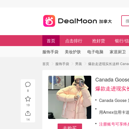
首页
点击排行
抢好货
银行/
服饰手袋
美妆护肤
电子电脑
家居厨卫
首页
服饰手袋
男装
爆款走进现实长这样 Canada
Canada Go
爆款走进现实
8
Canada Go
19
用Amex信用卡送
14
注册账号可享终
去购买