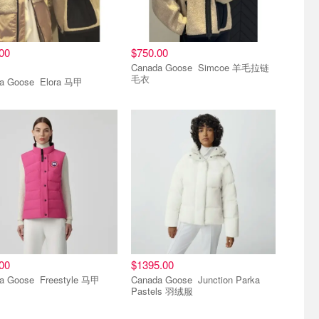
00
$750.00
Canada Goose Simcoe 羊毛拉链
毛衣
Canada Goose Elora 马甲
00
$1395.00
Canada Goose Freestyle 马甲
Canada Goose Junction Parka
Pastels 羽绒服