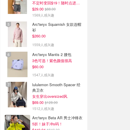
不定时变回$19！随时点进来看
$29.00
$88.00
1569人感兴趣
Arc'teryx Squamish 女款连帽
衫
$260.00
1559人感兴趣
Arc'teryx Mantis 2 腰包
3色可选！紫色颜值很高
$60.00
1547人感兴趣
lululemon Smooth Spacer 经
典卫衣
女生穿出oversized风
$69.00
$128.00
1512人感兴趣
Arc'teryx Beta AR 男士冲锋衣
5折！妹子冲s码！
$419.94
$840.00