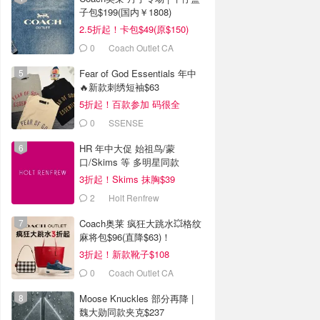
子包$199(国内￥1808)
2.5折起！卡包$49(原$150)
0
Coach Outlet CA
Fear of God Essentials 年中
🔥新款刺绣短袖$63
5折起！百款参加 码很全
0
SSENSE
HR 年中大促 始祖鸟/蒙
口/Skims 等 多明星同款
3折起！Skims 抹胸$39
2
Holt Renfrew
Coach奥莱 疯狂大跳水💥格纹
麻将包$96(直降$63)！
3折起！新款靴子$108
0
Coach Outlet CA
Moose Knuckles 部分再降 |
魏大勋同款夹克$237