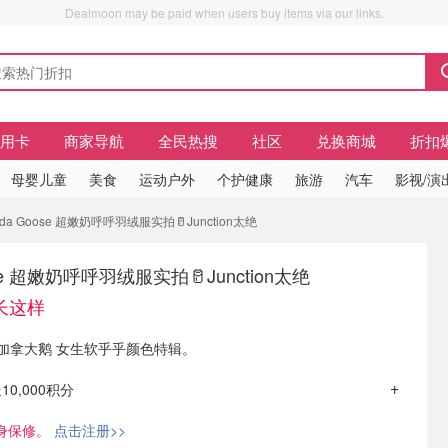
Dealmoon may be paid when users buy items via our links.
信用卡
商家导航
全民热搜
社区
兑换商城
折扣
母婴儿童
美食
运动户外
个护健康
旅游
汽车
影视/演
 Goose 超嫩奶呼呼羽绒服实拍🥛Junction太绝
ose 超嫩奶呼呼羽绒服实拍🥛Junction太绝
长这样
ose 加拿大鹅 女生软乎乎颜色特辑。
10,000积分
身保修。
点击注册>>