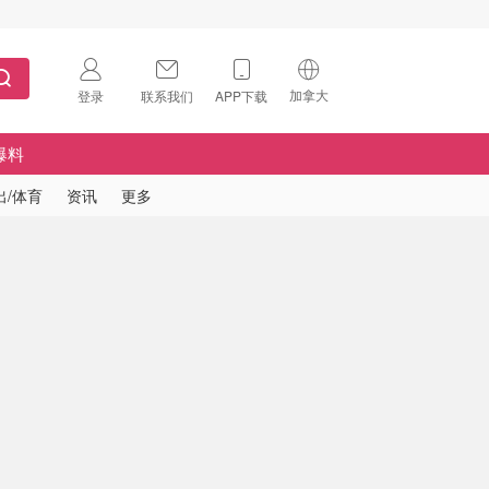
加拿大
登录
联系我们
APP下载
🇺🇸
美国
爆料
🇨🇳
中国
出/体育
资讯
更多
🇨🇦
加拿大
扫码下载 App
🇬🇧
英国
Download on the
App Store
🇩🇪
德国
Download the
Android App
🇫🇷
法国
🇮🇹
意大利
🇦🇺
澳洲