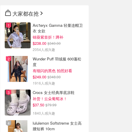
大家都在抢
Arc'teryx Gamma 轻量连帽卫
衣 女款
锦葵紫首折！蹲补
$238.00
$340.00
2054人感兴趣
Wunder Puff 羽绒服 600蓬松
度
有细闪的黑色 拍照好看
$249.00
$348.00
1916人感兴趣
Crocs 女士经典厚底凉鞋
补货！云朵葡萄冰！
$37.50
$79.99
1840人感兴趣
lululemon Softstreme 女士高
腰短裤 10cm