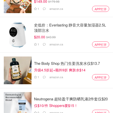
$149.00
$179.98
1
amazon.ca
APP打开
史低价：Everlasting 静音大容量加湿器2.5L
顶部注水
$20.00
$43.99
1
amazon.ca
APP打开
The Body Shop 热门生姜洗发水仅$13.7
升级4.5折起+额外9折 爽肤水$14
1
amazon.ca
APP打开
Neutrogena 超轻盈干爽防晒乳液2件套仅$20
仅$10/件 Shoppers要$15！
0
amazon.ca
APP打开