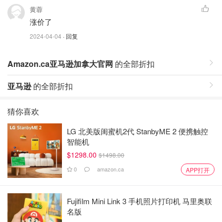
黄蓉
涨价了
2024-04-04
· 回复
Amazon.ca亚马逊加拿大官网
的全部折扣
亚马逊
的全部折扣
猜你喜欢
LG 北美版闺蜜机2代 StanbyME 2 便携触控
智能机
$1298.00
$1498.00
0
amazon.ca
APP打开
Fujifilm Mini Link 3 手机照片打印机 马里奥联
名版