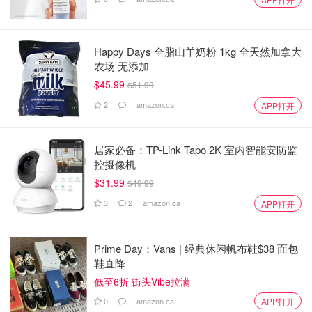
Happy Days 全脂山羊奶粉 1kg 全天然加拿大
农场 无添加
$45.99
$51.99
2
amazon.ca
APP打开
居家必备：TP-Link Tapo 2K 室内智能安防监
控摄像机
$31.99
$49.99
3
2
amazon.ca
APP打开
Prime Day：Vans | 经典休闲帆布鞋$38 面包
鞋直降
低至6折 街头Vibe拉满
0
amazon.ca
APP打开