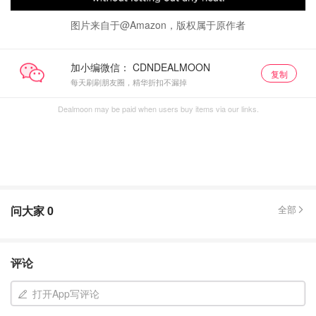
图片来自于@Amazon，版权属于原作者
加小编微信：
复制
每天刷刷朋友圈，精华折扣不漏掉
Dealmoon may be paid when users buy items via our links.
问大家
0
全部
评论
打开App写评论