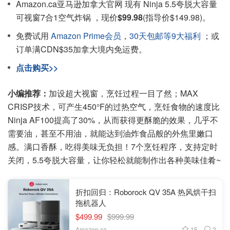
Amazon.ca亚马逊加拿大官网 现有 Ninja 5.5夸脱大容量
可视窗7合1空气炸锅 ，现价
$99.98
(指导价$149.98)。
免费试用
Amazon Prime会员
，
30天包邮等9大福利
；或
订单满CDN$35加拿大境内免运费。
点击购买>>
小编推荐：
加设超大视窗，烹饪过程一目了然；MAX
CRISP技术，可产生450°F的过热空气，烹饪食物的速度比
Ninja AF100提高了30%，从而获得更酥脆的效果，几乎不
需要油，甚至不用油，就能达到油炸食品般的外焦里嫩口
感。满口香酥，吃得美味无负担！7个烹饪程序，支持定时
关闭，5.5夸脱大容量，让你轻松就能制作出各种美味佳肴~
折扣回归：Roborock QV 35A 热风烘干扫
拖机器人
$499.99
$999.99
15
2
Amazon.ca