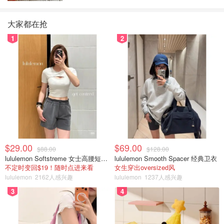
大家都在抢
1
2
$29.00
$69.00
$88.00
$128.00
lululemon Softstreme 女士高腰短裤 10cm
lululemon Smooth Spacer 经典卫衣
不定时变回$19！随时点进来看
女生穿出oversized风
lululemon
2162人感兴趣
lululemon
1237人感兴趣
3
4