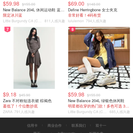
$59.98
$69.00
$155.00
$148.00
New Balance 204L 休闲运动鞋 蓝银色
Define Herringbone 女士夹克
限定冰川蓝
非常好看！4码有货
Little Burgundy CA (CA）
811人感兴趣
lululemon
794人感兴趣
7
8
$9.18
$59.98
$45.90
$155.00
Zara 不对称短连衣裙 棕褐色
New Balance 204L 绿银色休闲鞋
蕞低了！个位数抄底
明星都在穿的热门款！多色可选 3.8折
ZARA
791人感兴趣
Little Burgundy CA (CA）
685人感兴趣
信用卡
商业合作
联系我们
双十一