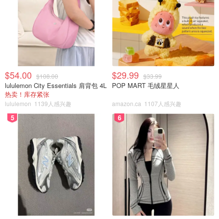
$54.00
$29.99
$108.00
$33.99
lululemon City Essentials 肩背包 4L
POP MART 毛绒星星人
热卖！库存紧张
lululemon
1139人感兴趣
amazon.ca
1107人感兴趣
5
6