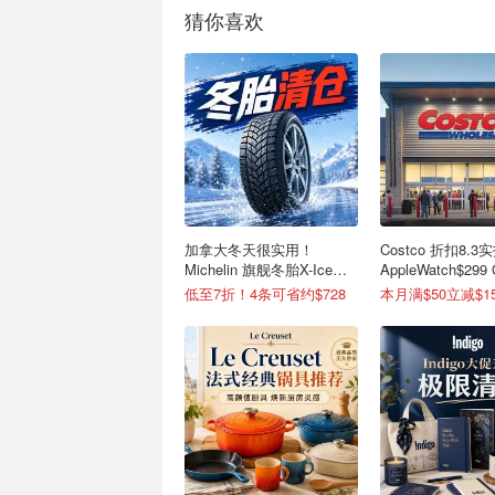
猜你喜欢
加拿大冬天很实用！
Costco 折扣8.3实
Michelin 旗舰冬胎X-Ice
AppleWatch$299
Snow 冰雪抓地强
水$99(原$176)
低至7折！4条可省约$728