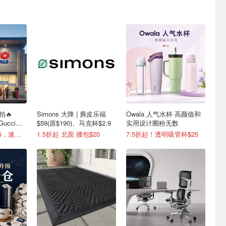
拍🔥
Simons 大降 | 麂皮乐福
Owala 人气水杯 高颜值和
 Gucci香
$59(原$190)、马克杯$2.9
实用设计圈粉无数
本月满$50立减$15，速领码
1.5折起 北面 腰包$20
7.5折起！透明吸管杯$25