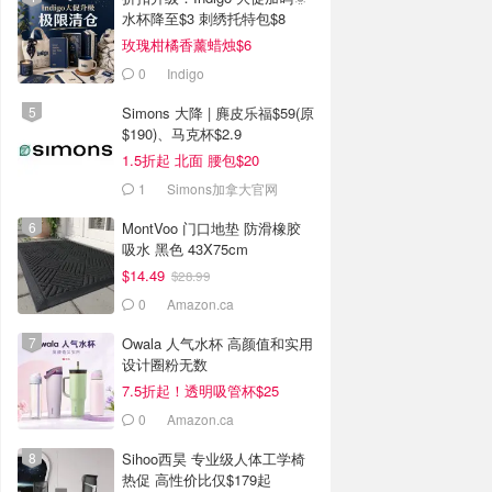
水杯降至$3 刺绣托特包$8
玫瑰柑橘香薰蜡烛$6
0
Indigo
Simons 大降 | 麂皮乐福$59(原
$190)、马克杯$2.9
1.5折起 北面 腰包$20
1
Simons加拿大官网
MontVoo 门口地垫 防滑橡胶
吸水 黑色 43X75cm
$14.49
$28.99
0
Amazon.ca
Owala 人气水杯 高颜值和实用
设计圈粉无数
7.5折起！透明吸管杯$25
0
Amazon.ca
Sihoo西昊 专业级人体工学椅
热促 高性价比仅$179起