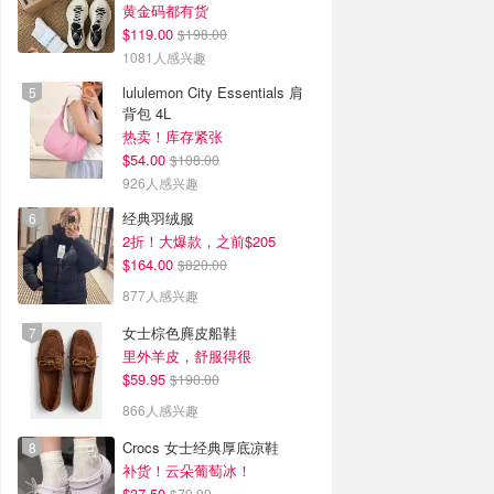
黄金码都有货
$119.00
$198.00
1081人感兴趣
lululemon City Essentials 肩
背包 4L
热卖！库存紧张
$54.00
$108.00
926人感兴趣
经典羽绒服
2折！大爆款，之前$205
$164.00
$820.00
877人感兴趣
女士棕色麂皮船鞋
里外羊皮，舒服得很
$59.95
$190.00
866人感兴趣
Crocs 女士经典厚底凉鞋
补货！云朵葡萄冰！
$37.50
$79.99