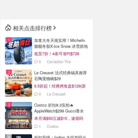
🇳🇿
新西兰
相关点击排行榜
加拿大冬天很实用！Michelin
旗舰冬胎X-Ice Snow 冰雪抓地
强
低至7折！4条可省约$728
0
Canadian Tire
Le Creuset 法式经典锅具推荐
石陶宠物碗$29
6.5折起！经典烤鱼盘$129(原
$180)
0
Le Creuset
Costco 折扣8.3实拍🔥
AppleWatch$299 Gucci香水
$99(原$176)
本月满$50立减$15，速领码
1
Costco
折扣升级：Indigo 大促加码🌞