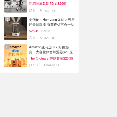
动态腰靠款$179(原$269)
2
Amazon.ca
史低价：Homvana 3.6L大容量
静音加湿器 香薰夜灯三合一功
能
$25.49
$59.98
0
Amazon.ca
Amazon亚马逊 8.7 好价热
卖！大容量静音加湿器$25(原
$60)
The Ordinary 护肤套装$23(原
$41)
189
Amazon.ca