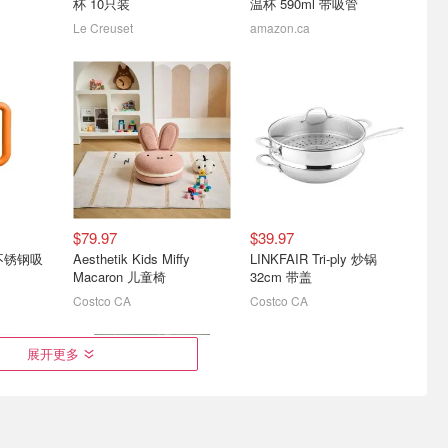
杯 10只装
温杯 590ml 带吸管
Le Creuset
amazon.ca
盒 18件
史低价：Hiketrax 露营风扇
Royale Velour 加厚卫生纸
30000mAh LED灯
12大卷=24卷 日常囤货
$23.99
$79.99
$7.57
$13.97
$79.97
$39.97
升不锈钢吸
Aesthetik Kids Miffy
LINKFAIR Tri-ply 炒锅
Macaron 儿童椅
32cm 带盖
Costco CA
Costco CA
710mL
史低价：Medline 专业除臭
白菜：Glade 薰衣草香空气
展开更多
香高级
喷雾 236ml 吸附异味不刺
清新剂 舒缓除异味
鼻
$5.99
$22.03
$1.87 拥有满屋清香