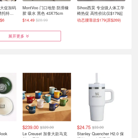
o 大促加码
MontVoo 门口地垫 防滑橡
Sihoo西昊 专业级人体工学
刺绣托特包
胶 吸水 黑色 43X75cm
椅热促 高性价比仅$179起
$6
$14.49
$28.99
动态腰靠款$179(原$269)
展开更多
发好价 登机
白菜：URBEST 抽屉搭扣
史低价：AirWick 室内精油
9(之前定
10件 防锈不锈钢
加香挥发器 套装 23.9mL
4.1折起！登机箱$93.8(原$134)
仅$0.4/件
$5.70
$10.99
$239.00
$24.75
$320.00
$33.00
Book
Le Creuset 加拿大款马克
Stanley Quencher H2.0 保