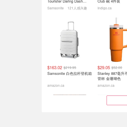
Tourister Daring Dash
Club 碗 4件装
Spinner 大号行李箱
Samsonite
121人感兴趣
Indigo.ca
Amazon亚马逊 8.7 好价热
Skroam 食品收纳
卖！大容量静音加湿器
套 密封BPA Free
$25(原$60)
The Ordinary 护肤套装$23(原$41)
仅$1.39/个
$163.02
$29.05
$219.95
$52.00
Samsonite 白色拉杆登机箱
Stanley 887毫
管杯 金珊瑚色
amazon.ca
amazon.ca
GREPRO 150PSI 便携充
Lysol 马桶清洁剂 
气泵 无线充电+车载双供电
芒果木槿花香 留
$20.69
$49.99
$3.77
$4.99