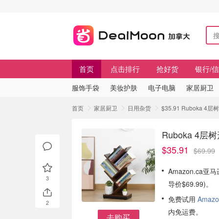
首页
点击排行
抢好货
银行/
服饰手袋
美妆护肤
电子电脑
家居厨卫
首页
家居厨卫
日用杂货
$35.91 Ruboka
Ruboka 4
$35.91
$69.99
Amazon.ca亚
3
导价$69.99)。
免费试用
Amazo
2
内免运费。
去购买