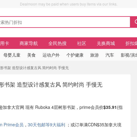
Dealmoon may be paid when users buy items via our links.
信用卡
商家导航
全民热搜
社区
兑换商城
折扣
母婴儿童
美食
运动户外
个护健康
旅游
汽车
影视/演
 4层树形书架 造型设计感复古风 简约时尚 手慢无
层树形书架 造型设计感复古风 简约时尚 手慢无
马逊加拿大官网 现有 Ruboka 4层树形书架，prime会员价
$35.91
(指
n Prime会员
，
30天包邮等9大福利
；或订单满CDN$35加拿大境