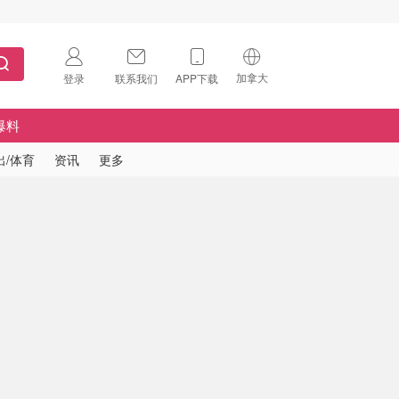
加拿大
登录
联系我们
APP下载
🇺🇸
美国
爆料
🇨🇳
中国
出/体育
资讯
更多
🇨🇦
加拿大
扫码下载 App
🇬🇧
英国
Download on the
App Store
🇩🇪
德国
Download the
Android App
🇫🇷
法国
🇮🇹
意大利
🇦🇺
澳洲