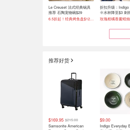
Le Creuset 法式经典锅具
折扣升级：Indig
推荐 石陶宠物碗$29
🌞水杯降至$3 
$8
6.5折起！经典烤鱼盘$129(原$180)
玫瑰柑橘香薰蜡烛
推荐好货
史低价：Homvana 3.6L大
Samsonite 突
容量静音加湿器 香薰夜灯
箱+中号箱2件$15
三合一功能
价$434)
$25.49
$59.98
$169.95
$9.00
$215.00
Samsonite American
Indigo Everyday 