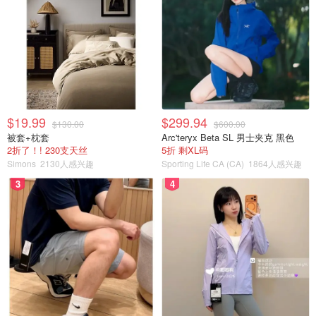
$19.99
$299.94
$130.00
$600.00
被套+枕套
Arc'teryx Beta SL 男士夹克 黑色
2折了！! 230支天丝
5折 剩XL码
Simons
2130人感兴趣
Sporting Life CA (CA)
1864人感兴趣
3
4