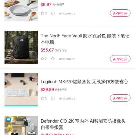
$9.97
$19.97
3
amazon.ca
APP打开
The North Face Vault 防水双肩包 能装下笔记
本电脑
$55.67
$89.99
2
amazon.ca
APP打开
Logitech MK270键鼠套装 无线操作方便省心
$29.99
$44.99
5
amazon.ca
APP打开
Defender GO 2K 室内外 AI智能安防摄像头
自带警报器
白菜定价$14.99！