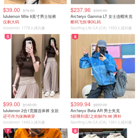
$39.00
$237.96
$78.00
$340.00
lululemon Mile 6英寸男士短裤
Arc'teryx Gamma LT 女士连帽夹克
仅剩大码
断码飞快!剩XL码
lululemon
1776人感兴趣
Sporting Life CA (CA)
1553人感兴趣
5
6
$99.00
$399.94
$148.00
$800.00
lululemon 2合1宽腿连体裤 女款
Arc'teryx Beta AR 男士夹克
还可作为抹胸裤穿
5折降到底!之前$679.96 蹲补
lululemon
1442人感兴趣
Sporting Life CA (CA)
1301人感兴趣
7
8