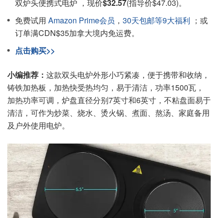
双炉头便携式电炉 ，现价
$32.57
(指导价$47.03)。
免费试用
Amazon Prime会员
，
30天包邮等9大福利
；或
订单满CDN$35加拿大境内免运费。
点击购买>>
小编推荐：
这款双头电炉外形小巧紧凑，便于携带和收纳，
铸铁加热板，加热快受热均匀，易于清洁，功率1500瓦，
加热功率可调，炉盘直径分别7英寸和6英寸，不粘盘面易于
清洁，可作为炒菜、烧水、烫火锅、煮面、熬汤、家庭备用
及户外使用电炉。