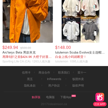
$249.94
$148.00
$500.00
Arc'teryx Beta 男款夹克
lululemon Scuba Evolve女士连帽卫衣 全拉链
再降5折!之前$424.96 大橙子好显白 蹲补
白金上线小码就断货！
Sporting Life CA (CA)
1263人感兴趣
lululemon
1095人感兴趣
信用卡
商业合作
联系我们
双十一
黑五
InRewards
饭团外卖
隐私条款
用户协议
版权声明
触屏版
电脑版
下载App
2017©dealmoon.ca
打开 APP