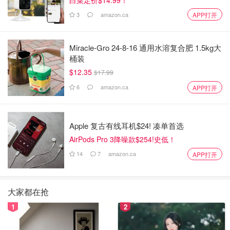
3
amazon.ca
APP打开
Miracle-Gro 24-8-16 通用水溶复合肥 1.5kg大
桶装
$12.35
$17.99
6
amazon.ca
APP打开
Apple 复古有线耳机$24! 凑单首选
AirPods Pro 3降噪款$254!史低！
14
7
amazon.ca
APP打开
大家都在抢
1
2