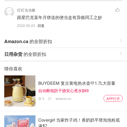
叮叮当当啾
跟星巴克某年月饼送的便当盒有异曲同工之妙
2022-05-23
· 回复
Amazon.ca
的全部折扣
日用杂货
的全部折扣
猜你喜欢
BUYDEEM 复古黄电热水壶💛1.7L大容量
自动断电防干烧安心煮水$89
3
amazon.ca
APP打开
Covergirl 当家炸子鸡！香奶奶平替泡泡粉底
液$7