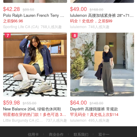
$42.28
$49.00
$89.50
$168.00
Polo Ralph Lauren French Terry 女童连帽卫衣 7-16码
lululemon 高腰加绒紧身裤 28"≈71cm 5个口袋
之前$66.96
码全！史低价，之前$99
Sporting Life CA (CA)
768人感兴趣
lululemon
746人感兴趣
7
8
$59.98
$64.00
$155.00
$148.00
New Balance 204L 绿银色休闲鞋
Daydrift 高腰阔腿裤 常规款
明星都在穿的热门款！多色可选 3.8折
罕见码全！真史低上次$114
Little Burgundy CA (CA）
737人感兴趣
lululemon
495人感兴趣
信用卡
商业合作
联系我们
双十一