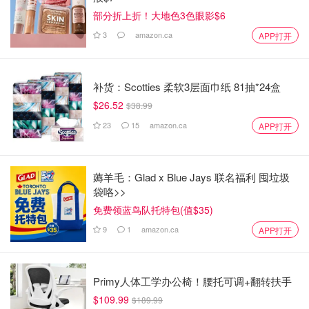
部分折上折！大地色3色眼影$6
3
amazon.ca
APP打开
补货：Scotties 柔软3层面巾纸 81抽*24盒
$26.52
$38.99
23
15
amazon.ca
APP打开
薅羊毛：Glad x Blue Jays 联名福利 囤垃圾
袋咯>>
免费领蓝鸟队托特包(值$35)
9
1
amazon.ca
APP打开
Primy人体工学办公椅！腰托可调+翻转扶手
$109.99
$189.99