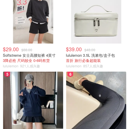
$29.00
$39.00
$88.00
$48.00
Softstreme 女士高腰短裤 4英寸
lululemon 3.5L 洗漱包/盒子包
3降必抢 尺码较全 0-6码有货
首折 旅行必备超能装
lululemon
921人感兴趣
lululemon
857人感兴趣
5
6