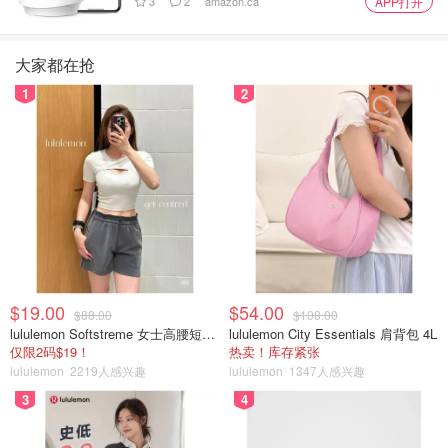
3
2
amazon.ca
APP打开
大家都在抢
1
2
$19.00
$54.00
$88.00
$108.00
lululemon Softstreme 女士高腰短裤 10cm
lululemon City Essentials 肩背包 4L
仅限2码$19！
热卖！库存紧张
lululemon
2219人感兴趣
lululemon
1347人感兴趣
3
4