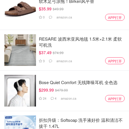
软木足弓凉拖！Birken风平替
$35.99
$49.99
0
amazon.ca
APP打开
RESARE 波西米亚风地毯 1.5米×2.1米 柔软
可机洗
$37.49
$74.99
3
amazon.ca
APP打开
Bose Quiet Comfort 无线降噪耳机 全色选
$299.99
$479.00
24
4
amazon.ca
APP打开
折扣升级：Softsoap 洗手液好价 温和清洁不
拔干 1.47L