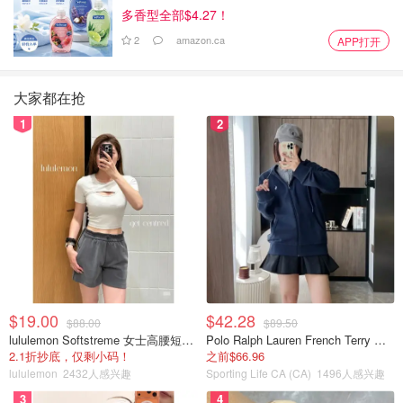
多香型全部$4.27！
2
amazon.ca
APP打开
大家都在抢
1
2
$19.00
$42.28
$88.00
$89.50
lululemon Softstreme 女士高腰短裤 10cm
Polo Ralph Lauren French Terry 女童连帽卫衣 7-16码
2.1折抄底，仅剩小码！
之前$66.96
lululemon
2432人感兴趣
Sporting Life CA (CA)
1496人感兴趣
3
4