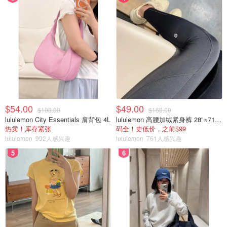
$54.00
$49.00
$108.00
$168.00
lululemon City Essentials 肩背包 4L
lululemon 高腰加绒紧身裤 28"≈71cm 5个口袋
热卖！库存紧张
码全！史低价，之前$99
lululemon
992人感兴趣
lululemon
761人感兴趣
5
6