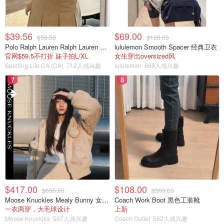
$39.56
$69.00
$59.50
$128.00
Polo Ralph Lauren Ralph Lauren Polo Bear 女童棉T恤 染色 1件
lululemon Smooth Spacer 经典卫衣
官网$59.5不打折 妹子拍L/XL
女生穿出oversized风
Sporting Life CA (CA)
712人感兴趣
lululemon
669人感兴趣
7
8
$417.00
$108.00
$695.00
$360.00
Moose Knuckles Mealy Bunny 女士双面穿连帽外套
Coach Work Boot 黑色工装靴
一衣两穿，大毛球设计
上新
Moose Knuckles
567人感兴趣
Coach Outlet
562人感兴趣