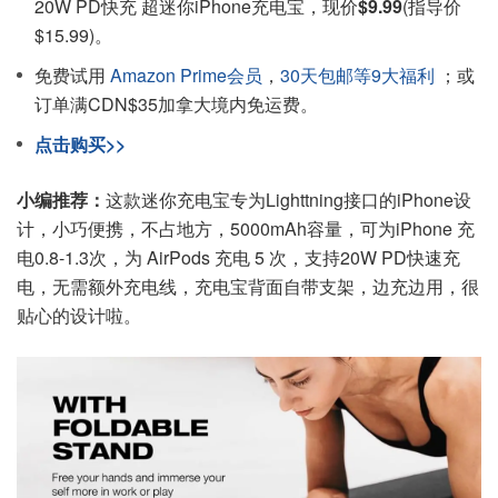
20W PD快充 超迷你iPhone充电宝，现价
$9.99
(指导价
$15.99)。
免费试用
Amazon Prime会员
，
30天包邮等9大福利
；或
订单满CDN$35加拿大境内免运费。
点击购买>>
小编推荐：
这款迷你充电宝专为Lighttning接口的iPhone设
计，小巧便携，不占地方，5000mAh容量，可为iPhone 充
电0.8-1.3次，为 AirPods 充电 5 次，支持20W PD快速充
电，无需额外充电线，充电宝背面自带支架，边充边用，很
贴心的设计啦。