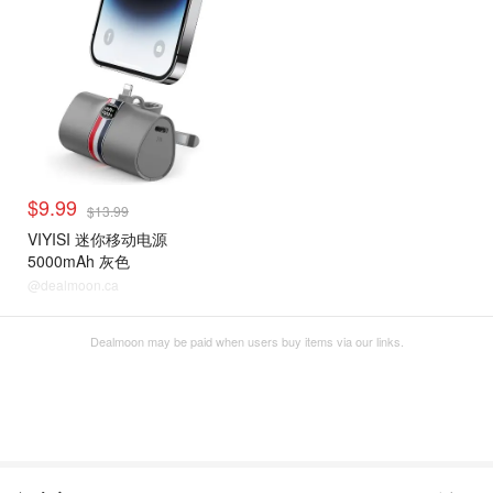
$9.99
$13.99
VIYISI 迷你移动电源
5000mAh 灰色
@dealmoon.ca
Dealmoon may be paid when users buy items via our links.