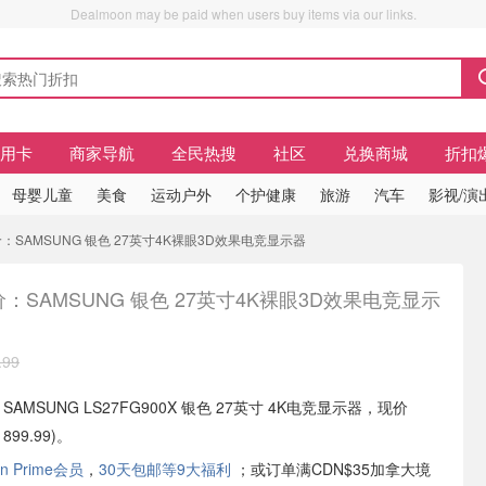
Dealmoon may be paid when users buy items via our links.
信用卡
商家导航
全民热搜
社区
兑换商城
折扣
母婴儿童
美食
运动户外
个护健康
旅游
汽车
影视/演
低价：SAMSUNG 银色 27英寸4K裸眼3D效果电竞显示器
：SAMSUNG 银色 27英寸4K裸眼3D效果电竞显示
.99
现有 SAMSUNG LS27FG900X 银色 27英寸 4K电竞显示器，现价
899.99)。
n Prime会员
，
30天包邮等9大福利
；或订单满CDN$35加拿大境