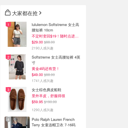
大家都在抢
lululemon Softstreme 女士高
腰短裤 10cm
不定时变回$19！随时点进来看
$29.00
$88.00
2190人感兴趣
Softstreme 女士高腰短裤 4英
寸
黄金4码还有货！
$49.00
$88.00
1741人感兴趣
女士棕色麂皮船鞋
里外羊皮，舒服得很
$59.95
$190.00
1290人感兴趣
Polo Ralph Lauren French
Terry 女童连帽卫衣 7-16码