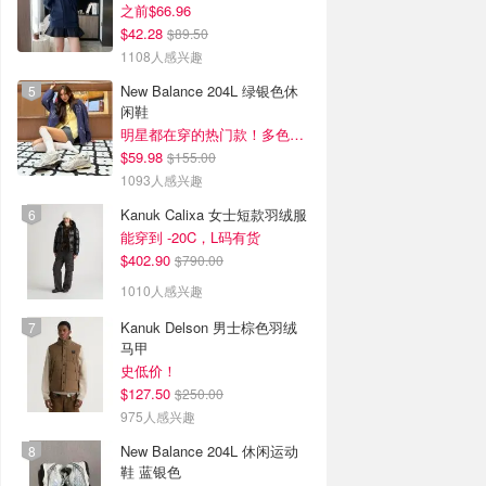
之前$66.96
$42.28
$89.50
1108人感兴趣
New Balance 204L 绿银色休
闲鞋
明星都在穿的热门款！多色可选 3.8折
$59.98
$155.00
1093人感兴趣
Kanuk Calixa 女士短款羽绒服
能穿到 -20C，L码有货
$402.90
$790.00
1010人感兴趣
Kanuk Delson 男士棕色羽绒
马甲
史低价！
$127.50
$250.00
975人感兴趣
New Balance 204L 休闲运动
鞋 蓝银色