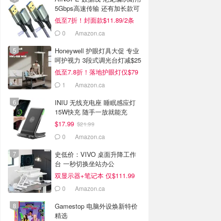
5Gbps高速传输 还有加长款可
选
低至7折！封面款$11.89/2条
0
Amazon.ca
Honeywell 护眼灯具大促 专业
呵护视力 3段式调光台灯减$25
低至7.8折！落地护眼灯仅$79
1
Amazon.ca
INIU 无线充电座 睡眠感应灯
15W快充 随手一放就能充
$17.99
$21.99
0
Amazon.ca
史低价：VIVO 桌面升降工作
台 一秒切换坐站办公
双显示器+笔记本 仅$111.99
0
Amazon.ca
Gamestop 电脑外设焕新特价
精选