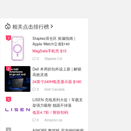
🇳🇿
新西兰
相关点击排行榜
Staples清仓区 捡漏指南 |
Apple Watch立省$140
MagSafe手机壳 $15
0
Staples CA
Dell 本周折扣外设上新 | 解锁
高效灵感
24英寸240H电竞显示器 $160
0
Dell Canada
LISEN 充电系列大促！车载支
架强力吸附 稳固不掉落
低至4.7折！附折扣码
0
Amazon.ca
AINOPE 数据线 尼龙编织耐用