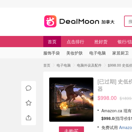
首页
点击排行
抢好货
银行/
服饰手袋
美妆护肤
电子电脑
家居厨卫
首页
电子电脑
电脑外设及配件
$998.00 史
[已过期]
史低价
器
$998.00
$1899
Amazon.ca 
$998.0
(指导价$1
免费试用
Amazo
去购买