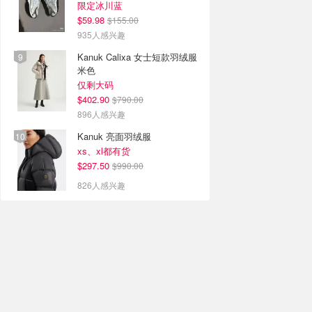
限定冰川蓝
$59.98
$155.00
935人感兴趣
Kanuk Calixa 女士短款羽绒服
米色
仅剩大码
$402.90
$790.00
896人感兴趣
Kanuk 亮面羽绒服
xs、xl都有货
$297.50
$990.00
826人感兴趣