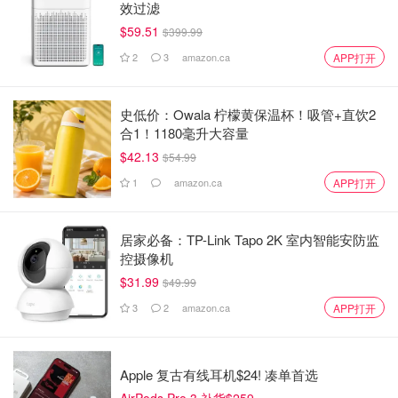
效过滤
$59.51
$399.99
2
3
amazon.ca
APP打开
史低价：Owala 柠檬黄保温杯！吸管+直饮2
合1！1180毫升大容量
$42.13
$54.99
1
amazon.ca
APP打开
居家必备：TP-Link Tapo 2K 室内智能安防监
控摄像机
$31.99
$49.99
3
2
amazon.ca
APP打开
Apple 复古有线耳机$24! 凑单首选
AirPods Pro 3 补货$259