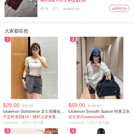
15
7
amazon.ca
APP打开
大家都在抢
1
2
$29.00
$69.00
$88.00
$128.00
lululemon Softstreme 女士高腰短裤 10cm
lululemon Smooth Spacer 经典卫衣
不定时变回$19！随时点进来看
女生穿出oversized风
lululemon
2094人感兴趣
lululemon
1422人感兴趣
3
4