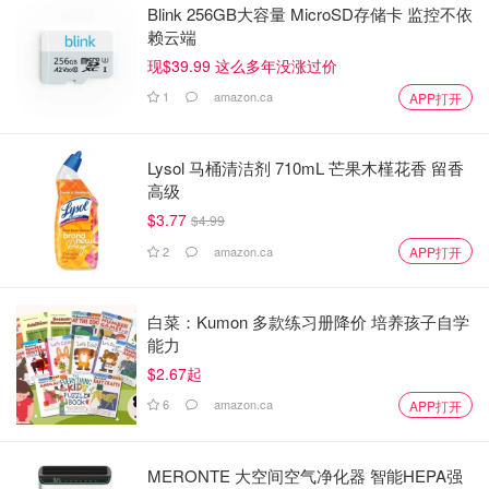
Blink 256GB大容量 MicroSD存储卡 监控不依
赖云端
现$39.99 这么多年没涨过价
1
amazon.ca
APP打开
Lysol 马桶清洁剂 710mL 芒果木槿花香 留香
高级
$3.77
$4.99
2
amazon.ca
APP打开
白菜：Kumon 多款练习册降价 培养孩子自学
能力
$2.67起
6
amazon.ca
APP打开
MERONTE 大空间空气净化器 智能HEPA强