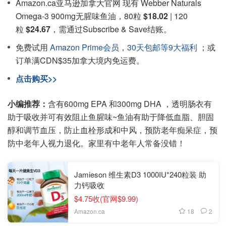
Amazon.ca亚马逊加拿大官网 现有 Webber Naturals
Omega-3 900mg无腥味鱼油，80粒
$18.02
| 120
粒
$24.67
，需通过Subscribe & Save结账。
免费试用
Amazon Prime会员
，
30天包邮等9大福利
；或
订单满CDN$35加拿大境内免运费。
点击购买>>
小编推荐：
含有600mg EPA 和300mg DHA ，透明肠衣有
助于吸收并可有效阻止鱼腥味~鱼油有助于降低血脂、胆固
醇和调节血压，防止血栓形成和中风，预防老年痴呆症，预
防中老年人视力退化。家里有中老年人常备没错！
Jamieson 维生素D3 1000IU*240粒装 助
力钙吸收
$4.75收(官网$9.99)
18
2
Amazon.ca