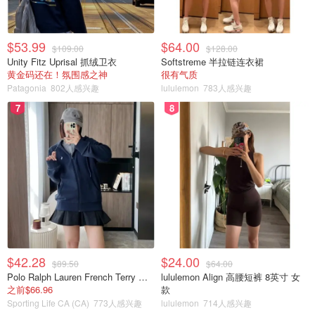
$53.99
$64.00
$109.00
$128.00
Unity Fitz Uprisal 抓绒卫衣
Softstreme 半拉链连衣裙
黄金码还在！氛围感之神
很有气质
Patagonia
802人感兴趣
lululemon
783人感兴趣
7
8
$42.28
$24.00
$89.50
$64.00
Polo Ralph Lauren French Terry 女童连帽卫衣 7-16码
lululemon Align 高腰短裤 8英寸 女
之前$66.96
款
Sporting Life CA (CA)
773人感兴趣
lululemon
714人感兴趣