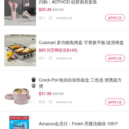
闪购：AOTHOD 硅胶厨具套装
$25.49
$45.99
1
amazon.ca
APP打开
Cuisinart 多功能电烤盘 可替换平板/波浪烤盘
$85.5(官网折后$145)
1
amazon.ca
APP打开
Crock-Pot 电动自加热饭盒 三色选 便携超方
便
$31.98
$39.98
2
amazon.ca
APP打开
Amazon会员日：Finish 亮碟洗碗块 105个