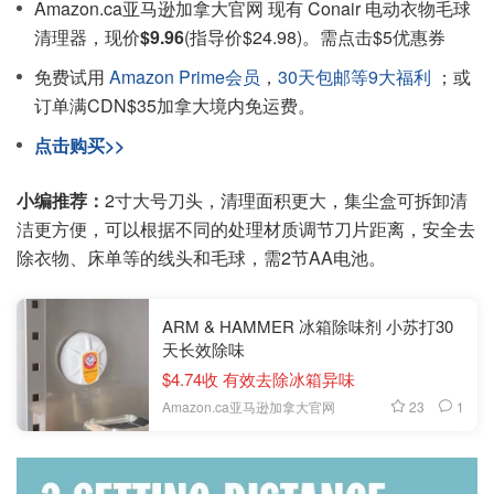
Amazon.ca亚马逊加拿大官网 现有 Conair 电动衣物毛球
清理器，现价
$9.96
(指导价$24.98)。需点击$5优惠券
免费试用
Amazon Prime会员
，
30天包邮等9大福利
；或
订单满CDN$35加拿大境内免运费。
点击购买>>
小编推荐：
2寸大号刀头，清理面积更大，集尘盒可拆卸清
洁更方便，可以根据不同的处理材质调节刀片距离，安全去
除衣物、床单等的线头和毛球，需2节AA电池。
ARM & HAMMER 冰箱除味剂 小苏打30
天长效除味
$4.74收 有效去除冰箱异味
23
1
Amazon.ca亚马逊加拿大官网