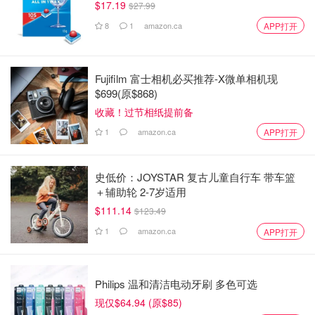
$17.19
$27.99
8
1
amazon.ca
APP打开
Fujifilm 富士相机必买推荐-X微单相机现
$699(原$868)
收藏！过节相纸提前备
1
amazon.ca
APP打开
史低价：JOYSTAR 复古儿童自行车 带车篮
＋辅助轮 2-7岁适用
$111.14
$123.49
1
amazon.ca
APP打开
Philips 温和清洁电动牙刷 多色可选
现仅$64.94 (原$85)