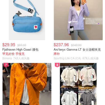
$29.95
$237.96
$60.00
$340.00
Fjallraven High Coast 腰包
Arc'teryx Gamma LT 女士连帽夹克
罕见好价 手慢无
蹲补
Simons
743人感兴趣
Sporting Life CA (CA)
679人感兴趣
7
8