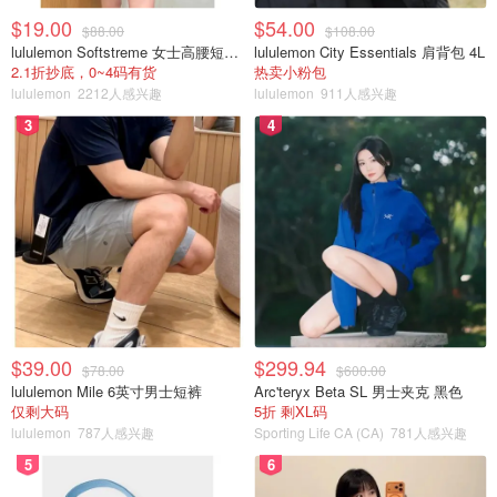
$19.00
$54.00
$88.00
$108.00
lululemon Softstreme 女士高腰短裤 10cm
lululemon City Essentials 肩背包 4L
2.1折抄底，0~4码有货
热卖小粉包
lululemon
2212人感兴趣
lululemon
911人感兴趣
3
4
$39.00
$299.94
$78.00
$600.00
lululemon Mile 6英寸男士短裤
Arc'teryx Beta SL 男士夹克 黑色
仅剩大码
5折 剩XL码
lululemon
787人感兴趣
Sporting Life CA (CA)
781人感兴趣
5
6